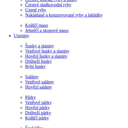
Čerstvé sladkovodní ryby
Uzené ryby
Nakládané a konzervované ryby a lahůdky
Králičí maso
Jehněčí a skopové maso
Uzeniny
Šunky a slaniny
Vepřové šunky a slaniny
Hovězí šunky a slaniny
Drůbeží šunky
Rybí šunky
Salámy
Vepřové salámy
Hovězí salámy
Párky
Vepřové párky
Hovězí párky
Drůbeží párky
Králičí párky