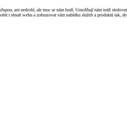
řupou, ani nedrobí, ale moc se nám hodí. Umožňují nám totiž sledovat
t i obsah webu a zobrazovat vám nabídku služeb a produktů tak, abyst