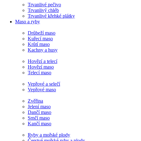
Trvanlivé pečivo
Trvanlivý chléb
Trvanlivé křehké plátky
Maso a ryby
Drůbeží maso
Kuřecí maso
Krůtí maso
Kachny a husy
Hovězí a telecí
Hovězí maso
Telecí maso
Vepřové a selečí
Vepřové maso
Zvěřina
Jelení maso
Dančí maso
Srnčí maso
Kančí maso
Ryby a mořské plody
Čerstvé mořské ryby a plody