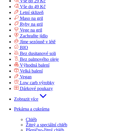
Vše do 29 Kč
Vše do 49 Kč
Letní sklizeň
Maso na gril
Ryby na gril
Vege na gril
Zachraňte jídlo
Jíme sezónně v létě
BIO
Bez dusitanové soli
Bez palmového oleje
Výhodná balení
Velká balení
Vegan
Low carb výrobky
Dárkové poukazy
Zobrazit více
Pekárna a cukrárna
Chléb
Žitný a speciální chléb
Pšenično-žitný chléb