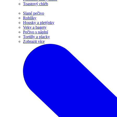
Toastový chléb
Slané pečivo
Rohlíky
Housky a pletýnky
Veky a bagety
Pečivo s náplní
Tortilly a placky
Zobrazit více