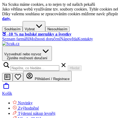
Na Scuku máme cookies, a to nejen ty od našich pekařů
Jako většina webů využíváme tzv. soubory cookies. Tyhle cookies nek
Díky vašemu souhlasu se zpracováním cookies můžeme navíc přizpůsobi
daty.
Souhlasím
Vybrat
Nesouhlasím
🍑​ -10 % na božské meruňky a švestky
Seznam farmářů
Možnosti doručení
Nápověda
Kontakty
Vyzvednutí nebo rozvoz
Zjistěte možnosti doručení
Hledat
Přihlášení / Registrace
Košík
Novinky
Zvýhodněné
Týdenní nákup levněji