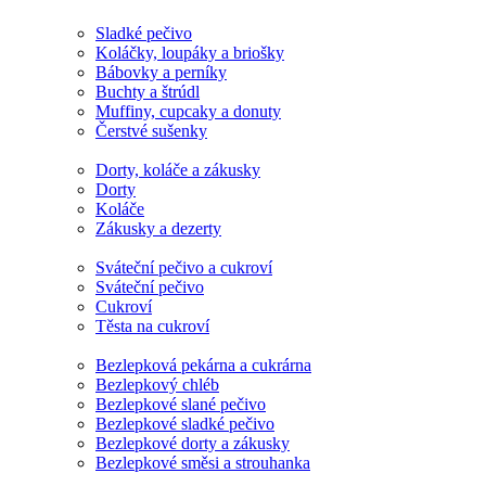
Sladké pečivo
Koláčky, loupáky a briošky
Bábovky a perníky
Buchty a štrúdl
Muffiny, cupcaky a donuty
Čerstvé sušenky
Dorty, koláče a zákusky
Dorty
Koláče
Zákusky a dezerty
Sváteční pečivo a cukroví
Sváteční pečivo
Cukroví
Těsta na cukroví
Bezlepková pekárna a cukrárna
Bezlepkový chléb
Bezlepkové slané pečivo
Bezlepkové sladké pečivo
Bezlepkové dorty a zákusky
Bezlepkové směsi a strouhanka