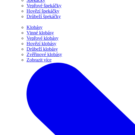
Špekáčky
Vepřové špekáčky
Hovězí špekáčky
Drůbeží špekáčky
Klobásy
Vinné klobásy
Vepřové klobásy
Hovězí klobásy
Drůbeží klobásy
Zvěřinové klobásy
Zobrazit více