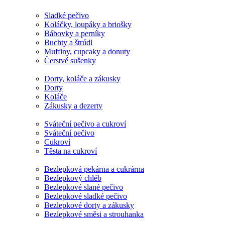
Sladké pečivo
Koláčky, loupáky a briošky
Bábovky a perníky
Buchty a štrúdl
Muffiny, cupcaky a donuty
Čerstvé sušenky
Dorty, koláče a zákusky
Dorty
Koláče
Zákusky a dezerty
Sváteční pečivo a cukroví
Sváteční pečivo
Cukroví
Těsta na cukroví
Bezlepková pekárna a cukrárna
Bezlepkový chléb
Bezlepkové slané pečivo
Bezlepkové sladké pečivo
Bezlepkové dorty a zákusky
Bezlepkové směsi a strouhanka