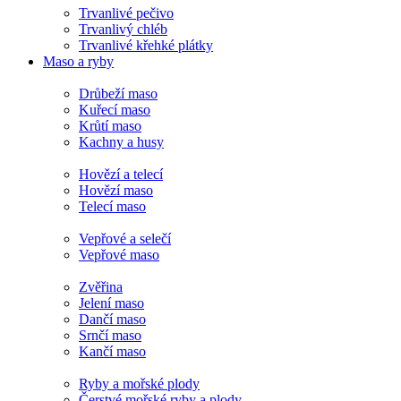
Trvanlivé pečivo
Trvanlivý chléb
Trvanlivé křehké plátky
Maso a ryby
Drůbeží maso
Kuřecí maso
Krůtí maso
Kachny a husy
Hovězí a telecí
Hovězí maso
Telecí maso
Vepřové a selečí
Vepřové maso
Zvěřina
Jelení maso
Dančí maso
Srnčí maso
Kančí maso
Ryby a mořské plody
Čerstvé mořské ryby a plody