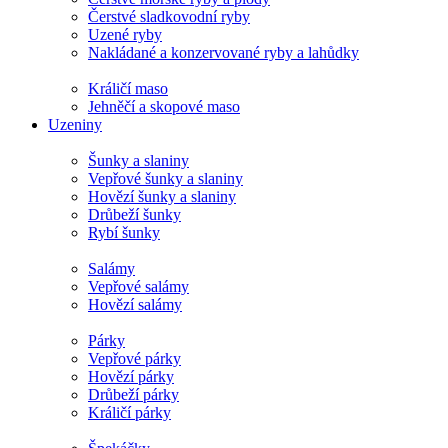
Čerstvé sladkovodní ryby
Uzené ryby
Nakládané a konzervované ryby a lahůdky
Králičí maso
Jehněčí a skopové maso
Uzeniny
Šunky a slaniny
Vepřové šunky a slaniny
Hovězí šunky a slaniny
Drůbeží šunky
Rybí šunky
Salámy
Vepřové salámy
Hovězí salámy
Párky
Vepřové párky
Hovězí párky
Drůbeží párky
Králičí párky