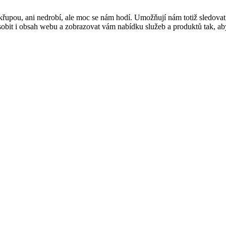
řupou, ani nedrobí, ale moc se nám hodí. Umožňují nám totiž sledovat
t i obsah webu a zobrazovat vám nabídku služeb a produktů tak, abyst