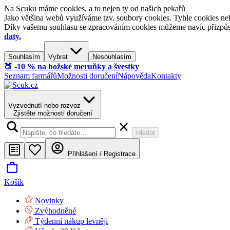
Na Scuku máme cookies, a to nejen ty od našich pekařů
Jako většina webů využíváme tzv. soubory cookies. Tyhle cookies nek
Díky vašemu souhlasu se zpracováním cookies můžeme navíc přizpůsobi
daty.
Souhlasím
Vybrat
Nesouhlasím
🍑​ -10 % na božské meruňky a švestky
Seznam farmářů
Možnosti doručení
Nápověda
Kontakty
Vyzvednutí nebo rozvoz
Zjistěte možnosti doručení
Hledat
Přihlášení / Registrace
Košík
Novinky
Zvýhodněné
Týdenní nákup levněji