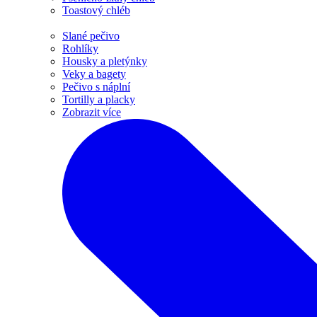
Toastový chléb
Slané pečivo
Rohlíky
Housky a pletýnky
Veky a bagety
Pečivo s náplní
Tortilly a placky
Zobrazit více