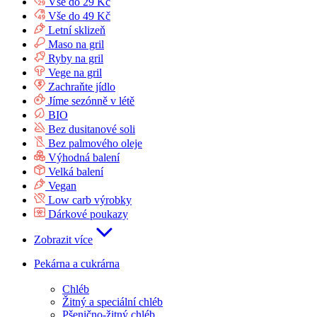
Vše do 29 Kč
Vše do 49 Kč
Letní sklizeň
Maso na gril
Ryby na gril
Vege na gril
Zachraňte jídlo
Jíme sezónně v létě
BIO
Bez dusitanové soli
Bez palmového oleje
Výhodná balení
Velká balení
Vegan
Low carb výrobky
Dárkové poukazy
Zobrazit více
Pekárna a cukrárna
Chléb
Žitný a speciální chléb
Pšenično-žitný chléb