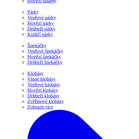
Hovězí salámy
Párky
Vepřové párky
Hovězí párky
Drůbeží párky
Králičí párky
Špekáčky
Vepřové špekáčky
Hovězí špekáčky
Drůbeží špekáčky
Klobásy
Vinné klobásy
Vepřové klobásy
Hovězí klobásy
Drůbeží klobásy
Zvěřinové klobásy
Zobrazit více