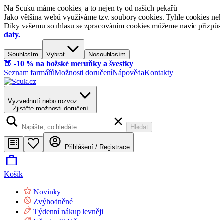
Na Scuku máme cookies, a to nejen ty od našich pekařů
Jako většina webů využíváme tzv. soubory cookies. Tyhle cookies nek
Díky vašemu souhlasu se zpracováním cookies můžeme navíc přizpůsobi
daty.
Souhlasím
Vybrat
Nesouhlasím
🍑​ -10 % na božské meruňky a švestky
Seznam farmářů
Možnosti doručení
Nápověda
Kontakty
Vyzvednutí nebo rozvoz
Zjistěte možnosti doručení
Hledat
Přihlášení / Registrace
Košík
Novinky
Zvýhodněné
Týdenní nákup levněji