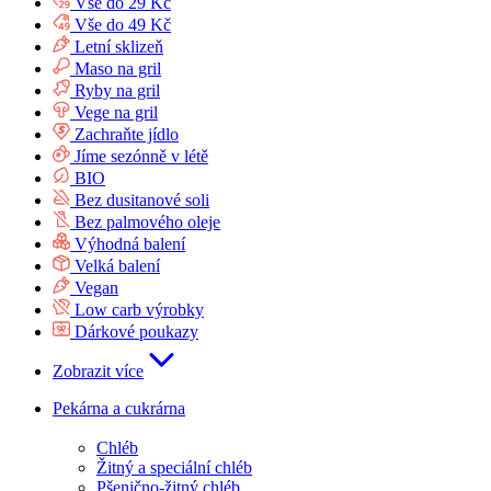
Vše do 29 Kč
Vše do 49 Kč
Letní sklizeň
Maso na gril
Ryby na gril
Vege na gril
Zachraňte jídlo
Jíme sezónně v létě
BIO
Bez dusitanové soli
Bez palmového oleje
Výhodná balení
Velká balení
Vegan
Low carb výrobky
Dárkové poukazy
Zobrazit více
Pekárna a cukrárna
Chléb
Žitný a speciální chléb
Pšenično-žitný chléb