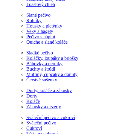
Toastový chléb
Slané pečivo
Rohlíky
Housky a pletýnky
Veky a bagety
Pečivo s náplní
Quiche a slané koláče
Sladké pečivo
Koláčky, loupáky a briošky
Bábovky a perníky
Buchty a štrúdl
Muffiny, cupcaky a donuty
Čerstvé sušenky
Dorty, koláče a zákusky
Dorty
Koláče
Zákusky a dezerty
Sváteční pečivo a cukroví
Sváteční pečivo
Cukroví
Těsta na cukroví