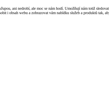
řupou, ani nedrobí, ale moc se nám hodí. Umožňují nám totiž sledovat
t i obsah webu a zobrazovat vám nabídku služeb a produktů tak, abyst