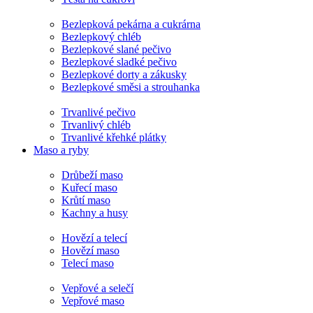
Bezlepková pekárna a cukrárna
Bezlepkový chléb
Bezlepkové slané pečivo
Bezlepkové sladké pečivo
Bezlepkové dorty a zákusky
Bezlepkové směsi a strouhanka
Trvanlivé pečivo
Trvanlivý chléb
Trvanlivé křehké plátky
Maso a ryby
Drůbeží maso
Kuřecí maso
Krůtí maso
Kachny a husy
Hovězí a telecí
Hovězí maso
Telecí maso
Vepřové a selečí
Vepřové maso