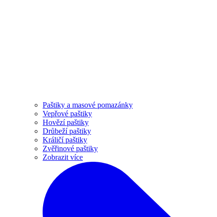
Paštiky a masové pomazánky
Vepřové paštiky
Hovězí paštiky
Drůbeží paštiky
Králičí paštiky
Zvěřinové paštiky
Zobrazit více