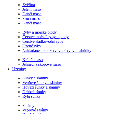
Zvěřina
Jelení maso
Dančí maso
Srnčí maso
Kančí maso
Ryby a mořské plody
Čerstvé mořské ryby a plody
Čerstvé sladkovodní ryby
Uzené ryby
Nakládané a konzervované ryby a lahůdky
Králičí maso
Jehněčí a skopové maso
Uzeniny
Šunky a slaniny
Vepřové šunky a slaniny
Hovězí šunky a slaniny
Drůbeží šunky
Rybí šunky
Salámy
Vepřové salámy