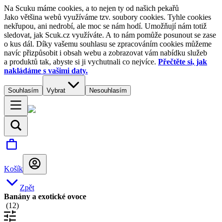
Na Scuku máme cookies, a to nejen ty od našich pekařů
Jako většina webů využíváme tzv. soubory cookies. Tyhle cookies
nekřupou, ani nedrobí, ale moc se nám hodí. Umožňují nám totiž
sledovat, jak Scuk.cz využíváte. A to nám pomůže posunout se zase
o kus dál. Díky vašemu souhlasu se zpracováním cookies můžeme
navíc přizpůsobit i obsah webu a zobrazovat vám nabídku služeb
a produktů tak, abyste si ji vychutnali co nejvíce.
Přečtěte si, jak
nakládáme s vašimi daty.
Souhlasím
Vybrat
Nesouhlasím
Košík
Zpět
Banány a exotické ovoce
(
12
)