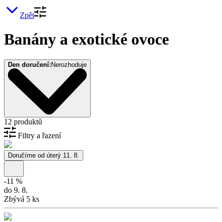
Zpět
Banány a exotické ovoce
Den doručení:
Nerozhoduje
12 produktů
Filtry a řazení
Doručíme od úterý 11. 8.
-
11
%
do 9. 8.
Zbývá 5 ks