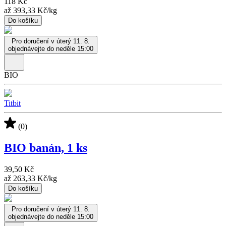
118 Kč
až
393,33 Kč
/
kg
Do košíku
Pro doručení v úterý 11. 8.
objednávejte do neděle 15:00
BIO
Titbit
(0)
BIO banán, 1 ks
39,50 Kč
až
263,33 Kč
/
kg
Do košíku
Pro doručení v úterý 11. 8.
objednávejte do neděle 15:00