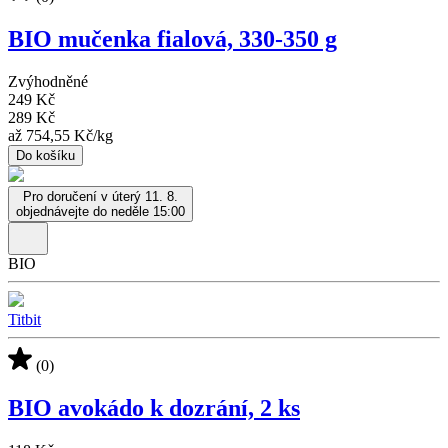
BIO mučenka fialová, 330-350 g
Zvýhodněné
249 Kč
289 Kč
až
754,55 Kč
/
kg
Do košíku
Pro doručení v úterý 11. 8.
objednávejte do neděle 15:00
BIO
Titbit
(0)
BIO avokádo k dozrání, 2 ks