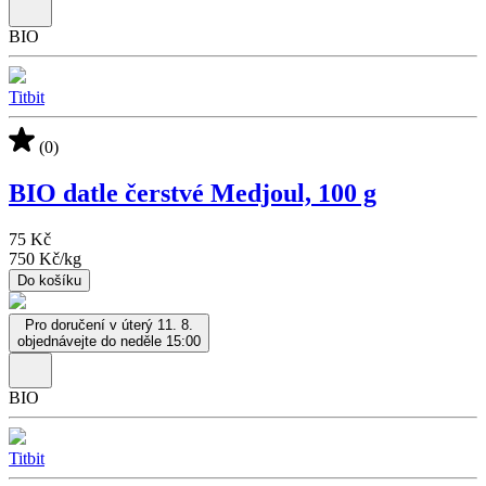
BIO
Titbit
(0)
BIO datle čerstvé Medjoul, 100 g
75 Kč
750 Kč
/
kg
Do košíku
Pro doručení v úterý 11. 8.
objednávejte do neděle 15:00
BIO
Titbit