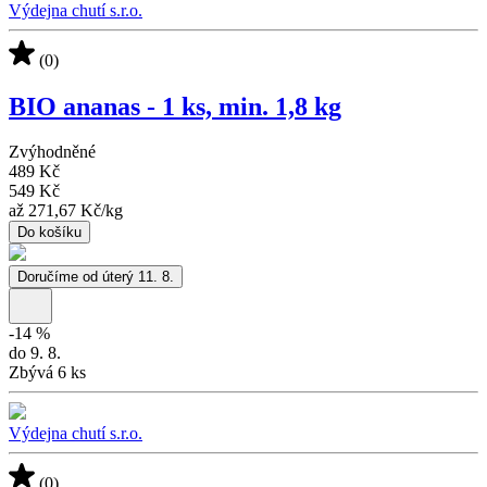
Výdejna chutí s.r.o.
(0)
BIO ananas - 1 ks, min. 1,8 kg
Zvýhodněné
489 Kč
549 Kč
až
271,67 Kč
/
kg
Do košíku
Doručíme od úterý 11. 8.
-
14
%
do 9. 8.
Zbývá 6 ks
Výdejna chutí s.r.o.
(0)