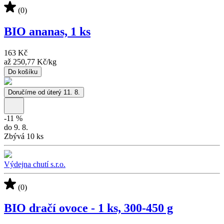
(0)
BIO ananas, 1 ks
163 Kč
až
250,77 Kč
/
kg
Do košíku
Doručíme od úterý 11. 8.
-
11
%
do 9. 8.
Zbývá 10 ks
Výdejna chutí s.r.o.
(0)
BIO dračí ovoce - 1 ks, 300-450 g