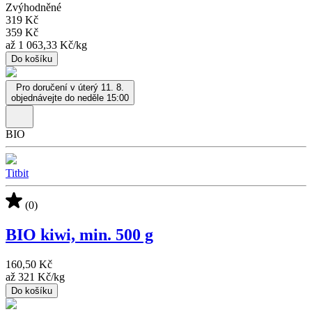
Zvýhodněné
319 Kč
359 Kč
až
1 063,33 Kč
/
kg
Do košíku
Pro doručení v úterý 11. 8.
objednávejte do neděle 15:00
BIO
Titbit
(0)
BIO kiwi, min. 500 g
160,50 Kč
až
321 Kč
/
kg
Do košíku