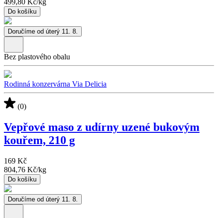
499,80 Kč
/
kg
Do košíku
Doručíme od úterý 11. 8.
Bez plastového obalu
Rodinná konzervárna Via Delicia
(0)
Vepřové maso z udírny uzené bukovým
kouřem, 210 g
169 Kč
804,76 Kč
/
kg
Do košíku
Doručíme od úterý 11. 8.