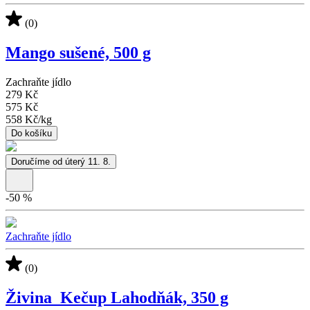
(0)
Mango sušené, 500 g
Zachraňte jídlo
279 Kč
575 Kč
558 Kč
/
kg
Do košíku
Doručíme od úterý 11. 8.
-
50
%
Zachraňte jídlo
(0)
Živina_Kečup Lahodňák, 350 g