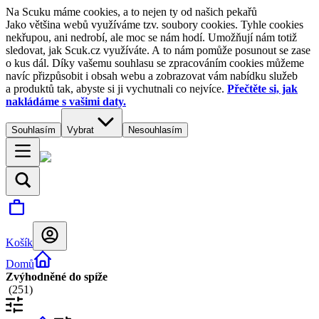
Na Scuku máme cookies, a to nejen ty od našich pekařů
Jako většina webů využíváme tzv. soubory cookies. Tyhle cookies
nekřupou, ani nedrobí, ale moc se nám hodí. Umožňují nám totiž
sledovat, jak Scuk.cz využíváte. A to nám pomůže posunout se zase
o kus dál. Díky vašemu souhlasu se zpracováním cookies můžeme
navíc přizpůsobit i obsah webu a zobrazovat vám nabídku služeb
a produktů tak, abyste si ji vychutnali co nejvíce.
Přečtěte si, jak
nakládáme s vašimi daty.
Souhlasím
Vybrat
Nesouhlasím
Košík
Domů
Zvýhodněné do spíže
(
251
)