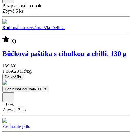
Bez plastového obalu
Zbývá 6 ks
Rodinná konzervárna Via Delicia
(0)
Bůčková paštika s cibulkou a chilli, 130 g
139 Kč
1 069,23 Kč
/
kg
Do košíku
Doručíme od úterý 11. 8.
-
10
%
Zbývají 2 ks
Zachraňte jídlo