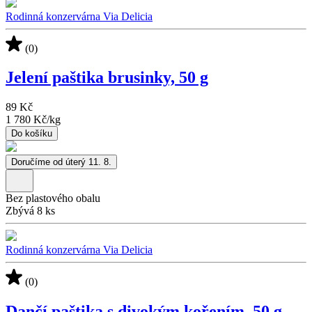
Rodinná konzervárna Via Delicia
(0)
Jelení paštika brusinky, 50 g
89 Kč
1 780 Kč
/
kg
Do košíku
Doručíme od úterý 11. 8.
Bez plastového obalu
Zbývá 8 ks
Rodinná konzervárna Via Delicia
(0)
Dančí paštika s divokým kořením, 50 g