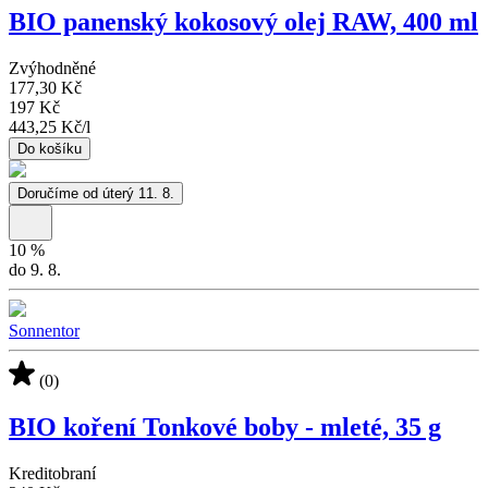
BIO panenský kokosový olej RAW, 400 ml
Zvýhodněné
177,30 Kč
197 Kč
443,25 Kč
/
l
Do košíku
Doručíme od úterý 11. 8.
10
%
do 9. 8.
Sonnentor
(0)
BIO koření Tonkové boby - mleté, 35 g
Kreditobraní