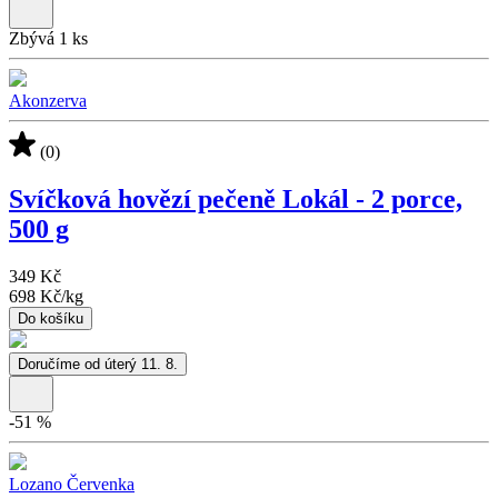
Zbývá 1 ks
Akonzerva
(0)
Svíčková hovězí pečeně Lokál - 2 porce,
500 g
349 Kč
698 Kč
/
kg
Do košíku
Doručíme od úterý 11. 8.
-
51
%
Lozano Červenka