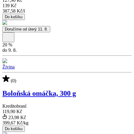
127,90 Kč
139 Kč
387,58 Kč
/
l
Do košíku
Doručíme od úterý 11. 8.
20
%
do 9. 8.
Živina
(0)
Boloňská omáčka, 300 g
Kreditobraní
119,90 Kč
23,98 Kč
399,67 Kč
/
kg
Do košíku