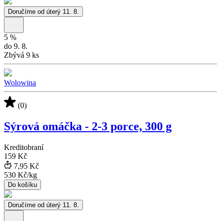
Doručíme od úterý 11. 8.
5
%
do 9. 8.
Zbývá 9 ks
Wolowina
(0)
Sýrová omáčka - 2-3 porce, 300 g
Kreditobraní
159 Kč
7,95 Kč
530 Kč
/
kg
Do košíku
Doručíme od úterý 11. 8.