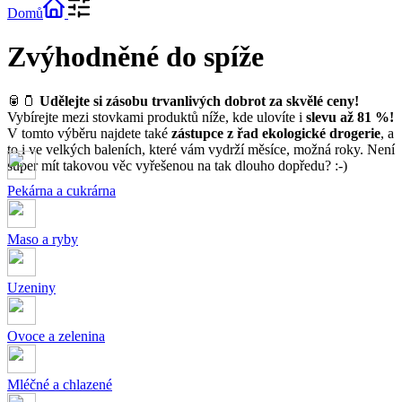
Domů
Zvýhodněné do spíže
🥫🫙
Udělejte si zásobu trvanlivých dobrot za skvělé ceny!
Vybírejte mezi stovkami produktů níže, kde ulovíte i
slevu až 81 %!
V tomto výběru najdete také
zástupce z řad ekologické drogerie
, a
to i ve velkých baleních, které vám vydrží měsíce, možná roky. Není
super mít takovou věc vyřešenou na tak dlouho dopředu? :-)
Pekárna a cukrárna
Maso a ryby
Uzeniny
Ovoce a zelenina
Mléčné a chlazené