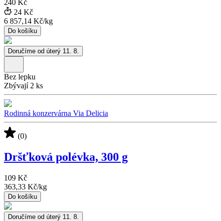
240 Kč
24 Kč
6 857,14 Kč
/
kg
Do košíku
Doručíme od úterý 11. 8.
Bez lepku
Zbývají 2 ks
Rodinná konzervárna Via Delicia
(0)
Dršťková polévka, 300 g
109 Kč
363,33 Kč
/
kg
Do košíku
Doručíme od úterý 11. 8.