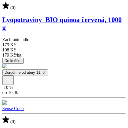
(0)
Lyopotraviny_BIO quinoa červená, 1000
g
Zachraňte jídlo
179 Kč
198 Kč
179 Kč
/
kg
Do košíku
Doručíme od úterý 11. 8.
-
10
%
do 16. 8.
Sense Coco
(0)