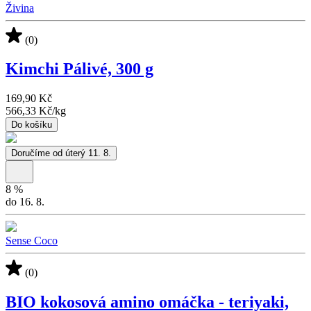
Živina
(0)
Kimchi Pálivé, 300 g
169,90 Kč
566,33 Kč
/
kg
Do košíku
Doručíme od úterý 11. 8.
8
%
do 16. 8.
Sense Coco
(0)
BIO kokosová amino omáčka - teriyaki,