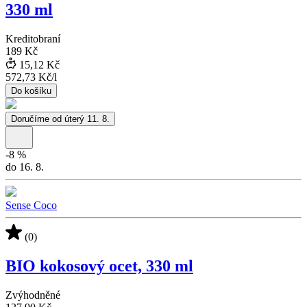
330 ml
Kreditobraní
189 Kč
15,12 Kč
572,73 Kč
/
l
Do košíku
Doručíme od úterý 11. 8.
-
8
%
do 16. 8.
Sense Coco
(0)
BIO kokosový ocet, 330 ml
Zvýhodněné