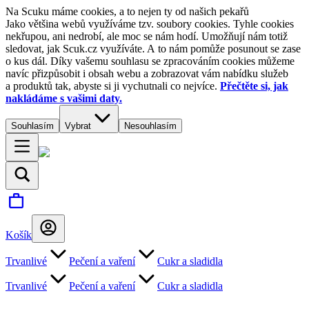
Na Scuku máme cookies, a to nejen ty od našich pekařů
Jako většina webů využíváme tzv. soubory cookies. Tyhle cookies
nekřupou, ani nedrobí, ale moc se nám hodí. Umožňují nám totiž
sledovat, jak Scuk.cz využíváte. A to nám pomůže posunout se zase
o kus dál. Díky vašemu souhlasu se zpracováním cookies můžeme
navíc přizpůsobit i obsah webu a zobrazovat vám nabídku služeb
a produktů tak, abyste si ji vychutnali co nejvíce.
Přečtěte si, jak
nakládáme s vašimi daty.
Souhlasím
Vybrat
Nesouhlasím
Košík
Trvanlivé
Pečení a vaření
Cukr a sladidla
Trvanlivé
Pečení a vaření
Cukr a sladidla