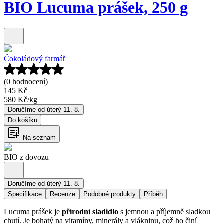
BIO Lucuma prášek, 250 g
Čokoládový farmář
(0 hodnocení)
145 Kč
580 Kč
/
kg
Doručíme od úterý 11. 8.
Do košíku
Na seznam
BIO z dovozu
Doručíme od úterý 11. 8.
Specifikace
Recenze
Podobné produkty
Příběh
Lucuma prášek je
přírodní sladidlo
s jemnou a příjemně sladkou
chutí. Je bohatý na vitamíny, minerály a vlákninu, což ho činí