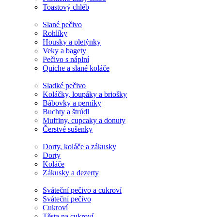
Toastový chléb
Slané pečivo
Rohlíky
Housky a pletýnky
Veky a bagety
Pečivo s náplní
Quiche a slané koláče
Sladké pečivo
Koláčky, loupáky a briošky
Bábovky a perníky
Buchty a štrúdl
Muffiny, cupcaky a donuty
Čerstvé sušenky
Dorty, koláče a zákusky
Dorty
Koláče
Zákusky a dezerty
Sváteční pečivo a cukroví
Sváteční pečivo
Cukroví
Těsta na cukroví