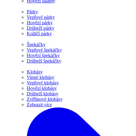
Hovězí salámy
Párky
Vepřové párky
Hovězí párky
Drůbeží párky
Králičí párky
Špekáčky
Vepřové špekáčky
Hovězí špekáčky
Drůbeží špekáčky
Klobásy
Vinné klobásy
Vepřové klobásy
Hovězí klobásy
Drůbeží klobásy
Zvěřinové klobásy
Zobrazit více