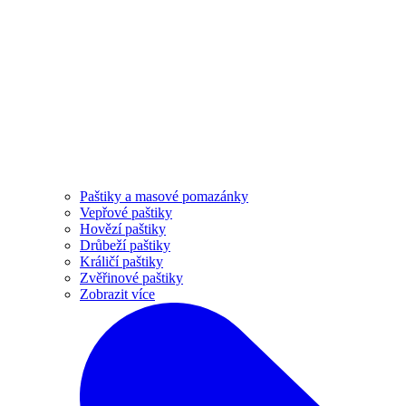
Paštiky a masové pomazánky
Vepřové paštiky
Hovězí paštiky
Drůbeží paštiky
Králičí paštiky
Zvěřinové paštiky
Zobrazit více