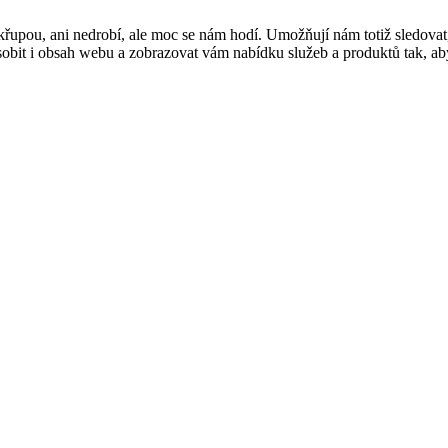
řupou, ani nedrobí, ale moc se nám hodí. Umožňují nám totiž sledovat
t i obsah webu a zobrazovat vám nabídku služeb a produktů tak, abyst