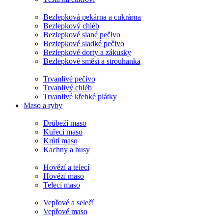
Bezlepková pekárna a cukrárna
Bezlepkový chléb
Bezlepkové slané pečivo
Bezlepkové sladké pečivo
Bezlepkové dorty a zákusky
Bezlepkové směsi a strouhanka
Trvanlivé pečivo
Trvanlivý chléb
Trvanlivé křehké plátky
Maso a ryby
Drůbeží maso
Kuřecí maso
Krůtí maso
Kachny a husy
Hovězí a telecí
Hovězí maso
Telecí maso
Vepřové a selečí
Vepřové maso