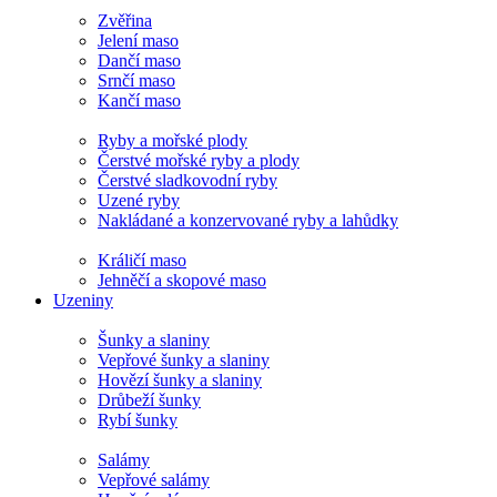
Zvěřina
Jelení maso
Dančí maso
Srnčí maso
Kančí maso
Ryby a mořské plody
Čerstvé mořské ryby a plody
Čerstvé sladkovodní ryby
Uzené ryby
Nakládané a konzervované ryby a lahůdky
Králičí maso
Jehněčí a skopové maso
Uzeniny
Šunky a slaniny
Vepřové šunky a slaniny
Hovězí šunky a slaniny
Drůbeží šunky
Rybí šunky
Salámy
Vepřové salámy