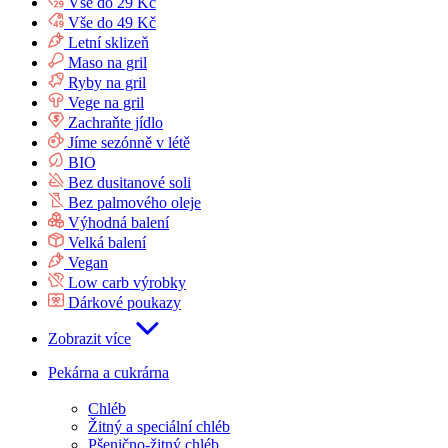
Vše do 29 Kč
Vše do 49 Kč
Letní sklizeň
Maso na gril
Ryby na gril
Vege na gril
Zachraňte jídlo
Jíme sezónně v létě
BIO
Bez dusitanové soli
Bez palmového oleje
Výhodná balení
Velká balení
Vegan
Low carb výrobky
Dárkové poukazy
Zobrazit více
Pekárna a cukrárna
Chléb
Žitný a speciální chléb
Pšenično-žitný chléb