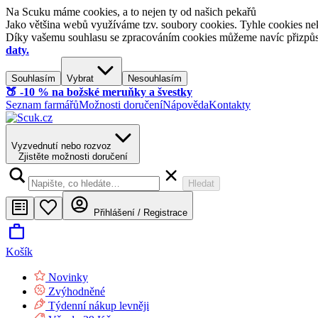
Na Scuku máme cookies, a to nejen ty od našich pekařů
Jako většina webů využíváme tzv. soubory cookies. Tyhle cookies nek
Díky vašemu souhlasu se zpracováním cookies můžeme navíc přizpůsobi
daty.
Souhlasím
Vybrat
Nesouhlasím
🍑​ -10 % na božské meruňky a švestky
Seznam farmářů
Možnosti doručení
Nápověda
Kontakty
Vyzvednutí nebo rozvoz
Zjistěte možnosti doručení
Hledat
Přihlášení / Registrace
Košík
Novinky
Zvýhodněné
Týdenní nákup levněji