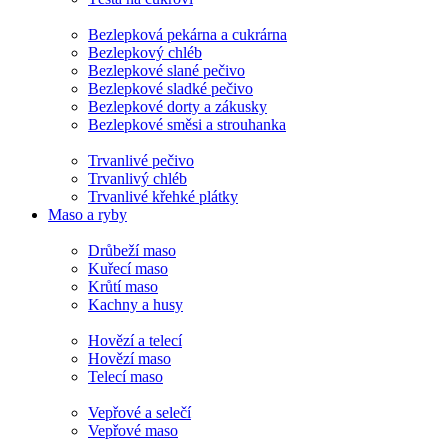
Bezlepková pekárna a cukrárna
Bezlepkový chléb
Bezlepkové slané pečivo
Bezlepkové sladké pečivo
Bezlepkové dorty a zákusky
Bezlepkové směsi a strouhanka
Trvanlivé pečivo
Trvanlivý chléb
Trvanlivé křehké plátky
Maso a ryby
Drůbeží maso
Kuřecí maso
Krůtí maso
Kachny a husy
Hovězí a telecí
Hovězí maso
Telecí maso
Vepřové a selečí
Vepřové maso