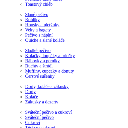
Toastový chléb
Slané pečivo
Rohlíky
Housky a pletýnky
Veky a bagety
Pečivo s náplní
Quiche a slané koláče
Sladké pečivo
Koláčky, loupáky a briošky
Bábovky a perníky
Buchty a štrúdl
Muffiny, cupcaky a donuty
Čerstvé sušenky
Dorty, koláče a zákusky
Dorty
Koláče
Zákusky a dezerty
Sváteční pečivo a cukroví
Sváteční pečivo
Cukroví
Těsta na cukroví