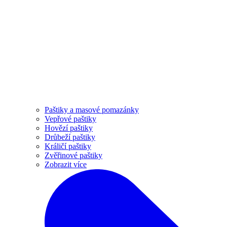
Paštiky a masové pomazánky
Vepřové paštiky
Hovězí paštiky
Drůbeží paštiky
Králičí paštiky
Zvěřinové paštiky
Zobrazit více