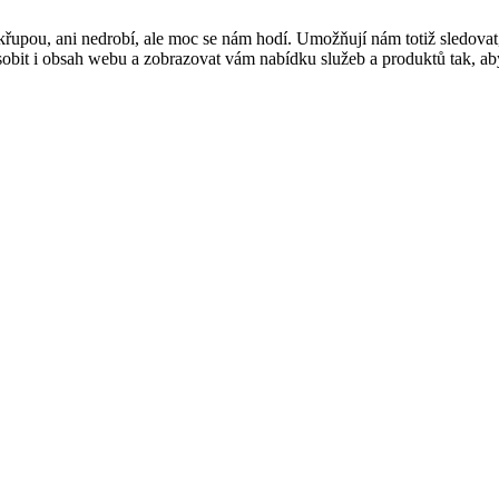
řupou, ani nedrobí, ale moc se nám hodí. Umožňují nám totiž sledovat
t i obsah webu a zobrazovat vám nabídku služeb a produktů tak, abyst