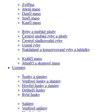
Zvěřina
Jelení maso
Dančí maso
Srnčí maso
Kančí maso
Ryby a mořské plody
Čerstvé mořské ryby a plody
Čerstvé sladkovodní ryby
Uzené ryby
Nakládané a konzervované ryby a lahůdky
Králičí maso
Jehněčí a skopové maso
Uzeniny
Šunky a slaniny
Vepřové šunky a slaniny
Hovězí šunky a slaniny
Drůbeží šunky
Rybí šunky
Salámy
Vepřové salámy