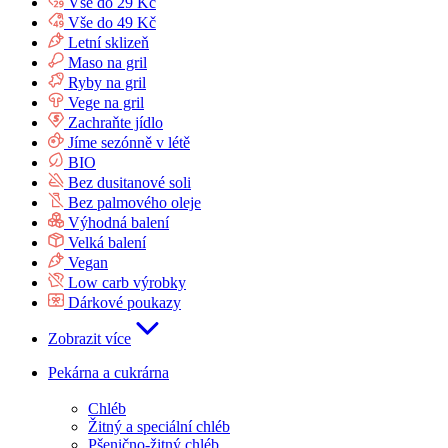
Vše do 29 Kč
Vše do 49 Kč
Letní sklizeň
Maso na gril
Ryby na gril
Vege na gril
Zachraňte jídlo
Jíme sezónně v létě
BIO
Bez dusitanové soli
Bez palmového oleje
Výhodná balení
Velká balení
Vegan
Low carb výrobky
Dárkové poukazy
Zobrazit více
Pekárna a cukrárna
Chléb
Žitný a speciální chléb
Pšenično-žitný chléb