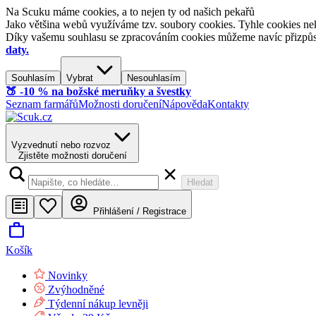
Na Scuku máme cookies, a to nejen ty od našich pekařů
Jako většina webů využíváme tzv. soubory cookies. Tyhle cookies nek
Díky vašemu souhlasu se zpracováním cookies můžeme navíc přizpůsobi
daty.
Souhlasím
Vybrat
Nesouhlasím
🍑​ -10 % na božské meruňky a švestky
Seznam farmářů
Možnosti doručení
Nápověda
Kontakty
Vyzvednutí nebo rozvoz
Zjistěte možnosti doručení
Hledat
Přihlášení / Registrace
Košík
Novinky
Zvýhodněné
Týdenní nákup levněji