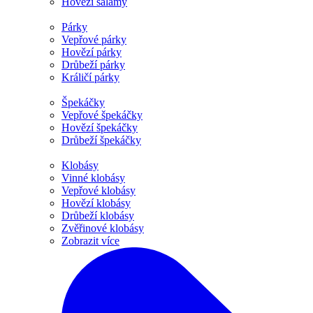
Hovězí salámy
Párky
Vepřové párky
Hovězí párky
Drůbeží párky
Králičí párky
Špekáčky
Vepřové špekáčky
Hovězí špekáčky
Drůbeží špekáčky
Klobásy
Vinné klobásy
Vepřové klobásy
Hovězí klobásy
Drůbeží klobásy
Zvěřinové klobásy
Zobrazit více