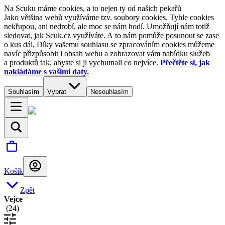
Na Scuku máme cookies, a to nejen ty od našich pekařů
Jako většina webů využíváme tzv. soubory cookies. Tyhle cookies
nekřupou, ani nedrobí, ale moc se nám hodí. Umožňují nám totiž
sledovat, jak Scuk.cz využíváte. A to nám pomůže posunout se zase
o kus dál. Díky vašemu souhlasu se zpracováním cookies můžeme
navíc přizpůsobit i obsah webu a zobrazovat vám nabídku služeb
a produktů tak, abyste si ji vychutnali co nejvíce.
Přečtěte si, jak
nakládáme s vašimi daty.
Souhlasím
Vybrat
Nesouhlasím
Košík
Zpět
Vejce
(
24
)