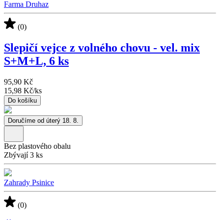
Farma Druhaz
(0)
Slepičí vejce z volného chovu - vel. mix
S+M+L, 6 ks
95,90 Kč
15,98 Kč
/
ks
Do košíku
Doručíme od úterý 18. 8.
Bez plastového obalu
Zbývají 3 ks
Zahrady Psinice
(0)