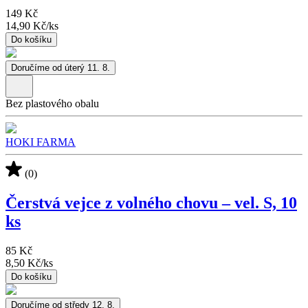
149 Kč
14,90 Kč
/
ks
Do košíku
Doručíme od úterý 11. 8.
Bez plastového obalu
HOKI FARMA
(0)
Čerstvá vejce z volného chovu – vel. S, 10
ks
85 Kč
8,50 Kč
/
ks
Do košíku
Doručíme od středy 12. 8.