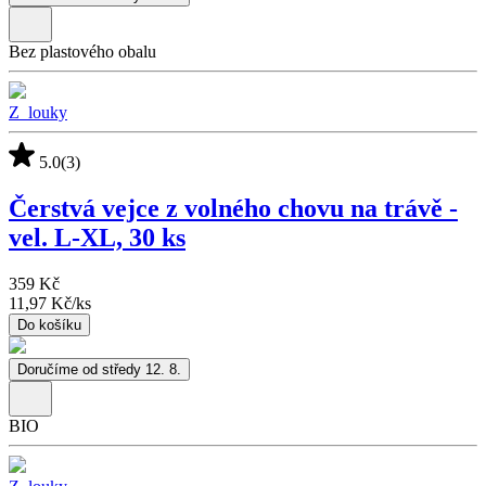
Bez plastového obalu
Z_louky
5.0
(3)
Čerstvá vejce z volného chovu na trávě -
vel. L-XL, 30 ks
359 Kč
11,97 Kč
/
ks
Do košíku
Doručíme od středy 12. 8.
BIO