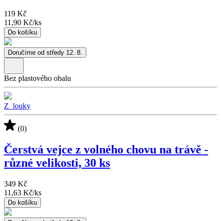
119 Kč
11,90 Kč
/
ks
Do košíku
Doručíme od středy 12. 8.
Bez plastového obalu
Z_louky
(0)
Čerstvá vejce z volného chovu na trávě -
různé velikosti, 30 ks
349 Kč
11,63 Kč
/
ks
Do košíku