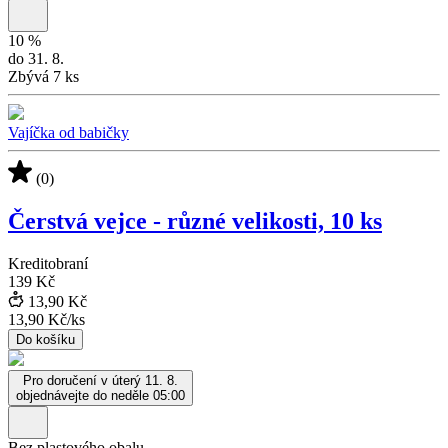
10
%
do 31. 8.
Zbývá 7 ks
Vajíčka od babičky
(0)
Čerstvá vejce - různé velikosti, 10 ks
Kreditobraní
139 Kč
13,90 Kč
13,90 Kč
/
ks
Do košíku
Pro doručení v úterý 11. 8.
objednávejte do neděle 05:00
Bez plastového obalu