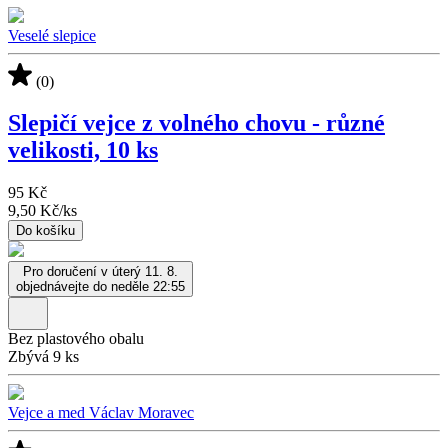
Veselé slepice
(0)
Slepičí vejce z volného chovu - různé
velikosti, 10 ks
95 Kč
9,50 Kč
/
ks
Do košíku
Pro doručení v úterý 11. 8.
objednávejte do neděle 22:55
Bez plastového obalu
Zbývá 9 ks
Vejce a med Václav Moravec