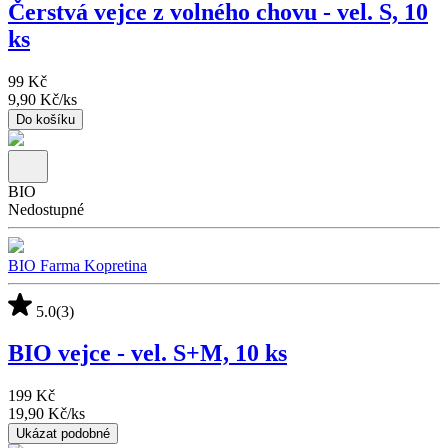
Čerstvá vejce z volného chovu - vel. S, 10
ks
99 Kč
9,90 Kč
/
ks
Do košíku
BIO
Nedostupné
BIO Farma Kopretina
5.0
(3)
BIO vejce - vel. S+M, 10 ks
199 Kč
19,90 Kč
/
ks
Ukázat podobné