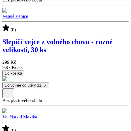
Veselé slepice
(0)
Slepičí vejce z volného chovu - různé
velikosti, 30 ks
299 Kč
9,97 Kč
/
ks
Do košíku
Doručíme od úterý 11. 8.
Bez plastového obalu
Vajíčka od Maxíka
(0)