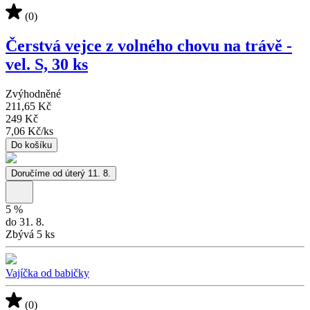
(0)
Čerstvá vejce z volného chovu na trávě -
vel. S, 30 ks
Zvýhodněné
211,65 Kč
249 Kč
7,06 Kč
/
ks
Do košíku
Doručíme od úterý 11. 8.
5
%
do 31. 8.
Zbývá 5 ks
Vajíčka od babičky
(0)