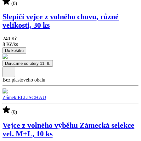
(0)
Slepičí vejce z volného chovu, různé
velikosti, 30 ks
240 Kč
8 Kč
/
ks
Do košíku
Doručíme od úterý 11. 8.
Bez plastového obalu
Zámek ELLISCHAU
(0)
Vejce z volného výběhu Zámecká selekce
vel. M+L, 10 ks