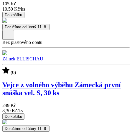
105 Kč
10,50 Kč
/
ks
Do košíku
Doručíme od úterý 11. 8.
Bez plastového obalu
Zámek ELLISCHAU
(0)
Vejce z volného výběhu Zámecká první
snáška vel. S, 30 ks
249 Kč
8,30 Kč
/
ks
Do košíku
Doručíme od úterý 11. 8.