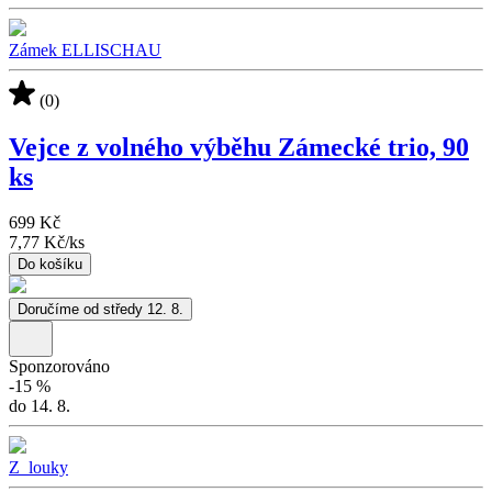
Zámek ELLISCHAU
(0)
Vejce z volného výběhu Zámecké trio, 90
ks
699 Kč
7,77 Kč
/
ks
Do košíku
Doručíme od středy 12. 8.
Sponzorováno
-
15
%
do 14. 8.
Z_louky