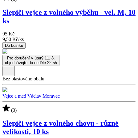
Slepičí vejce z volného výběhu - vel. M, 10
ks
95 Kč
9,50 Kč
/
ks
Do košíku
Pro doručení v úterý 11. 8.
objednávejte do neděle 22:55
Bez plastového obalu
Vejce a med Václav Moravec
(0)
Slepičí vejce z volného chovu - různé
velikosti, 10 ks