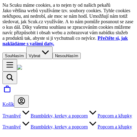
Na Scuku máme cookies, a to nejen ty od našich pekařů
Jako většina webů využíváme tzv. soubory cookies. Tyhle cookies
nekřupou, ani nedrobí, ale moc se nám hodí. Umožňují nám totiž
sledovat, jak Scuk.cz využíváte. A to nám pomůže posunout se zase
o kus dál. Díky vašemu souhlasu se zpracováním cookies můžeme
navíc přizpůsobit i obsah webu a zobrazovat vám nabídku služeb
a produktů tak, abyste si ji vychutnali co nejvíce.
Přečtěte si, jak
nakládáme s vašimi daty.
Souhlasím
Vybrat
Nesouhlasím
Košík
Trvanlivé
Brambůrky, krekry a popcorn
Popcorn a křupky
Trvanlivé
Brambůrky, krekry a popcorn
Popcorn a křupky