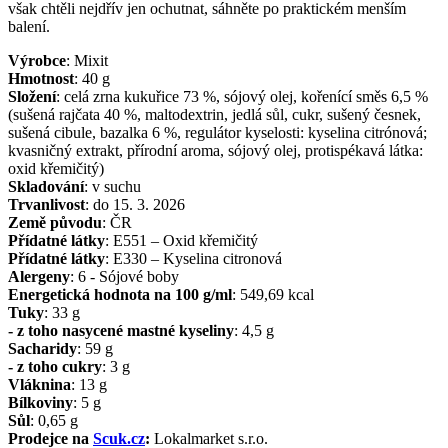
však chtěli nejdřív jen ochutnat, sáhněte po praktickém menším
balení.
Výrobce
:
Mixit
Hmotnost
:
40
g
Složení
:
celá zrna kukuřice 73 %, sójový olej, kořenící směs 6,5 %
(sušená rajčata 40 %, maltodextrin, jedlá sůl, cukr, sušený česnek,
sušená cibule, bazalka 6 %, regulátor kyselosti: kyselina citrónová;
kvasničný extrakt, přírodní aroma, sójový olej, protispékavá látka:
oxid křemičitý)
Skladování
:
v suchu
Trvanlivost
:
do 15. 3. 2026
Země původu
:
ČR
Přídatné látky
:
E551 – Oxid křemičitý
Přídatné látky
:
E330 – Kyselina citronová
Alergeny
:
6 - Sójové boby
Energetická hodnota na 100 g/ml
:
549,69
kcal
Tuky
:
33
g
- z toho nasycené mastné kyseliny
:
4,5
g
Sacharidy
:
59
g
- z toho cukry
:
3
g
Vláknina
:
13
g
Bílkoviny
:
5
g
Sůl
:
0,65
g
Prodejce na
Scuk.cz
:
Lokalmarket s.r.o.