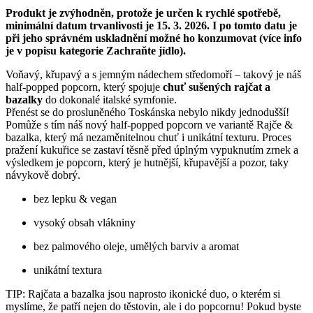
Produkt je zvýhodněn, protože je určen k rychlé spotřebě,
minimální datum trvanlivosti je 15. 3. 2026. I po tomto datu je
při jeho správném uskladnění možné ho konzumovat (více info
je v popisu kategorie Zachraňte jídlo).
Voňavý, křupavý a s jemným nádechem středomoří – takový je náš
half-popped popcorn, který spojuje
chuť sušených rajčat a
bazalky
do dokonalé italské symfonie.
Přenést se do prosluněného Toskánska nebylo nikdy jednodušší!
Pomůže s tím náš nový half-popped popcorn ve variantě Rajče &
bazalka, který má nezaměnitelnou chuť i unikátní texturu. Proces
pražení kukuřice se zastaví těsně před úplným vypuknutím zrnek a
výsledkem je popcorn, který je hutnější, křupavější a pozor, taky
návykově dobrý.
bez lepku & vegan
vysoký obsah vlákniny
bez palmového oleje, umělých barviv a aromat
unikátní textura
TIP: Rajčata a bazalka jsou naprosto ikonické duo, o kterém si
myslíme, že patří nejen do těstovin, ale i do popcornu! Pokud byste