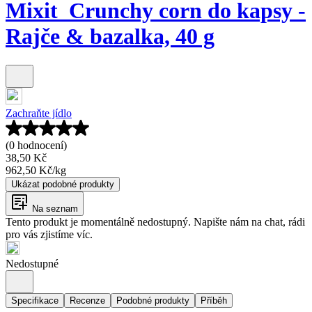
Mixit_Crunchy corn do kapsy -
Rajče & bazalka, 40 g
Zachraňte jídlo
(0 hodnocení)
38,50 Kč
962,50 Kč
/
kg
Ukázat podobné produkty
Na seznam
Tento produkt je momentálně nedostupný. Napište nám na chat, rádi
pro vás zjistíme víc.
Nedostupné
Specifikace
Recenze
Podobné produkty
Příběh