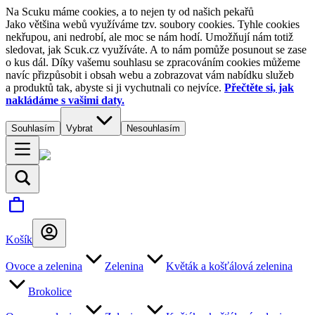
Na Scuku máme cookies, a to nejen ty od našich pekařů
Jako většina webů využíváme tzv. soubory cookies. Tyhle cookies
nekřupou, ani nedrobí, ale moc se nám hodí. Umožňují nám totiž
sledovat, jak Scuk.cz využíváte. A to nám pomůže posunout se zase
o kus dál. Díky vašemu souhlasu se zpracováním cookies můžeme
navíc přizpůsobit i obsah webu a zobrazovat vám nabídku služeb
a produktů tak, abyste si ji vychutnali co nejvíce.
Přečtěte si, jak
nakládáme s vašimi daty.
Souhlasím
Vybrat
Nesouhlasím
Košík
Ovoce a zelenina
Zelenina
Květák a košťálová zelenina
Brokolice