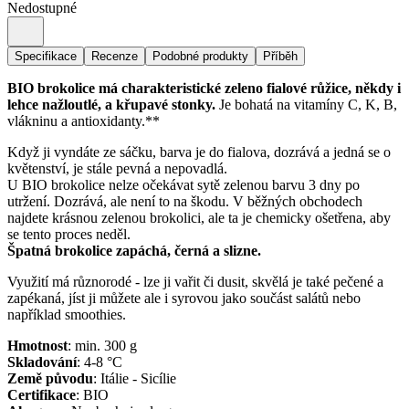
Nedostupné
Specifikace
Recenze
Podobné produkty
Příběh
BIO brokolice má charakteristické zeleno fialové růžice, někdy i
lehce nažloutlé, a křupavé stonky.
Je bohatá na vitamíny C, K, B,
vlákninu a antioxidanty.**
Když ji vyndáte ze sáčku, barva je do fialova, dozrává a jedná se o
květenství, je stále pevná a nepovadlá.
U BIO brokolice nelze očekávat sytě zelenou barvu 3 dny po
utržení. Dozrává, ale není to na škodu. V běžných obchodech
najdete krásnou zelenou brokolici, ale ta je chemicky ošetřena, aby
se tento proces neděl.
Špatná brokolice zapáchá, černá a slizne.
Využití má různorodé - lze ji vařit či dusit, skvělá je také pečené a
zapékaná, jíst ji můžete ale i syrovou jako součást salátů nebo
například smoothies.
Hmotnost
:
min. 300
g
Skladování
:
4-8 °C
Země původu
:
Itálie - Sicílie
Certifikace
:
BIO