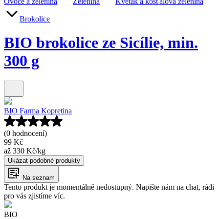
Ovoce a zelenina
Zelenina
Květák a košťálová zelenina
Brokolice
BIO brokolice ze Sicílie, min.
300 g
BIO Farma Kopretina
(0 hodnocení)
99 Kč
až
330 Kč
/
kg
Ukázat podobné produkty
Na seznam
Tento produkt je momentálně nedostupný. Napište nám na chat, rádi
pro vás zjistíme víc.
BIO