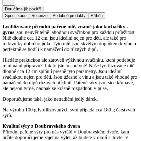
Doručíme již pozítří
Specifikace
Recenze
Podobné produkty
Příběh
Lyofilizované přírodní pařené nitě, známé jako korbáčiky -
gyros
jsou neuvěřitelně lahodnou svačinkou pro každou příležitost.
Nitě dlouhé cca 12 cm, jsou ideální nejen pro děti, ale také pro
milovníky dobrého jídla. Tyto nitě jsou skvělým doplňkem k vínu a
perfektně se hodí i k namáčení do různých dipů.
Hledáte praktickou ale zároveň výživnou svačinku, která potřebuje
minimální přípravu? Tak to jste tu správně! Naše lyofilizované nitě,
dlouhé cca 12 cm splňují přesně tyto parametry. Jsou ideální
svačinkou nejen pro děti. Jsou úžasné k vínu a jsou také vhodné pro
namáčení do dipů různých příchutí. Pařené sýry jsou sice křupavé,
ale nejsou tvrdé, naopak se krásně rozpadnou v puse.
Doporučujeme také, jako netradiční jedlý dárek.
Na výrobu 100 g lyofilizovaných sýrů připadá cca 180 g čerstvých
sýrů.
Kvalitní sýry z Doubravského dvora
Přírodní pařené sýry pro nás vyrábí v Doubravském dvoře, kam
určitě doporučujeme zajet na výlet, až budete v okolí Litovle. V