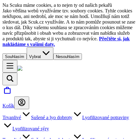
Na Scuku máme cookies, a to nejen ty od našich pekařů
Jako většina webů využíváme tzv. soubory cookies. Tyhle cookies
nekřupou, ani nedrobí, ale moc se nám hodí. Umožňují nám totiž
sledovat, jak Scuk.cz využíváte. A to nám pomůže posunout se zase
o kus dál. Díky vašemu souhlasu se zpracováním cookies můžeme
navíc přizpůsobit i obsah webu a zobrazovat vám nabídku služeb
a produktů tak, abyste si ji vychutnali co nejvíce.
Přečtěte si, jak
nakládáme s vašimi daty.
Souhlasím
Vybrat
Nesouhlasím
Košík
Trvanlivé
Sušené a lyo dobroty
Lyofilizované potraviny
Lyofilizované sýry