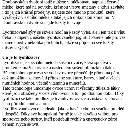
Doubravském dvoře si totiž můžete v mlékomatu napustit čerstvé
mléko, které má na povrchu krásnou vrstvu smetany a když zavítáte
i do jejich krásné prodejny, najdete zde mnoho produktů, které
vyrábějí z vlastního mléka a také jejich dokonalou zmrzlinu! V
Doubravském dvoře si najde každý to svoje
Lyofilizované sýry se skvěle hodí na každý výlet, ale i jen tak k vínu
třeba i s dipem z našeho lyofilizovaného jogurtu! Pařené nitě pro vás
máme hned v několika příchutích, takže si přijde na své každý
mlsný jazýček!
Co je to lyofilizace?
Lyofilizace je speciální metoda sušení ovoce, která spočívá v
prudkém zmražení ovoce a následném sušení při nízkém tlaku.
Během tohoto procesu se voda z ovoce přeměňuje přímo na páru,
což umožňuje zachování přirozené struktury, barvy, vůně a všech
nutričních hodnot, včetně vitamínů a minerálů.
Tato technologie umožňuje ovoce uchovat všechny důležité látky,
které jsou obsaženy v čerstvém ovoci, a to i po dlouhou dobu. Díky
lyofilizaci se také prodlužuje trvanlivost ovoce a zůstává zachován
jeho přírodní chuť a aroma.
Lyofilizované ovoce je ideální jako zdravá a chutná svačina pro děti
i dospělé. Díky své kompaktní formě je také skvělou volbou pro
sportovce nebo turisty, kteří potřebují rychlý a energetický zdroj
během svých aktivit.