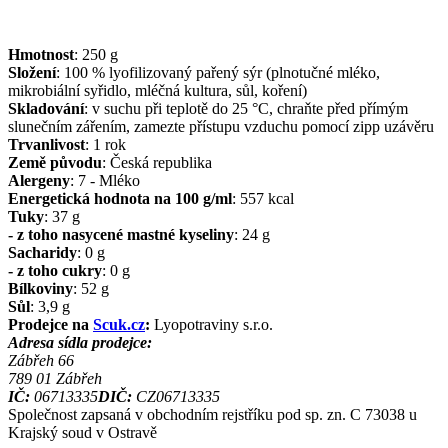
Hmotnost
:
250
g
Složení
:
100 % lyofilizovaný pařený sýr (plnotučné mléko,
mikrobiální syřidlo, mléčná kultura, sůl, koření)
Skladování
:
v suchu při teplotě do 25 °C, chraňte před přímým
slunečním zářením, zamezte přístupu vzduchu pomocí zipp uzávěru
Trvanlivost
:
1 rok
Země původu
:
Česká republika
Alergeny
:
7 - Mléko
Energetická hodnota na 100 g/ml
:
557
kcal
Tuky
:
37
g
- z toho nasycené mastné kyseliny
:
24
g
Sacharidy
:
0
g
- z toho cukry
:
0
g
Bílkoviny
:
52
g
Sůl
:
3,9
g
Prodejce na
Scuk.cz
:
Lyopotraviny s.r.o.
Adresa sídla prodejce:
Zábřeh 66
789 01
Zábřeh
IČ:
06713335
DIČ:
CZ06713335
Společnost zapsaná v obchodním rejstříku pod sp. zn. C 73038 u
Krajský soud v Ostravě