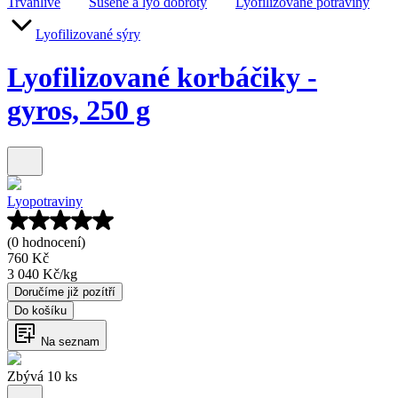
Trvanlivé
Sušené a lyo dobroty
Lyofilizované potraviny
Lyofilizované sýry
Lyofilizované korbáčiky -
gyros, 250 g
Lyopotraviny
(0 hodnocení)
760 Kč
3 040 Kč
/
kg
Doručíme již pozítří
Do košíku
Na seznam
Zbývá 10 ks