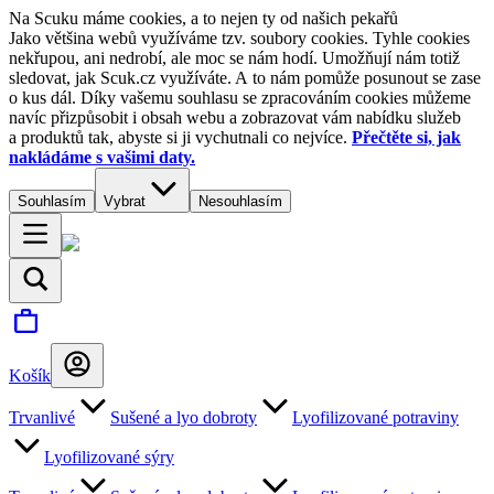
Na Scuku máme cookies, a to nejen ty od našich pekařů
Jako většina webů využíváme tzv. soubory cookies. Tyhle cookies
nekřupou, ani nedrobí, ale moc se nám hodí. Umožňují nám totiž
sledovat, jak Scuk.cz využíváte. A to nám pomůže posunout se zase
o kus dál. Díky vašemu souhlasu se zpracováním cookies můžeme
navíc přizpůsobit i obsah webu a zobrazovat vám nabídku služeb
a produktů tak, abyste si ji vychutnali co nejvíce.
Přečtěte si, jak
nakládáme s vašimi daty.
Souhlasím
Vybrat
Nesouhlasím
Košík
Trvanlivé
Sušené a lyo dobroty
Lyofilizované potraviny
Lyofilizované sýry