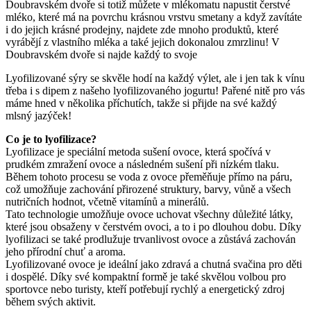
Doubravském dvoře si totiž můžete v mlékomatu napustit čerstvé
mléko, které má na povrchu krásnou vrstvu smetany a když zavítáte
i do jejich krásné prodejny, najdete zde mnoho produktů, které
vyrábějí z vlastního mléka a také jejich dokonalou zmrzlinu! V
Doubravském dvoře si najde každý to svoje
Lyofilizované sýry se skvěle hodí na každý výlet, ale i jen tak k vínu
třeba i s dipem z našeho lyofilizovaného jogurtu! Pařené nitě pro vás
máme hned v několika příchutích, takže si přijde na své každý
mlsný jazýček!
Co je to lyofilizace?
Lyofilizace je speciální metoda sušení ovoce, která spočívá v
prudkém zmražení ovoce a následném sušení při nízkém tlaku.
Během tohoto procesu se voda z ovoce přeměňuje přímo na páru,
což umožňuje zachování přirozené struktury, barvy, vůně a všech
nutričních hodnot, včetně vitamínů a minerálů.
Tato technologie umožňuje ovoce uchovat všechny důležité látky,
které jsou obsaženy v čerstvém ovoci, a to i po dlouhou dobu. Díky
lyofilizaci se také prodlužuje trvanlivost ovoce a zůstává zachován
jeho přírodní chuť a aroma.
Lyofilizované ovoce je ideální jako zdravá a chutná svačina pro děti
i dospělé. Díky své kompaktní formě je také skvělou volbou pro
sportovce nebo turisty, kteří potřebují rychlý a energetický zdroj
během svých aktivit.