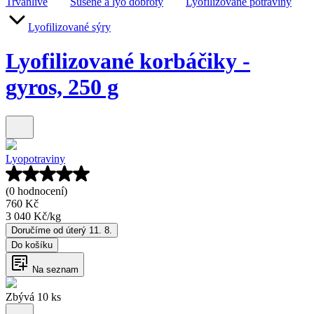
Trvanlivé
Sušené a lyo dobroty
Lyofilizované potraviny
Lyofilizované sýry
Lyofilizované korbáčiky -
gyros, 250 g
Lyopotraviny
(0 hodnocení)
760 Kč
3 040 Kč
/
kg
Doručíme od úterý 11. 8.
Do košíku
Na seznam
Zbývá 10 ks