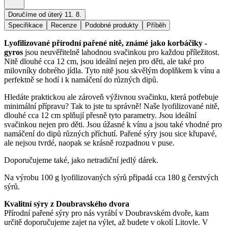
Doručíme od úterý 11. 8.
Specifikace
Recenze
Podobné produkty
Příběh
Lyofilizované přírodní pařené nitě, známé jako korbáčiky -
gyros
jsou neuvěřitelně lahodnou svačinkou pro každou příležitost.
Nitě dlouhé cca 12 cm, jsou ideální nejen pro děti, ale také pro
milovníky dobrého jídla. Tyto nitě jsou skvělým doplňkem k vínu a
perfektně se hodí i k namáčení do různých dipů.
Hledáte praktickou ale zároveň výživnou svačinku, která potřebuje
minimální přípravu? Tak to jste tu správně! Naše lyofilizované nitě,
dlouhé cca 12 cm splňují přesně tyto parametry. Jsou ideální
svačinkou nejen pro děti. Jsou úžasné k vínu a jsou také vhodné pro
namáčení do dipů různých příchutí. Pařené sýry jsou sice křupavé,
ale nejsou tvrdé, naopak se krásně rozpadnou v puse.
Doporučujeme také, jako netradiční jedlý dárek.
Na výrobu 100 g lyofilizovaných sýrů připadá cca 180 g čerstvých
sýrů.
Kvalitní sýry z Doubravského dvora
Přírodní pařené sýry pro nás vyrábí v Doubravském dvoře, kam
určitě doporučujeme zajet na výlet, až budete v okolí Litovle. V