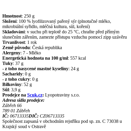
Hmotnost
:
250
g
Složení
:
100 % lyofilizovaný pařený sýr (plnotučné mléko,
mikrobiální syřidlo, mléčná kultura, sůl, koření)
Skladování
:
v suchu při teplotě do 25 °C, chraňte před přímým
slunečním zářením, zamezte přístupu vzduchu pomocí zipp uzávěru
Trvanlivost
:
1 rok
Země původu
:
Česká republika
Alergeny
:
7 - Mléko
Energetická hodnota na 100 g/ml
:
557
kcal
Tuky
:
37
g
- z toho nasycené mastné kyseliny
:
24
g
Sacharidy
:
0
g
- z toho cukry
:
0
g
Bílkoviny
:
52
g
Sůl
:
3,9
g
Prodejce na
Scuk.cz
:
Lyopotraviny s.r.o.
Adresa sídla prodejce:
Zábřeh 66
789 01
Zábřeh
IČ:
06713335
DIČ:
CZ06713335
Společnost zapsaná v obchodním rejstříku pod sp. zn. C 73038 u
Krajský soud v Ostravě