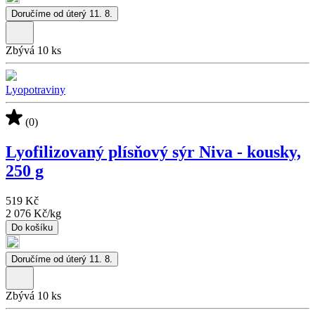
Doručíme od úterý 11. 8.
Zbývá 10 ks
Lyopotraviny
(0)
Lyofilizovaný plísňový sýr Niva - kousky,
250 g
519 Kč
2 076 Kč
/
kg
Do košíku
Doručíme od úterý 11. 8.
Zbývá 10 ks