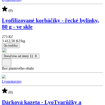
(0)
Lyofilizované korbáčíky - řecké bylinky,
80 g - ve skle
273 Kč
3 412,50 Kč
/
kg
Do košíku
Doručíme od úterý 11. 8.
Bez plastového obalu
Lyopotraviny
(0)
Dárková kazeta - LyoTvarůžky a