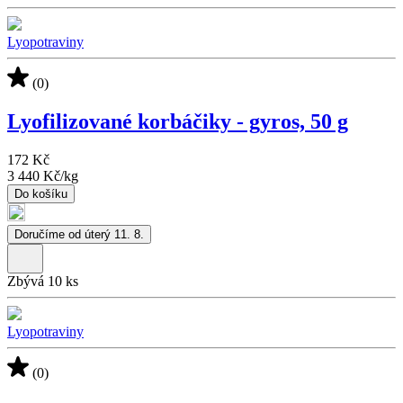
Lyopotraviny
(0)
Lyofilizované korbáčiky - gyros, 50 g
172 Kč
3 440 Kč
/
kg
Do košíku
Doručíme od úterý 11. 8.
Zbývá 10 ks
Lyopotraviny
(0)