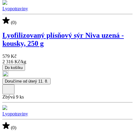
Lyopotraviny
(0)
Lyofilizovaný plísňový sýr Niva uzená -
kousky, 250 g
579 Kč
2 316 Kč
/
kg
Do košíku
Doručíme od úterý 11. 8.
Zbývá 9 ks
Lyopotraviny
(0)