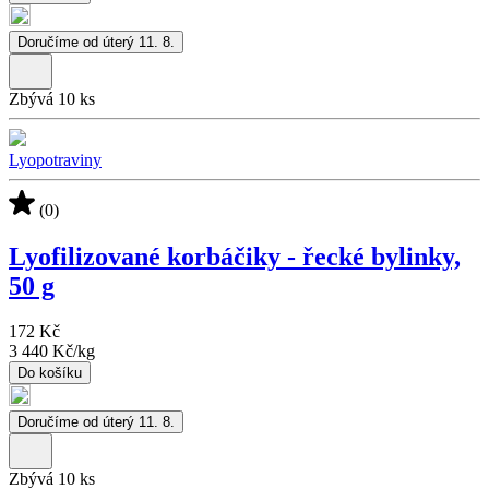
Doručíme od úterý 11. 8.
Zbývá 10 ks
Lyopotraviny
(0)
Lyofilizované korbáčiky - řecké bylinky,
50 g
172 Kč
3 440 Kč
/
kg
Do košíku
Doručíme od úterý 11. 8.
Zbývá 10 ks