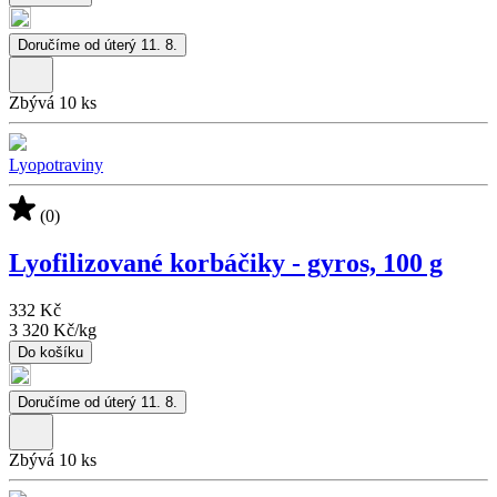
Doručíme od úterý 11. 8.
Zbývá 10 ks
Lyopotraviny
(0)
Lyofilizované korbáčiky - gyros, 100 g
332 Kč
3 320 Kč
/
kg
Do košíku
Doručíme od úterý 11. 8.
Zbývá 10 ks