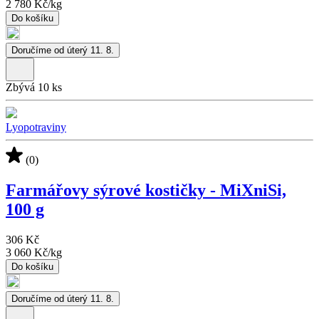
2 780 Kč
/
kg
Do košíku
Doručíme od úterý 11. 8.
Zbývá 10 ks
Lyopotraviny
(0)
Farmářovy sýrové kostičky - MiXniSi,
100 g
306 Kč
3 060 Kč
/
kg
Do košíku
Doručíme od úterý 11. 8.