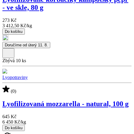
- ve skle, 80 g
273 Kč
3 412,50 Kč
/
kg
Do košíku
Doručíme od úterý 11. 8.
Zbývá 10 ks
Lyopotraviny
(0)
Lyofilizovaná mozzarella - natural, 100 g
645 Kč
6 450 Kč
/
kg
Do košíku