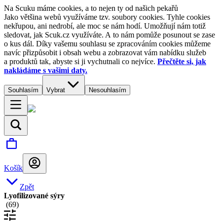
Na Scuku máme cookies, a to nejen ty od našich pekařů
Jako většina webů využíváme tzv. soubory cookies. Tyhle cookies
nekřupou, ani nedrobí, ale moc se nám hodí. Umožňují nám totiž
sledovat, jak Scuk.cz využíváte. A to nám pomůže posunout se zase
o kus dál. Díky vašemu souhlasu se zpracováním cookies můžeme
navíc přizpůsobit i obsah webu a zobrazovat vám nabídku služeb
a produktů tak, abyste si ji vychutnali co nejvíce.
Přečtěte si, jak
nakládáme s vašimi daty.
Souhlasím
Vybrat
Nesouhlasím
Košík
Zpět
Lyofilizované sýry
(
69
)