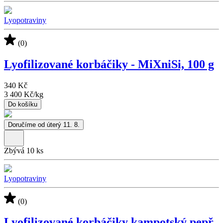
Lyopotraviny
(0)
Lyofilizované korbáčiky - MiXniSi, 100 g
340 Kč
3 400 Kč
/
kg
Do košíku
Doručíme od úterý 11. 8.
Zbývá 10 ks
Lyopotraviny
(0)
Lyofilizované korbáčiky kampotský pepř