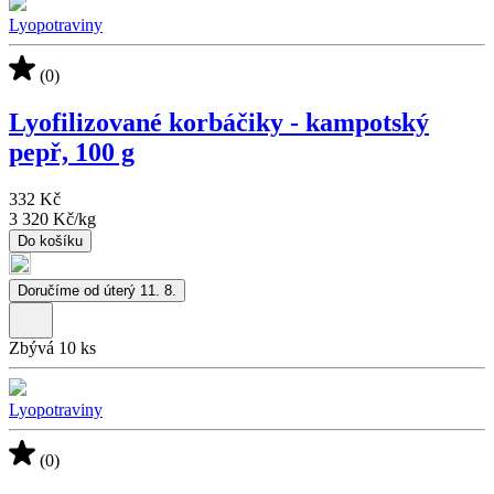
Lyopotraviny
(0)
Lyofilizované korbáčiky - kampotský
pepř, 100 g
332 Kč
3 320 Kč
/
kg
Do košíku
Doručíme od úterý 11. 8.
Zbývá 10 ks
Lyopotraviny
(0)