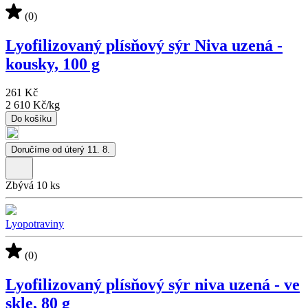
(0)
Lyofilizovaný plísňový sýr Niva uzená -
kousky, 100 g
261 Kč
2 610 Kč
/
kg
Do košíku
Doručíme od úterý 11. 8.
Zbývá 10 ks
Lyopotraviny
(0)
Lyofilizovaný plísňový sýr niva uzená - ve
skle, 80 g