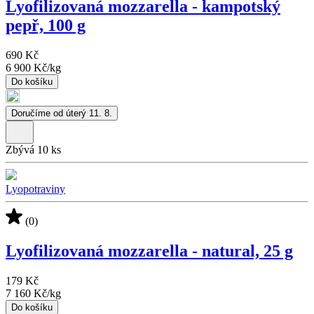
Lyofilizovaná mozzarella - kampotský
pepř, 100 g
690 Kč
6 900 Kč
/
kg
Do košíku
Doručíme od úterý 11. 8.
Zbývá 10 ks
Lyopotraviny
(0)
Lyofilizovaná mozzarella - natural, 25 g
179 Kč
7 160 Kč
/
kg
Do košíku