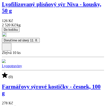
Lyofilizovaný plísňový sýr Niva - kousky,
50 g
126 Kč
2 520 Kč
/
kg
Do košíku
Doručíme od úterý 11. 8.
Zbývá 10 ks
Lyopotraviny
(0)
Farmářovy sýrové kostičky - česnek, 100
g
278 Kč