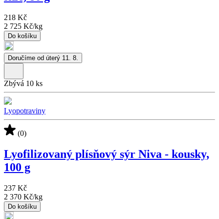
218 Kč
2 725 Kč
/
kg
Do košíku
Doručíme od úterý 11. 8.
Zbývá 10 ks
Lyopotraviny
(0)
Lyofilizovaný plísňový sýr Niva - kousky,
100 g
237 Kč
2 370 Kč
/
kg
Do košíku