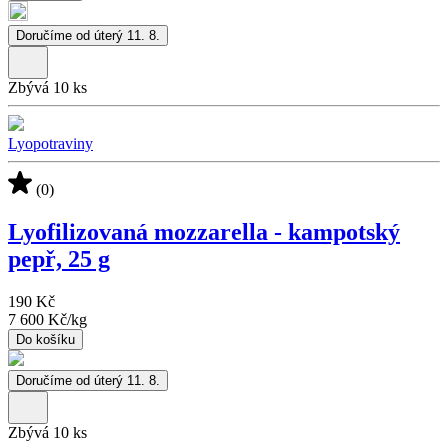
Doručíme od úterý 11. 8.
Zbývá 10 ks
Lyopotraviny
(0)
Lyofilizovaná mozzarella - kampotský
pepř, 25 g
190 Kč
7 600 Kč
/
kg
Do košíku
Doručíme od úterý 11. 8.
Zbývá 10 ks