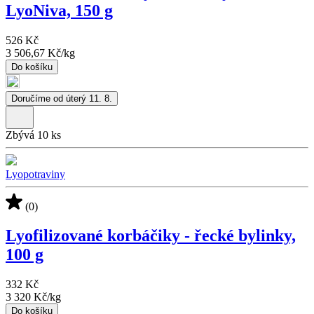
LyoNiva, 150 g
526 Kč
3 506,67 Kč
/
kg
Do košíku
Doručíme od úterý 11. 8.
Zbývá 10 ks
Lyopotraviny
(0)
Lyofilizované korbáčiky - řecké bylinky,
100 g
332 Kč
3 320 Kč
/
kg
Do košíku