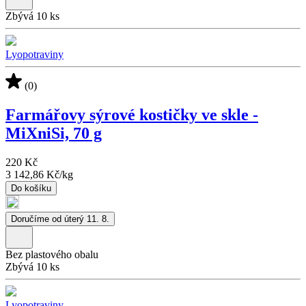
Zbývá 10 ks
Lyopotraviny
(0)
Farmářovy sýrové kostičky ve skle -
MiXniSi, 70 g
220 Kč
3 142,86 Kč
/
kg
Do košíku
Doručíme od úterý 11. 8.
Bez plastového obalu
Zbývá 10 ks
Lyopotraviny