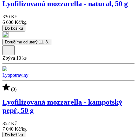
Lyofilizovaná mozzarella - natural, 50 g
330 Kč
6 600 Kč
/
kg
Do košíku
Doručíme od úterý 11. 8.
Zbývá 10 ks
Lyopotraviny
(0)
Lyofilizovaná mozzarella - kampotský
pepř, 50 g
352 Kč
7 040 Kč
/
kg
Do košíku