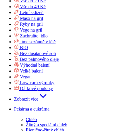
Vše do 29 Kč
Vše do 49 Kč
Letní sklizeň
Maso na gril
Ryby na gril
Vege na gril
Zachraňte jídlo
Jíme sezónně v létě
BIO
Bez dusitanové soli
Bez palmového oleje
Výhodná balení
Velká balení
Vegan
Low carb výrobky
Dárkové poukazy
Zobrazit více
Pekárna a cukrárna
Chléb
Žitný a speciální chléb
Pšenično-žitný chléb