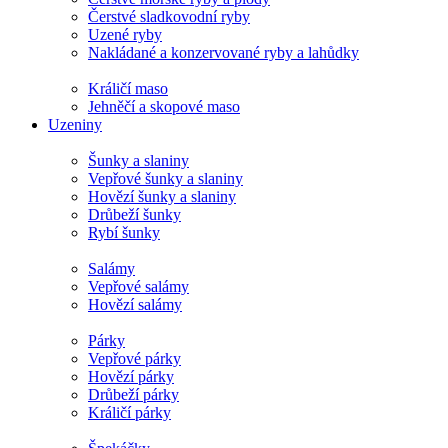
Čerstvé sladkovodní ryby
Uzené ryby
Nakládané a konzervované ryby a lahůdky
Králičí maso
Jehněčí a skopové maso
Uzeniny
Šunky a slaniny
Vepřové šunky a slaniny
Hovězí šunky a slaniny
Drůbeží šunky
Rybí šunky
Salámy
Vepřové salámy
Hovězí salámy
Párky
Vepřové párky
Hovězí párky
Drůbeží párky
Králičí párky