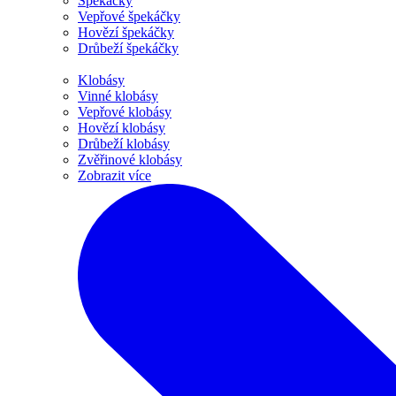
Špekáčky
Vepřové špekáčky
Hovězí špekáčky
Drůbeží špekáčky
Klobásy
Vinné klobásy
Vepřové klobásy
Hovězí klobásy
Drůbeží klobásy
Zvěřinové klobásy
Zobrazit více