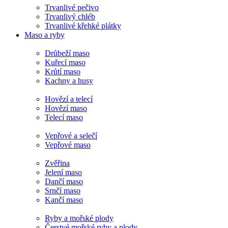
Trvanlivé pečivo
Trvanlivý chléb
Trvanlivé křehké plátky
Maso a ryby
Drůbeží maso
Kuřecí maso
Krůtí maso
Kachny a husy
Hovězí a telecí
Hovězí maso
Telecí maso
Vepřové a selečí
Vepřové maso
Zvěřina
Jelení maso
Dančí maso
Srnčí maso
Kančí maso
Ryby a mořské plody
Čerstvé mořské ryby a plody