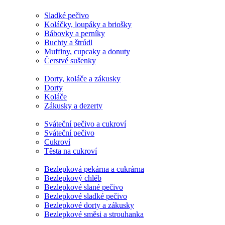
Sladké pečivo
Koláčky, loupáky a briošky
Bábovky a perníky
Buchty a štrúdl
Muffiny, cupcaky a donuty
Čerstvé sušenky
Dorty, koláče a zákusky
Dorty
Koláče
Zákusky a dezerty
Sváteční pečivo a cukroví
Sváteční pečivo
Cukroví
Těsta na cukroví
Bezlepková pekárna a cukrárna
Bezlepkový chléb
Bezlepkové slané pečivo
Bezlepkové sladké pečivo
Bezlepkové dorty a zákusky
Bezlepkové směsi a strouhanka