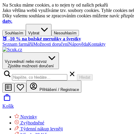
Na Scuku máme cookies, a to nejen ty od našich pekařů
Jako většina webů využíváme tzv. soubory cookies. Tyhle cookies nek
Díky vašemu souhlasu se zpracováním cookies můžeme navíc přizpůsobi
daty.
Souhlasím
Vybrat
Nesouhlasím
🍑​ -10 % na božské meruňky a švestky
Seznam farmářů
Možnosti doručení
Nápověda
Kontakty
Vyzvednutí nebo rozvoz
Zjistěte možnosti doručení
Hledat
Přihlášení / Registrace
Košík
Novinky
Zvýhodněné
Týdenní nákup levněji