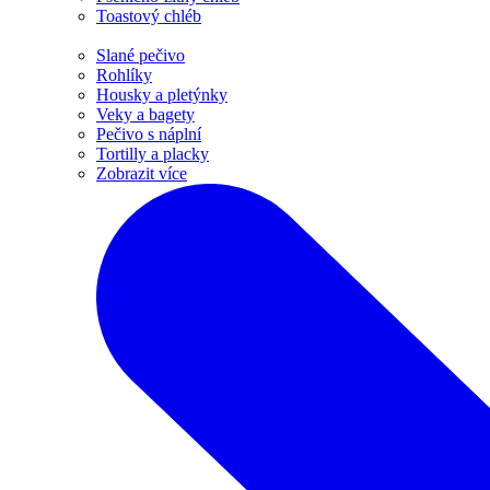
Toastový chléb
Slané pečivo
Rohlíky
Housky a pletýnky
Veky a bagety
Pečivo s náplní
Tortilly a placky
Zobrazit více