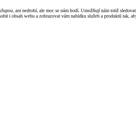
řupou, ani nedrobí, ale moc se nám hodí. Umožňují nám totiž sledovat
t i obsah webu a zobrazovat vám nabídku služeb a produktů tak, abyst