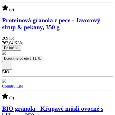
(0)
Proteinová granola z pece - Javorový
sirup & pekany, 350 g
269 Kč
762,04 Kč
/
kg
Do košíku
Doručíme od úterý 11. 8.
BIO
Country Life
(0)
BIO granola - Křupavé müsli ovocné s