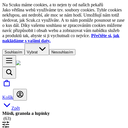
Na Scuku máme cookies, a to nejen ty od našich pekařů
Jako většina webů využíváme tzv. soubory cookies. Tyhle cookies
nekřupou, ani nedrobí, ale moc se nám hodí. Umožňují nám totiž
sledovat, jak Scuk.cz využíváte. A to nám pomůže posunout se zase
o kus dál. Díky vašemu souhlasu se zpracováním cookies můžeme
navíc přizpůsobit i obsah webu a zobrazovat vám nabídku služeb
a produktů tak, abyste si ji vychutnali co nejvíce.
Přečtěte si, jak
nakládáme s vašimi daty.
Souhlasím
Vybrat
Nesouhlasím
Košík
Zpět
Müsli, granola a lupínky
(
63
)