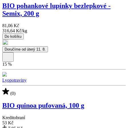
BIO pohankové lupínky bezlepkové -
Semix, 200 g
81,06 Kč
316,64 Kč
/
kg
Do košíku
Doručíme od úterý 11. 8.
15
%
Lyopotraviny
(0)
BIO quinoa pufovaná, 100 g
Kreditobraní
53 Kč