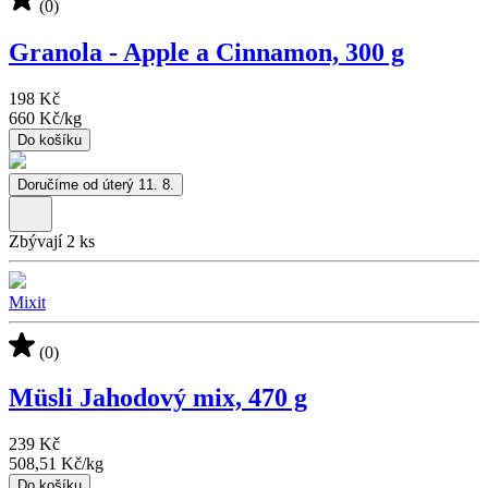
(0)
Granola - Apple a Cinnamon, 300 g
198 Kč
660 Kč
/
kg
Do košíku
Doručíme od úterý 11. 8.
Zbývají 2 ks
Mixit
(0)
Müsli Jahodový mix, 470 g
239 Kč
508,51 Kč
/
kg
Do košíku