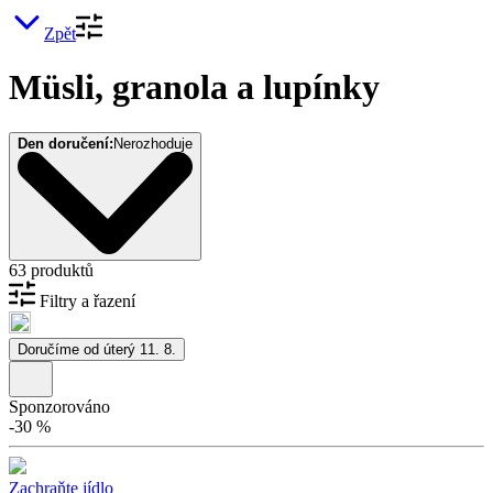
Zpět
Müsli, granola a lupínky
Den doručení:
Nerozhoduje
63 produktů
Filtry a řazení
Doručíme od úterý 11. 8.
Sponzorováno
-
30
%
Zachraňte jídlo