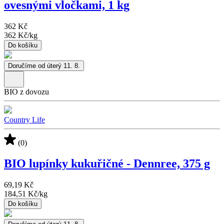
ovesnými vločkami, 1 kg
362 Kč
362 Kč
/
kg
Do košíku
Doručíme od úterý 11. 8.
BIO z dovozu
Country Life
(0)
BIO lupínky kukuřičné - Dennree, 375 g
69,19 Kč
184,51 Kč
/
kg
Do košíku