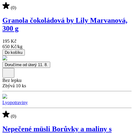
(0)
Granola čokoládová by Lily Marvanová,
300 g
195 Kč
650 Kč
/
kg
Do košíku
Doručíme od úterý 11. 8.
Bez lepku
Zbývá 10 ks
Lyopotraviny
(0)
Nepečené müsli Borůvky a maliny s