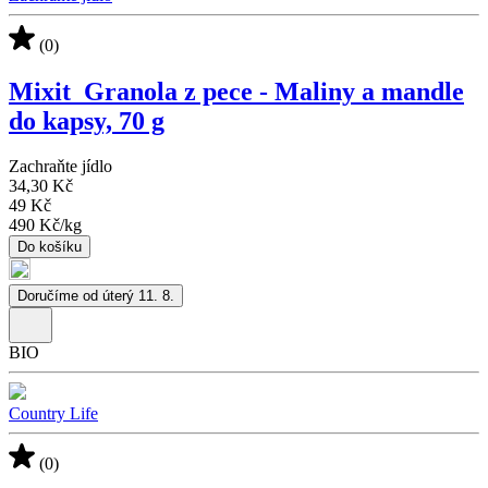
(0)
Mixit_Granola z pece - Maliny a mandle
do kapsy, 70 g
Zachraňte jídlo
34,30 Kč
49 Kč
490 Kč
/
kg
Do košíku
Doručíme od úterý 11. 8.
BIO
Country Life
(0)