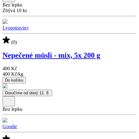
Bez lepku
Zbývá 10 ks
Lyopotraviny
(0)
Nepečené müsli - mix, 5x 200 g
400 Kč
400 Kč
/
kg
Do košíku
Doručíme od úterý 11. 8.
Bez lepku
Goodie