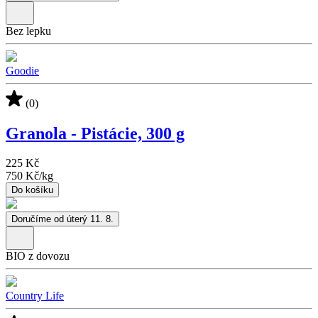
Bez lepku
Goodie
(0)
Granola - Pistácie, 300 g
225 Kč
750 Kč
/
kg
Do košíku
Doručíme od úterý 11. 8.
BIO z dovozu
Country Life