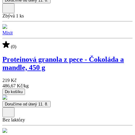
Doručíme od úterý 11. 8.
Zbývá 1 ks
Mixit
(0)
Proteinová granola z pece - Čokoláda a
mandle, 450 g
219 Kč
486,67 Kč
/
kg
Do košíku
Doručíme od úterý 11. 8.
Bez laktózy