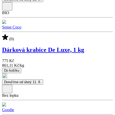
BIO
Sense Coco
(0)
Dárková krabice De Luxe, 1 kg
775 Kč
861,11 Kč
/
kg
Do košíku
Doručíme od úterý 11. 8.
Bez lepku
Goodie