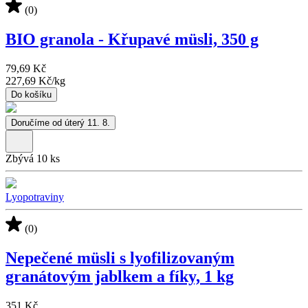
(0)
BIO granola - Křupavé müsli, 350 g
79,69 Kč
227,69 Kč
/
kg
Do košíku
Doručíme od úterý 11. 8.
Zbývá 10 ks
Lyopotraviny
(0)
Nepečené müsli s lyofilizovaným
granátovým jablkem a fíky, 1 kg
351 Kč