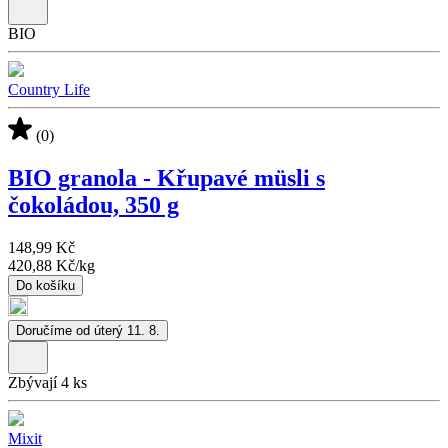
BIO
Country Life
(0)
BIO granola - Křupavé müsli s
čokoládou, 350 g
148,99 Kč
420,88 Kč
/
kg
Do košíku
Doručíme od úterý 11. 8.
Zbývají 4 ks
Mixit