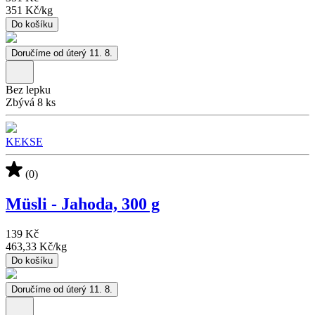
351 Kč
/
kg
Do košíku
Doručíme od úterý 11. 8.
Bez lepku
Zbývá 8 ks
KEKSE
(0)
Müsli - Jahoda, 300 g
139 Kč
463,33 Kč
/
kg
Do košíku
Doručíme od úterý 11. 8.