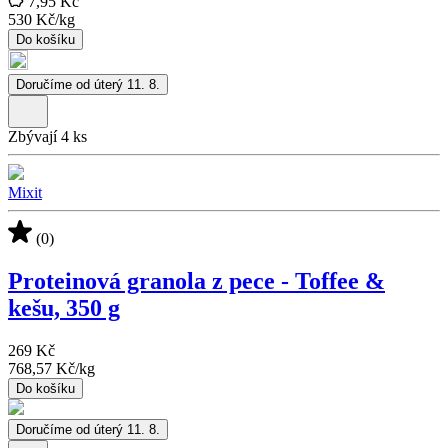
7,95 Kč
530 Kč
/
kg
Do košíku
Doručíme od úterý 11. 8.
Zbývají 4 ks
Mixit
(0)
Proteinová granola z pece - Toffee &
kešu, 350 g
269 Kč
768,57 Kč
/
kg
Do košíku
Doručíme od úterý 11. 8.