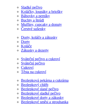
Sladké pečivo
Koláčky, loupáky a briošky
Bábovky a perníky
Buchty a štrúdl
Muffiny, cupcaky a donuty
Čerstvé sušenky
Dorty, koláče a zákusky
Dorty
Koláče
Zákusky a dezerty
Sváteční pečivo a cukroví
Sváteční pečivo
Cukroví
Těsta na cukroví
Bezlepková pekárna a cukrárna
Bezlepkový chléb
Bezlepkové slané pečivo
Bezlepkové sladké pečivo
Bezlepkové dorty a zákusky
Bezlepkové směsi a strouhanka