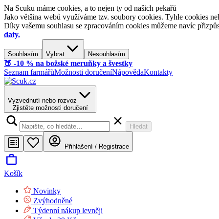
Na Scuku máme cookies, a to nejen ty od našich pekařů
Jako většina webů využíváme tzv. soubory cookies. Tyhle cookies nek
Díky vašemu souhlasu se zpracováním cookies můžeme navíc přizpůsobi
daty.
Souhlasím
Vybrat
Nesouhlasím
🍑​ -10 % na božské meruňky a švestky
Seznam farmářů
Možnosti doručení
Nápověda
Kontakty
Vyzvednutí nebo rozvoz
Zjistěte možnosti doručení
Hledat
Přihlášení / Registrace
Košík
Novinky
Zvýhodněné
Týdenní nákup levněji