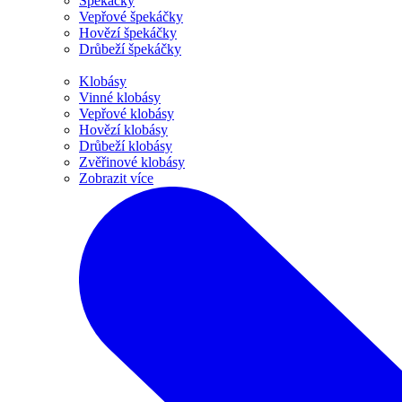
Špekáčky
Vepřové špekáčky
Hovězí špekáčky
Drůbeží špekáčky
Klobásy
Vinné klobásy
Vepřové klobásy
Hovězí klobásy
Drůbeží klobásy
Zvěřinové klobásy
Zobrazit více