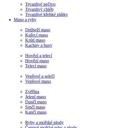
Trvanlivé pečivo
Trvanlivý chléb
Trvanlivé křehké plátky
Maso a ryby
Drůbeží maso
Kuřecí maso
Krůtí maso
Kachny a husy
Hovězí a telecí
Hovězí maso
Telecí maso
Vepřové a selečí
Vepřové maso
Zvěřina
Jelení maso
Dančí maso
Srnčí maso
Kančí maso
Ryby a mořské plody
Čerstvé mořské ryby a plody