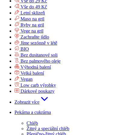
Vše do 29 Kč
Vše do 49 Kč
Letní sklizeň
Maso na gril
Ryby na gril
Vege na gril
Zachraňte jídlo
Jíme sezónně v létě
BIO
Bez dusitanové soli
Bez palmového oleje
Výhodná balení
Velká balení
Vegan
Low carb výrobky
Dárkové poukazy
Zobrazit více
Pekárna a cukrárna
Chléb
Žitný a speciální chléb
Pšenično-žitný chléb