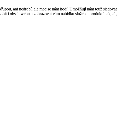
řupou, ani nedrobí, ale moc se nám hodí. Umožňují nám totiž sledovat
t i obsah webu a zobrazovat vám nabídku služeb a produktů tak, abyst