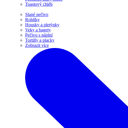
Toastový chléb
Slané pečivo
Rohlíky
Housky a pletýnky
Veky a bagety
Pečivo s náplní
Tortilly a placky
Zobrazit více