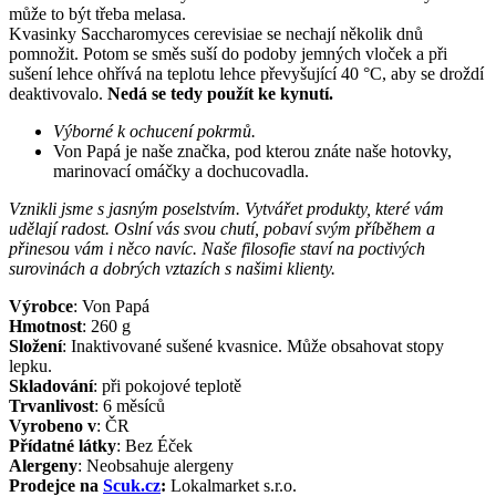
může to být třeba melasa.
Kvasinky Saccharomyces cerevisiae se nechají několik dnů
pomnožit. Potom se směs suší do podoby jemných vloček a při
sušení lehce ohřívá na teplotu lehce převyšující 40 °C, aby se droždí
deaktivovalo.
Nedá se tedy použít ke kynutí.
Výborné k ochucení pokrmů.
Von Papá je naše značka, pod kterou znáte naše hotovky,
marinovací omáčky a dochucovadla.
Vznikli jsme s jasným poselstvím. Vytvářet produkty, které vám
udělají radost. Oslní vás svou chutí, pobaví svým příběhem a
přinesou vám i něco navíc. Naše filosofie staví na poctivých
surovinách a dobrých vztazích s našimi klienty.
Výrobce
:
Von Papá
Hmotnost
:
260
g
Složení
:
Inaktivované sušené kvasnice. Může obsahovat stopy
lepku.
Skladování
:
při pokojové teplotě
Trvanlivost
:
6 měsíců
Vyrobeno v
:
ČR
Přídatné látky
:
Bez Éček
Alergeny
:
Neobsahuje alergeny
Prodejce na
Scuk.cz
:
Lokalmarket s.r.o.