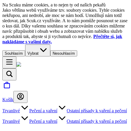
Na Scuku máme cookies, a to nejen ty od našich pekařů
Jako většina webů využíváme tzv. soubory cookies. Tyhle cookies
nekřupou, ani nedrobí, ale moc se nám hodí. Umožňují nám totiž
sledovat, jak Scuk.cz využíváte. A to nám pomůže posunout se zase
o kus dál. Díky vašemu souhlasu se zpracováním cookies můžeme
navíc přizpůsobit i obsah webu a zobrazovat vám nabídku služeb
a produktů tak, abyste si ji vychutnali co nejvíce.
Přečtěte si, jak
nakládáme s vašimi daty.
Souhlasím
Vybrat
Nesouhlasím
Košík
Trvanlivé
Pečení a vaření
Ostatní přísady k vaření a pečení
Trvanlivé
Pečení a vaření
Ostatní přísady k vaření a pečení