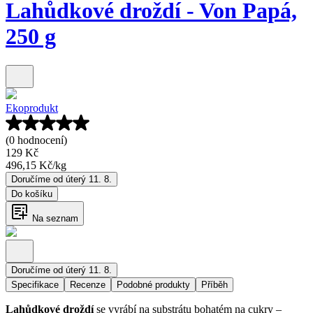
Lahůdkové droždí - Von Papá,
250 g
Ekoprodukt
(0 hodnocení)
129 Kč
496,15 Kč
/
kg
Doručíme od úterý 11. 8.
Do košíku
Na seznam
Doručíme od úterý 11. 8.
Specifikace
Recenze
Podobné produkty
Příběh
Lahůdkové droždí
se vyrábí na substrátu bohatém na cukry –