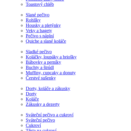
Toastový chléb
Slané pečivo
Rohlíky
Housky a pletýnky
Veky a bagety
Pečivo s náplní
Quiche a slané koláče
Sladké pečivo
Koláčky, loupáky a briošky
Bábovky a perníky
Buchty a štrúdl
Muffiny, cupcaky a donuty
Čerstvé sušenky
Dorty, koláče a zákusky
Dorty
Koláče
Zákusky a dezerty
Sváteční pečivo a cukroví
Sváteční pečivo
Cukroví
Těsta na cukroví