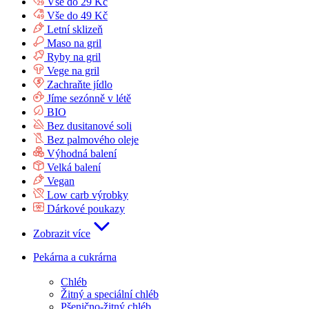
Vše do 29 Kč
Vše do 49 Kč
Letní sklizeň
Maso na gril
Ryby na gril
Vege na gril
Zachraňte jídlo
Jíme sezónně v létě
BIO
Bez dusitanové soli
Bez palmového oleje
Výhodná balení
Velká balení
Vegan
Low carb výrobky
Dárkové poukazy
Zobrazit více
Pekárna a cukrárna
Chléb
Žitný a speciální chléb
Pšenično-žitný chléb