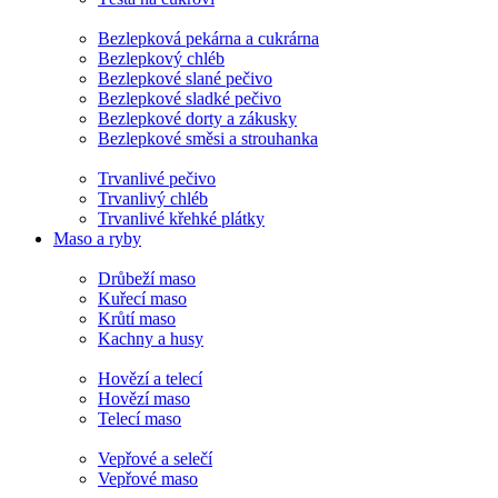
Bezlepková pekárna a cukrárna
Bezlepkový chléb
Bezlepkové slané pečivo
Bezlepkové sladké pečivo
Bezlepkové dorty a zákusky
Bezlepkové směsi a strouhanka
Trvanlivé pečivo
Trvanlivý chléb
Trvanlivé křehké plátky
Maso a ryby
Drůbeží maso
Kuřecí maso
Krůtí maso
Kachny a husy
Hovězí a telecí
Hovězí maso
Telecí maso
Vepřové a selečí
Vepřové maso