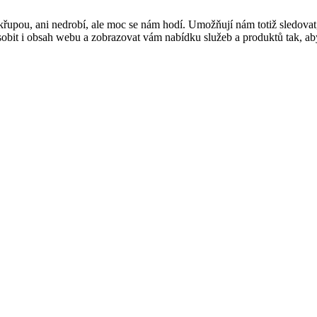
řupou, ani nedrobí, ale moc se nám hodí. Umožňují nám totiž sledovat
t i obsah webu a zobrazovat vám nabídku služeb a produktů tak, abyst