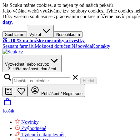
Na Scuku máme cookies, a to nejen ty od našich pekařů
Jako většina webů využíváme tzv. soubory cookies. Tyhle cookies nek
Díky vašemu souhlasu se zpracováním cookies můžeme navíc přizpůsobi
daty.
Souhlasím
Vybrat
Nesouhlasím
🍑​ -10 % na božské meruňky a švestky
Seznam farmářů
Možnosti doručení
Nápověda
Kontakty
Vyzvednutí nebo rozvoz
Zjistěte možnosti doručení
Hledat
Přihlášení / Registrace
Košík
Novinky
Zvýhodněné
Týdenní nákup levněji