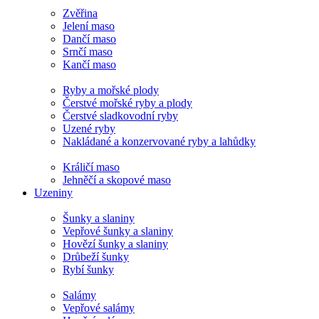
Zvěřina
Jelení maso
Dančí maso
Srnčí maso
Kančí maso
Ryby a mořské plody
Čerstvé mořské ryby a plody
Čerstvé sladkovodní ryby
Uzené ryby
Nakládané a konzervované ryby a lahůdky
Králičí maso
Jehněčí a skopové maso
Uzeniny
Šunky a slaniny
Vepřové šunky a slaniny
Hovězí šunky a slaniny
Drůbeží šunky
Rybí šunky
Salámy
Vepřové salámy