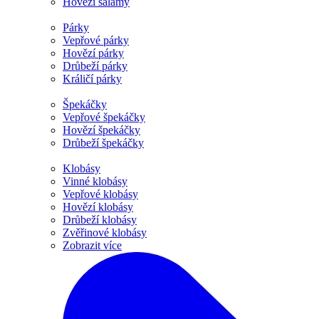
Hovězí salámy
Párky
Vepřové párky
Hovězí párky
Drůbeží párky
Králičí párky
Špekáčky
Vepřové špekáčky
Hovězí špekáčky
Drůbeží špekáčky
Klobásy
Vinné klobásy
Vepřové klobásy
Hovězí klobásy
Drůbeží klobásy
Zvěřinové klobásy
Zobrazit více