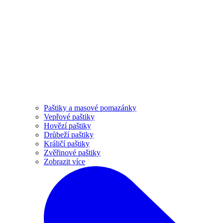
Paštiky a masové pomazánky
Vepřové paštiky
Hovězí paštiky
Drůbeží paštiky
Králičí paštiky
Zvěřinové paštiky
Zobrazit více