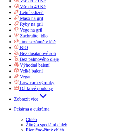
Vše do 29 Kč
Vše do 49 Kč
Letní sklizeň
Maso na gril
Ryby na gril
Vege na gril
Zachraňte jídlo
Jíme sezónně v létě
BIO
Bez dusitanové soli
Bez palmového oleje
Výhodná balení
Velká balení
Vegan
Low carb výrobky
Dárkové poukazy
Zobrazit více
Pekárna a cukrárna
Chléb
Žitný a speciální chléb
Pšenično-žitný chléb