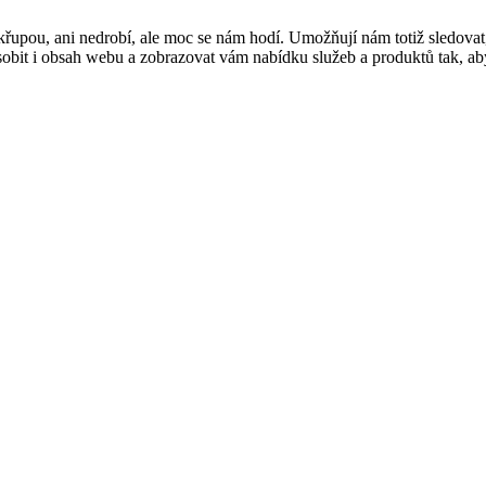
řupou, ani nedrobí, ale moc se nám hodí. Umožňují nám totiž sledovat
t i obsah webu a zobrazovat vám nabídku služeb a produktů tak, abyst