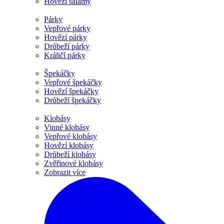
Hovězí salámy
Párky
Vepřové párky
Hovězí párky
Drůbeží párky
Králičí párky
Špekáčky
Vepřové špekáčky
Hovězí špekáčky
Drůbeží špekáčky
Klobásy
Vinné klobásy
Vepřové klobásy
Hovězí klobásy
Drůbeží klobásy
Zvěřinové klobásy
Zobrazit více