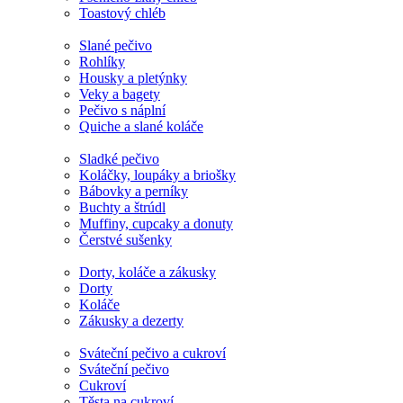
Toastový chléb
Slané pečivo
Rohlíky
Housky a pletýnky
Veky a bagety
Pečivo s náplní
Quiche a slané koláče
Sladké pečivo
Koláčky, loupáky a briošky
Bábovky a perníky
Buchty a štrúdl
Muffiny, cupcaky a donuty
Čerstvé sušenky
Dorty, koláče a zákusky
Dorty
Koláče
Zákusky a dezerty
Sváteční pečivo a cukroví
Sváteční pečivo
Cukroví
Těsta na cukroví