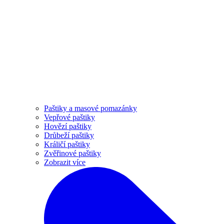
Paštiky a masové pomazánky
Vepřové paštiky
Hovězí paštiky
Drůbeží paštiky
Králičí paštiky
Zvěřinové paštiky
Zobrazit více