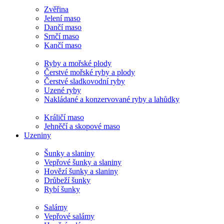
Zvěřina
Jelení maso
Dančí maso
Srnčí maso
Kančí maso
Ryby a mořské plody
Čerstvé mořské ryby a plody
Čerstvé sladkovodní ryby
Uzené ryby
Nakládané a konzervované ryby a lahůdky
Králičí maso
Jehněčí a skopové maso
Uzeniny
Šunky a slaniny
Vepřové šunky a slaniny
Hovězí šunky a slaniny
Drůbeží šunky
Rybí šunky
Salámy
Vepřové salámy