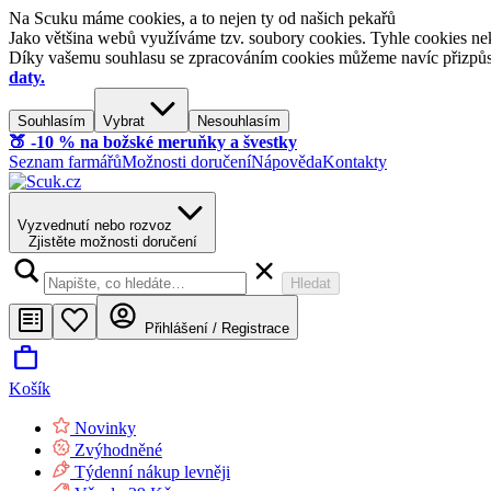
Na Scuku máme cookies, a to nejen ty od našich pekařů
Jako většina webů využíváme tzv. soubory cookies. Tyhle cookies nek
Díky vašemu souhlasu se zpracováním cookies můžeme navíc přizpůsobi
daty.
Souhlasím
Vybrat
Nesouhlasím
🍑​ -10 % na božské meruňky a švestky
Seznam farmářů
Možnosti doručení
Nápověda
Kontakty
Vyzvednutí nebo rozvoz
Zjistěte možnosti doručení
Hledat
Přihlášení / Registrace
Košík
Novinky
Zvýhodněné
Týdenní nákup levněji