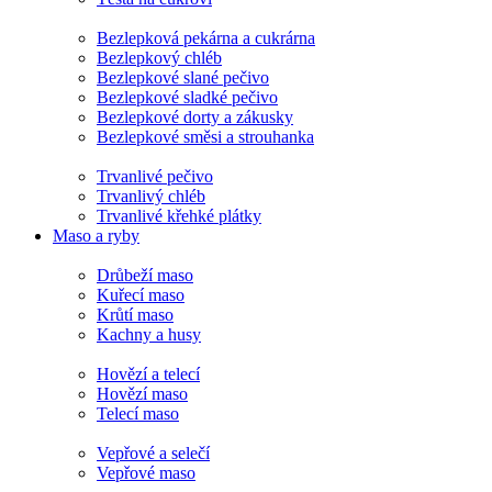
Bezlepková pekárna a cukrárna
Bezlepkový chléb
Bezlepkové slané pečivo
Bezlepkové sladké pečivo
Bezlepkové dorty a zákusky
Bezlepkové směsi a strouhanka
Trvanlivé pečivo
Trvanlivý chléb
Trvanlivé křehké plátky
Maso a ryby
Drůbeží maso
Kuřecí maso
Krůtí maso
Kachny a husy
Hovězí a telecí
Hovězí maso
Telecí maso
Vepřové a selečí
Vepřové maso