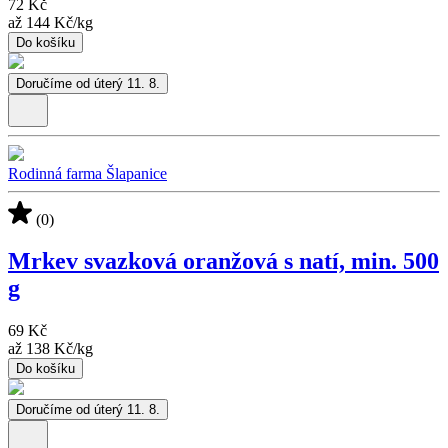
72 Kč
až
144 Kč
/
kg
Do košíku
Doručíme od úterý 11. 8.
Rodinná farma Šlapanice
(0)
Mrkev svazková oranžová s natí, min. 500
g
69 Kč
až
138 Kč
/
kg
Do košíku
Doručíme od úterý 11. 8.