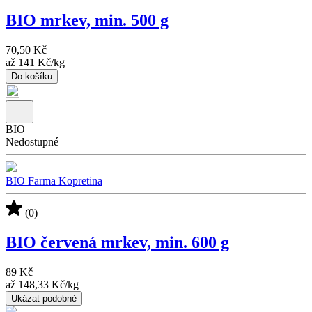
BIO mrkev, min. 500 g
70,50 Kč
až
141 Kč
/
kg
Do košíku
BIO
Nedostupné
BIO Farma Kopretina
(0)
BIO červená mrkev, min. 600 g
89 Kč
až
148,33 Kč
/
kg
Ukázat podobné