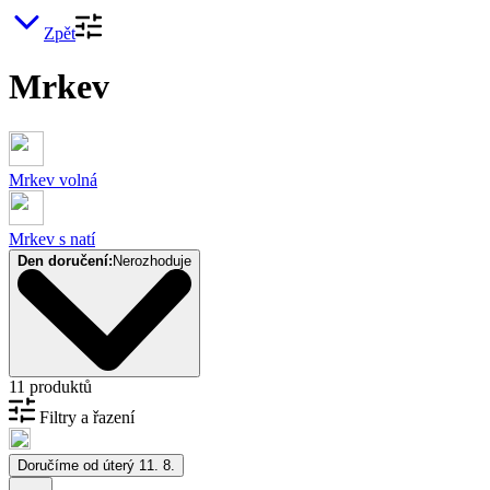
Zpět
Mrkev
Mrkev volná
Mrkev s natí
Den doručení:
Nerozhoduje
11 produktů
Filtry a řazení
Doručíme od úterý 11. 8.