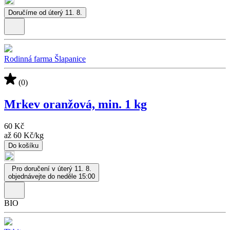
Doručíme od úterý 11. 8.
Rodinná farma Šlapanice
(0)
Mrkev oranžová, min. 1 kg
60 Kč
až
60 Kč
/
kg
Do košíku
Pro doručení v úterý 11. 8.
objednávejte do neděle 15:00
BIO