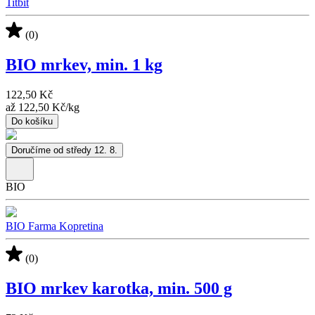
Titbit
(0)
BIO mrkev, min. 1 kg
122,50 Kč
až
122,50 Kč
/
kg
Do košíku
Doručíme od středy 12. 8.
BIO
BIO Farma Kopretina
(0)
BIO mrkev karotka, min. 500 g