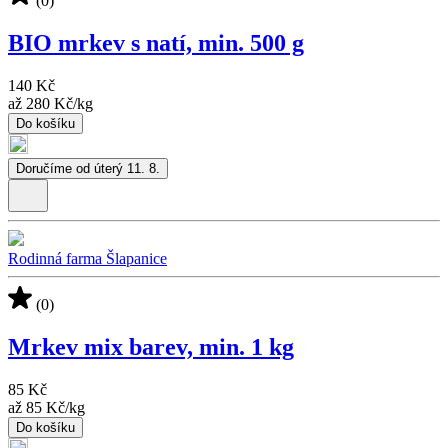
(0)
BIO mrkev s natí, min. 500 g
140 Kč
až
280 Kč
/
kg
Do košíku
Doručíme od úterý 11. 8.
Rodinná farma Šlapanice
(0)
Mrkev mix barev, min. 1 kg
85 Kč
až
85 Kč
/
kg
Do košíku