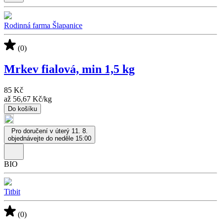
Rodinná farma Šlapanice
(0)
Mrkev fialová, min 1,5 kg
85 Kč
až
56,67 Kč
/
kg
Do košíku
Pro doručení v úterý 11. 8.
objednávejte do neděle 15:00
BIO
Titbit
(0)