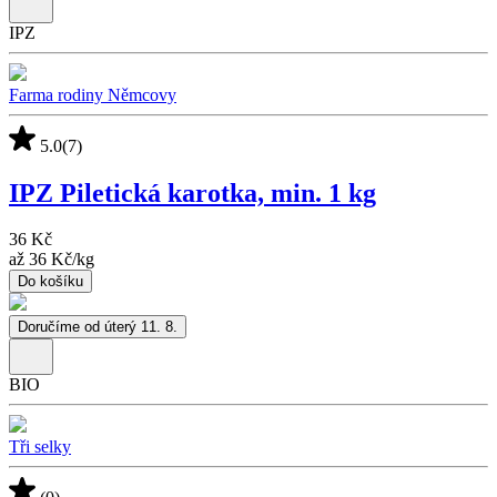
IPZ
Farma rodiny Němcovy
5.0
(7)
IPZ Piletická karotka, min. 1 kg
36 Kč
až
36 Kč
/
kg
Do košíku
Doručíme od úterý 11. 8.
BIO
Tři selky