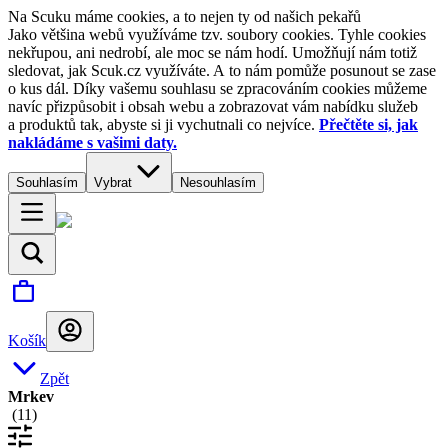
Na Scuku máme cookies, a to nejen ty od našich pekařů
Jako většina webů využíváme tzv. soubory cookies. Tyhle cookies
nekřupou, ani nedrobí, ale moc se nám hodí. Umožňují nám totiž
sledovat, jak Scuk.cz využíváte. A to nám pomůže posunout se zase
o kus dál. Díky vašemu souhlasu se zpracováním cookies můžeme
navíc přizpůsobit i obsah webu a zobrazovat vám nabídku služeb
a produktů tak, abyste si ji vychutnali co nejvíce.
Přečtěte si, jak
nakládáme s vašimi daty.
Souhlasím
Vybrat
Nesouhlasím
Košík
Zpět
Mrkev
(
11
)