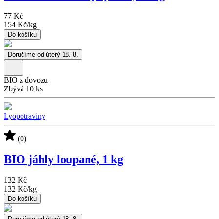
77 Kč
154 Kč
/
kg
Do košíku
Doručíme od úterý 18. 8.
BIO z dovozu
Zbývá 10 ks
Lyopotraviny
(0)
BIO jáhly loupané, 1 kg
132 Kč
132 Kč
/
kg
Do košíku
Doručíme od úterý 18. 8.