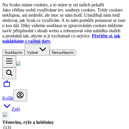
Na Scuku máme cookies, a to nejen ty od našich pekařů
Jako většina webů využíváme tzv. soubory cookies. Tyhle cookies
nekřupou, ani nedrobí, ale moc se nám hodí. Umožňují nám totiž
sledovat, jak Scuk.cz využíváte. A to nám pomůže posunout se zase
o kus dál. Díky vašemu souhlasu se zpracováním cookies můžeme
navíc přizpůsobit i obsah webu a zobrazovat vám nabídku služeb
a produktů tak, abyste si ji vychutnali co nejvíce.
Přečtěte si, jak
nakládáme s vašimi daty.
Souhlasím
Vybrat
Nesouhlasím
Košík
Zpět
Těstoviny, rýže a luštěniny
(
13
)