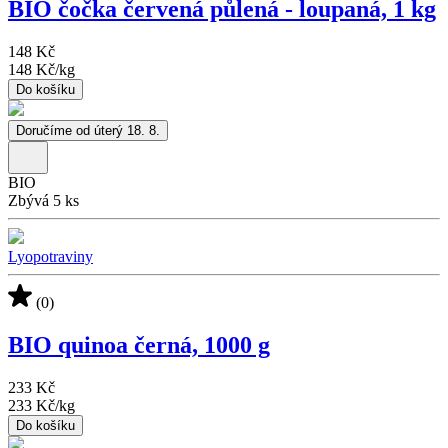
BIO čočka červená půlená - loupaná, 1 kg
148 Kč
148 Kč
/
kg
Do košíku
Doručíme od úterý 18. 8.
BIO
Zbývá 5 ks
Lyopotraviny
(0)
BIO quinoa černá, 1000 g
233 Kč
233 Kč
/
kg
Do košíku