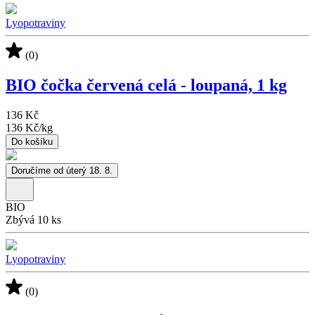
Lyopotraviny
(0)
BIO čočka červená celá - loupaná, 1 kg
136 Kč
136 Kč
/
kg
Do košíku
Doručíme od úterý 18. 8.
BIO
Zbývá 10 ks
Lyopotraviny
(0)