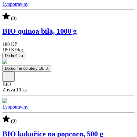
Lyopotraviny
(0)
BIO quinoa bílá, 1000 g
180 Kč
180 Kč
/
kg
Do košíku
Doručíme od úterý 18. 8.
BIO
Zbývá 10 ks
Lyopotraviny
(0)
BIO kukuřice na popcorn, 500 g