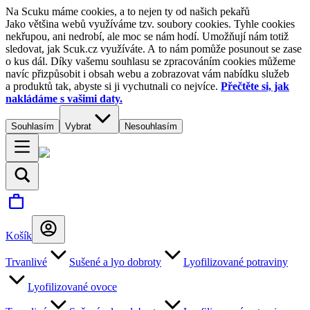
Na Scuku máme cookies, a to nejen ty od našich pekařů
Jako většina webů využíváme tzv. soubory cookies. Tyhle cookies
nekřupou, ani nedrobí, ale moc se nám hodí. Umožňují nám totiž
sledovat, jak Scuk.cz využíváte. A to nám pomůže posunout se zase
o kus dál. Díky vašemu souhlasu se zpracováním cookies můžeme
navíc přizpůsobit i obsah webu a zobrazovat vám nabídku služeb
a produktů tak, abyste si ji vychutnali co nejvíce.
Přečtěte si, jak
nakládáme s vašimi daty.
Souhlasím
Vybrat
Nesouhlasím
Košík
Trvanlivé
Sušené a lyo dobroty
Lyofilizované potraviny
Lyofilizované ovoce