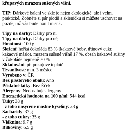
křupavých mrazem sušených višní.
TIP:
Dárkové balení ve skle je nejen ekologické, ale i velmi
praktické. Zobněte si pár plodů a skleničku si můžete uschovat na
později až vás bude honit mlsná.
Tipy na dárky
:
Dárky pro ni
Tipy na dárky
:
Dárky pro něj
Hmotnost
:
100
g
Složení
:
hořká čokoláda 83 % (kakaové boby, třtinový cukr,
kakaové máslo), mrazem sušené višně 17 %, obsah kakaové sušiny
v čokoládě nejméně 70 %
Skladování
:
při pokojové teplotě
Trvanlivost
:
min. 3 měsíce
Vyrobeno v
:
ČR
Bez plastového obalu
:
Ano
Přídatné látky
:
Bez Éček
Alergeny
:
Neobsahuje alergeny
Energetická hodnota na 100 g/ml
:
544
kcal
Tuky
:
38
g
- z toho nasycené mastné kyseliny
:
23
g
Sacharidy
:
37
g
- z toho cukry
:
35
g
Vláknina
:
9,7
g
Bílkoviny
:
6,5
g