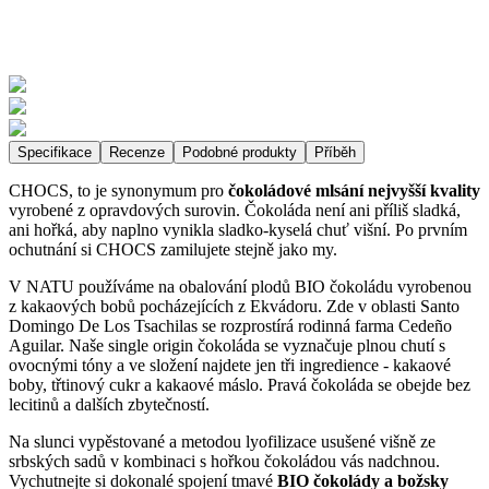
Specifikace
Recenze
Podobné produkty
Příběh
CHOCS, to je synonymum pro
čokoládové mlsání nejvyšší kvality
vyrobené z opravdových surovin. Čokoláda není ani příliš sladká,
ani hořká, aby naplno vynikla sladko-kyselá chuť višní. Po prvním
ochutnání si CHOCS zamilujete stejně jako my.
V NATU používáme na obalování plodů BIO čokoládu vyrobenou
z kakaových bobů pocházejících z Ekvádoru. Zde v oblasti Santo
Domingo De Los Tsachilas se rozprostírá rodinná farma Cedeño
Aguilar. Naše single origin čokoláda se vyznačuje plnou chutí s
ovocnými tóny a ve složení najdete jen tři ingredience - kakaové
boby, třtinový cukr a kakaové máslo. Pravá čokoláda se obejde bez
lecitinů a dalších zbytečností.
Na slunci vypěstované a metodou lyofilizace usušené višně ze
srbských sadů v kombinaci s hořkou čokoládou vás nadchnou.
Vychutnejte si dokonalé spojení tmavé
BIO čokolády a božsky