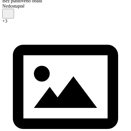
Bez plastového obalu
Nedostupné
+
3