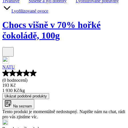
Trvanlivé
Sušené a lyo dobroty
Lyofilizované potraviny
Lyofilizované ovoce
Chocs višně v 70% hořké
čokoládě, 100g
NATU
(0 hodnocení)
193 Kč
1 930 Kč
/
kg
Ukázat podobné produkty
Na seznam
Tento produkt je momentálně nedostupný. Napište nám na chat, rádi
pro vás zjistíme víc.