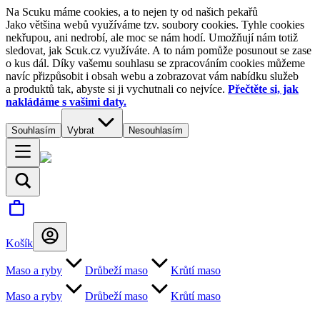
Na Scuku máme cookies, a to nejen ty od našich pekařů
Jako většina webů využíváme tzv. soubory cookies. Tyhle cookies
nekřupou, ani nedrobí, ale moc se nám hodí. Umožňují nám totiž
sledovat, jak Scuk.cz využíváte. A to nám pomůže posunout se zase
o kus dál. Díky vašemu souhlasu se zpracováním cookies můžeme
navíc přizpůsobit i obsah webu a zobrazovat vám nabídku služeb
a produktů tak, abyste si ji vychutnali co nejvíce.
Přečtěte si, jak
nakládáme s vašimi daty.
Souhlasím
Vybrat
Nesouhlasím
Košík
Maso a ryby
Drůbeží maso
Krůtí maso
Maso a ryby
Drůbeží maso
Krůtí maso