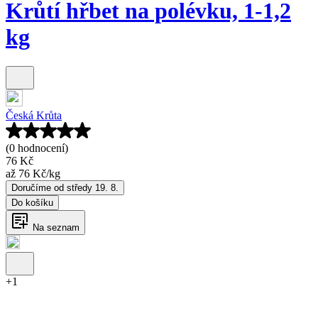
Krůtí hřbet na polévku, 1-1,2
kg
Česká Krůta
(0 hodnocení)
76 Kč
až
76 Kč
/
kg
Doručíme od středy 19. 8.
Do košíku
Na seznam
+
1