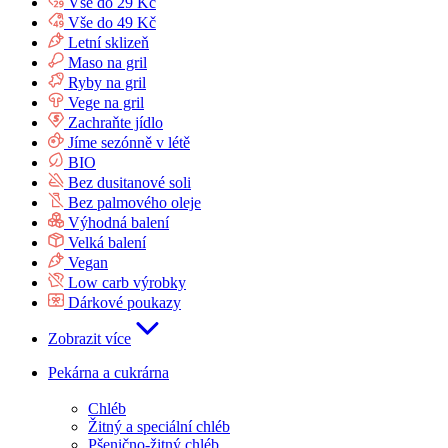
Vše do 29 Kč
Vše do 49 Kč
Letní sklizeň
Maso na gril
Ryby na gril
Vege na gril
Zachraňte jídlo
Jíme sezónně v létě
BIO
Bez dusitanové soli
Bez palmového oleje
Výhodná balení
Velká balení
Vegan
Low carb výrobky
Dárkové poukazy
Zobrazit více
Pekárna a cukrárna
Chléb
Žitný a speciální chléb
Pšenično-žitný chléb