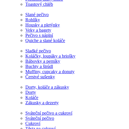
Toastový chléb
Slané pečivo
Rohlíky
Housky a pletýnky
Veky a bagety
Pečivo s náplní
Quiche a slané koláče
Sladké pečivo
Koláčky, loupáky a briošky
Bábovky a perníky
Buchty a štrúdl
Muffiny, cupcaky a donuty
Čerstvé sušenky
Dorty, koláče a zákusky
Dorty
Koláče
Zákusky a dezerty
Sváteční pečivo a cukroví
Sváteční pečivo
Cukroví
Těsta na cukroví