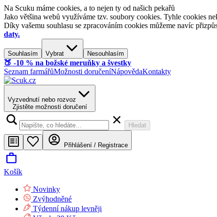
Na Scuku máme cookies, a to nejen ty od našich pekařů
Jako většina webů využíváme tzv. soubory cookies. Tyhle cookies nek
Díky vašemu souhlasu se zpracováním cookies můžeme navíc přizpůsobi
daty.
Souhlasím
Vybrat
Nesouhlasím
🍑​ -10 % na božské meruňky a švestky
Seznam farmářů
Možnosti doručení
Nápověda
Kontakty
Vyzvednutí nebo rozvoz
Zjistěte možnosti doručení
Hledat
Přihlášení / Registrace
Košík
Novinky
Zvýhodněné
Týdenní nákup levněji