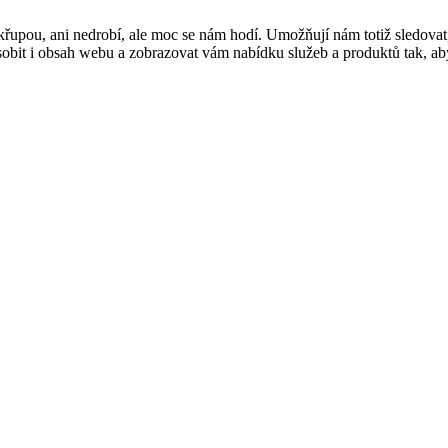
řupou, ani nedrobí, ale moc se nám hodí. Umožňují nám totiž sledovat
t i obsah webu a zobrazovat vám nabídku služeb a produktů tak, abyst