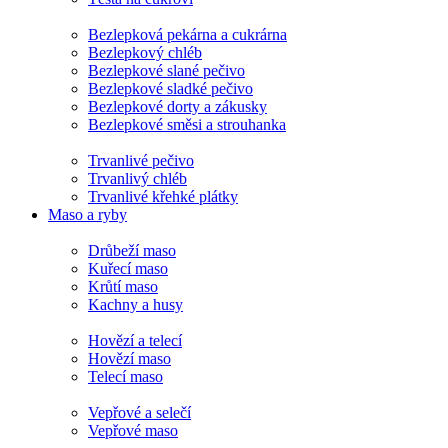
Bezlepková pekárna a cukrárna
Bezlepkový chléb
Bezlepkové slané pečivo
Bezlepkové sladké pečivo
Bezlepkové dorty a zákusky
Bezlepkové směsi a strouhanka
Trvanlivé pečivo
Trvanlivý chléb
Trvanlivé křehké plátky
Maso a ryby
Drůbeží maso
Kuřecí maso
Krůtí maso
Kachny a husy
Hovězí a telecí
Hovězí maso
Telecí maso
Vepřové a selečí
Vepřové maso