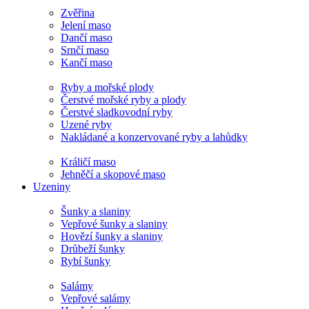
Zvěřina
Jelení maso
Dančí maso
Srnčí maso
Kančí maso
Ryby a mořské plody
Čerstvé mořské ryby a plody
Čerstvé sladkovodní ryby
Uzené ryby
Nakládané a konzervované ryby a lahůdky
Králičí maso
Jehněčí a skopové maso
Uzeniny
Šunky a slaniny
Vepřové šunky a slaniny
Hovězí šunky a slaniny
Drůbeží šunky
Rybí šunky
Salámy
Vepřové salámy