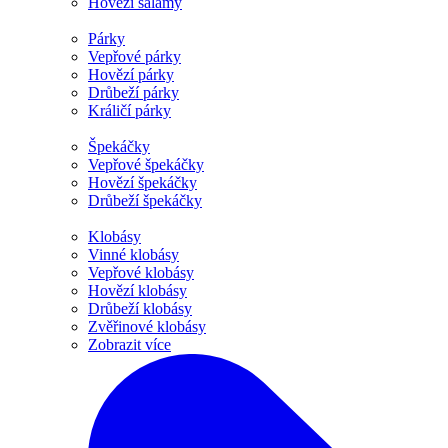
Hovězí salámy
Párky
Vepřové párky
Hovězí párky
Drůbeží párky
Králičí párky
Špekáčky
Vepřové špekáčky
Hovězí špekáčky
Drůbeží špekáčky
Klobásy
Vinné klobásy
Vepřové klobásy
Hovězí klobásy
Drůbeží klobásy
Zvěřinové klobásy
Zobrazit více