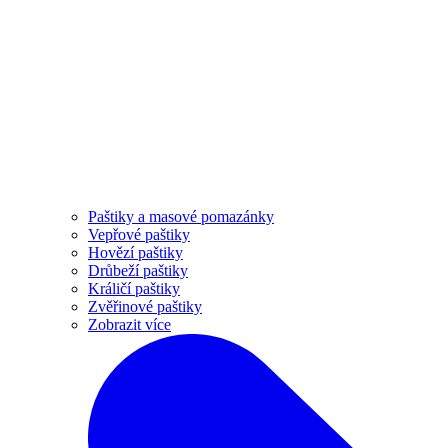
Paštiky a masové pomazánky
Vepřové paštiky
Hovězí paštiky
Drůbeží paštiky
Králičí paštiky
Zvěřinové paštiky
Zobrazit více