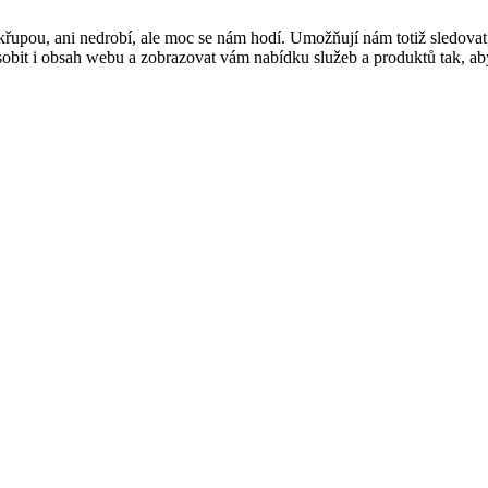
řupou, ani nedrobí, ale moc se nám hodí. Umožňují nám totiž sledovat
t i obsah webu a zobrazovat vám nabídku služeb a produktů tak, abyst