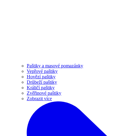
Paštiky a masové pomazánky
Vepřové paštiky
Hovězí paštiky
Drůbeží paštiky
Králičí paštiky
Zvěřinové paštiky
Zobrazit více