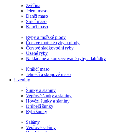
Zvěřina
Jelení maso
Dančí maso
Srnčí maso
Kančí maso
Ryby a mořské plody
Čerstvé mořské ryby a plody
Čerstvé sladkovodní ryby
Uzené ryby
Nakládané a konzervované ryby a lahůdky
Králičí maso
Jehněčí a skopové maso
Uzeniny
Šunky a slaniny
Vepřové šunky a slaniny
Hovězí šunky a slaniny
Drůbeží šunky
Rybí šunky
Salámy
Vepřové salámy