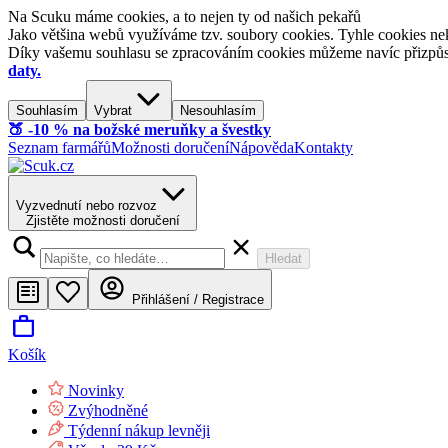
Na Scuku máme cookies, a to nejen ty od našich pekařů
Jako většina webů využíváme tzv. soubory cookies. Tyhle cookies nek
Díky vašemu souhlasu se zpracováním cookies můžeme navíc přizpůsobi
daty.
Souhlasím
Vybrat
Nesouhlasím
🍑​ -10 % na božské meruňky a švestky
Seznam farmářů
Možnosti doručení
Nápověda
Kontakty
Vyzvednutí nebo rozvoz
Zjistěte možnosti doručení
Hledat
Přihlášení / Registrace
Košík
Novinky
Zvýhodněné
Týdenní nákup levněji