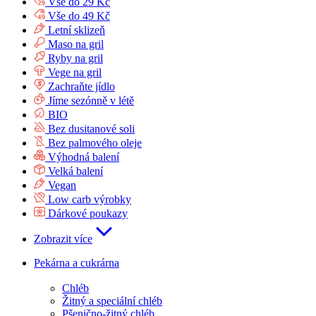
Vše do 29 Kč
Vše do 49 Kč
Letní sklizeň
Maso na gril
Ryby na gril
Vege na gril
Zachraňte jídlo
Jíme sezónně v létě
BIO
Bez dusitanové soli
Bez palmového oleje
Výhodná balení
Velká balení
Vegan
Low carb výrobky
Dárkové poukazy
Zobrazit více
Pekárna a cukrárna
Chléb
Žitný a speciální chléb
Pšenično-žitný chléb