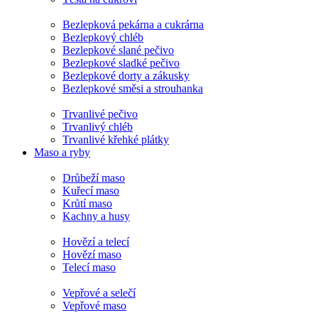
Bezlepková pekárna a cukrárna
Bezlepkový chléb
Bezlepkové slané pečivo
Bezlepkové sladké pečivo
Bezlepkové dorty a zákusky
Bezlepkové směsi a strouhanka
Trvanlivé pečivo
Trvanlivý chléb
Trvanlivé křehké plátky
Maso a ryby
Drůbeží maso
Kuřecí maso
Krůtí maso
Kachny a husy
Hovězí a telecí
Hovězí maso
Telecí maso
Vepřové a selečí
Vepřové maso