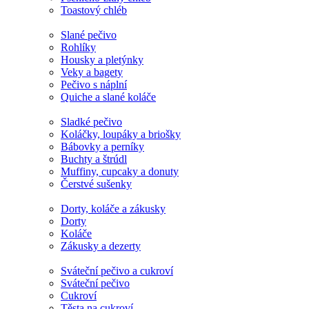
Toastový chléb
Slané pečivo
Rohlíky
Housky a pletýnky
Veky a bagety
Pečivo s náplní
Quiche a slané koláče
Sladké pečivo
Koláčky, loupáky a briošky
Bábovky a perníky
Buchty a štrúdl
Muffiny, cupcaky a donuty
Čerstvé sušenky
Dorty, koláče a zákusky
Dorty
Koláče
Zákusky a dezerty
Sváteční pečivo a cukroví
Sváteční pečivo
Cukroví
Těsta na cukroví