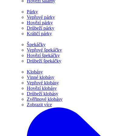
Hovězí salámy
Párky
Vepřové párky
Hovězí párky
Drůbeží párky
Králičí párky
Špekáčky
Vepřové špekáčky
Hovězí špekáčky
Drůbeží špekáčky
Klobásy
Vinné klobásy
Vepřové klobásy
Hovězí klobásy
Drůbeží klobásy
Zvěřinové klobásy
Zobrazit více