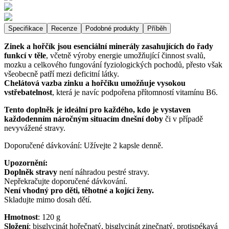
Specifikace
Recenze
Podobné produkty
Příběh
Zinek a hořčík jsou esenciální minerály zasahujících do řady
funkcí v těle
, včetně výroby energie umožňující činnost svalů,
mozku a celkového fungování fyziologických pochodů, přesto však
všeobecně patří mezi deficitní látky.
Chelátová vazba zinku a hořčíku umožňuje vysokou
vstřebatelnost
, která je navíc podpořena přítomností vitamínu B6.
Tento doplněk je ideální pro každého, kdo je vystaven
každodenním náročným situacím dnešní doby
či v případě
nevyvážené stravy.
Doporučené dávkování: Užívejte 2 kapsle denně.
Upozornění:
Doplněk stravy
není náhradou pestré stravy.
Nepřekračujte doporučené dávkování.
Není vhodný pro děti, těhotné a kojící ženy.
Skladujte mimo dosah dětí.
Hmotnost
:
120
g
Složení
:
bisglycinát hořečnatý, bisglycinát zinečnatý, protispékavá