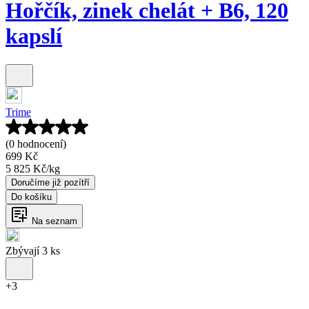
Hořčík, zinek chelát + B6, 120
kapslí
Trime
(0 hodnocení)
699 Kč
5 825 Kč
/
kg
Doručíme již pozítří
Do košíku
Na seznam
Zbývají 3 ks
+
3