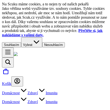
Na Scuku máme cookies, a to nejen ty od našich pekařů
Jako většina webů využíváme tzv. soubory cookies. Tyhle cookies
nekřupou, ani nedrobí, ale moc se nám hodí. Umožňují nám totiž
sledovat, jak Scuk.cz využíváte. A to nám pomůže posunout se zase
o kus dál. Díky vašemu souhlasu se zpracováním cookies můžeme
navíc přizpůsobit i obsah webu a zobrazovat vám nabídku služeb
a produktů tak, abyste si ji vychutnali co nejvíce.
Přečtěte si, jak
nakládáme s vašimi daty.
Souhlasím
Vybrat
Nesouhlasím
Košík
Domácnost
Zdraví
Imunita
Domácnost
Zdraví
Imunita