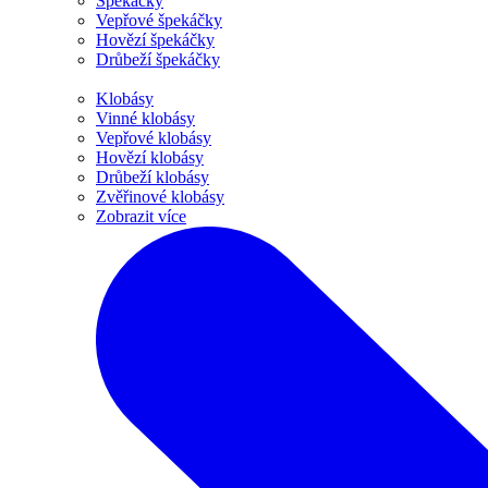
Špekáčky
Vepřové špekáčky
Hovězí špekáčky
Drůbeží špekáčky
Klobásy
Vinné klobásy
Vepřové klobásy
Hovězí klobásy
Drůbeží klobásy
Zvěřinové klobásy
Zobrazit více