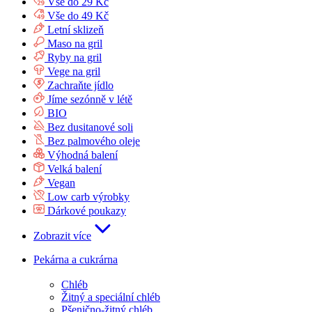
Vše do 29 Kč
Vše do 49 Kč
Letní sklizeň
Maso na gril
Ryby na gril
Vege na gril
Zachraňte jídlo
Jíme sezónně v létě
BIO
Bez dusitanové soli
Bez palmového oleje
Výhodná balení
Velká balení
Vegan
Low carb výrobky
Dárkové poukazy
Zobrazit více
Pekárna a cukrárna
Chléb
Žitný a speciální chléb
Pšenično-žitný chléb