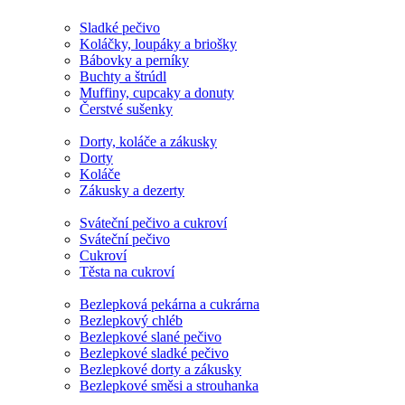
Sladké pečivo
Koláčky, loupáky a briošky
Bábovky a perníky
Buchty a štrúdl
Muffiny, cupcaky a donuty
Čerstvé sušenky
Dorty, koláče a zákusky
Dorty
Koláče
Zákusky a dezerty
Sváteční pečivo a cukroví
Sváteční pečivo
Cukroví
Těsta na cukroví
Bezlepková pekárna a cukrárna
Bezlepkový chléb
Bezlepkové slané pečivo
Bezlepkové sladké pečivo
Bezlepkové dorty a zákusky
Bezlepkové směsi a strouhanka