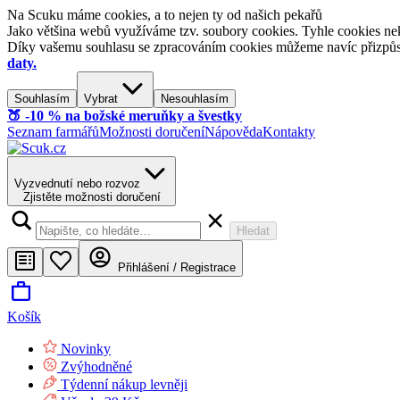
Na Scuku máme cookies, a to nejen ty od našich pekařů
Jako většina webů využíváme tzv. soubory cookies. Tyhle cookies nek
Díky vašemu souhlasu se zpracováním cookies můžeme navíc přizpůsobi
daty.
Souhlasím
Vybrat
Nesouhlasím
🍑​ -10 % na božské meruňky a švestky
Seznam farmářů
Možnosti doručení
Nápověda
Kontakty
Vyzvednutí nebo rozvoz
Zjistěte možnosti doručení
Hledat
Přihlášení / Registrace
Košík
Novinky
Zvýhodněné
Týdenní nákup levněji