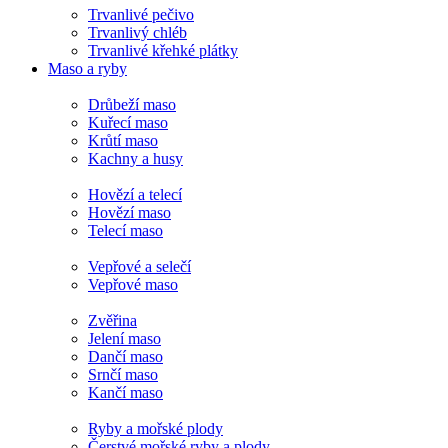
Trvanlivé pečivo
Trvanlivý chléb
Trvanlivé křehké plátky
Maso a ryby
Drůbeží maso
Kuřecí maso
Krůtí maso
Kachny a husy
Hovězí a telecí
Hovězí maso
Telecí maso
Vepřové a selečí
Vepřové maso
Zvěřina
Jelení maso
Dančí maso
Srnčí maso
Kančí maso
Ryby a mořské plody
Čerstvé mořské ryby a plody