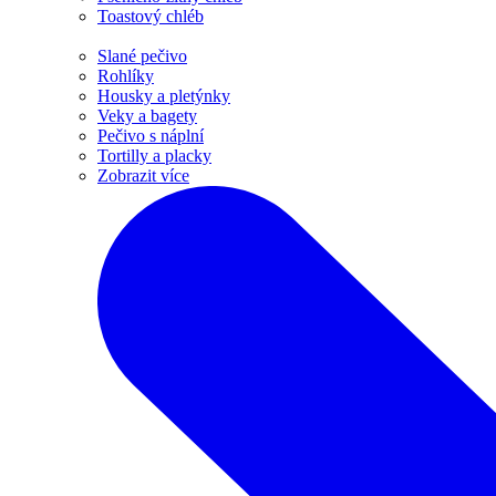
Toastový chléb
Slané pečivo
Rohlíky
Housky a pletýnky
Veky a bagety
Pečivo s náplní
Tortilly a placky
Zobrazit více