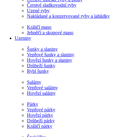
Čerstvé sladkovodní ryby
Uzené ryby
Nakládané a konzervované ryby a lahůdky
Králičí maso
Jehněčí a skopové maso
Uzeniny
Šunky a slaniny
Vepřové šunky a slaniny
Hovězí šunky a slaniny
Drůbeží šunky
Rybí šunky
Salámy
Vepřové salámy
Hovězí salámy
Párky
Vepřové párky
Hovězí párky
Drůbeží párky
Králičí párky