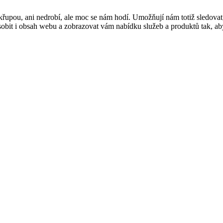
řupou, ani nedrobí, ale moc se nám hodí. Umožňují nám totiž sledovat
t i obsah webu a zobrazovat vám nabídku služeb a produktů tak, abyst