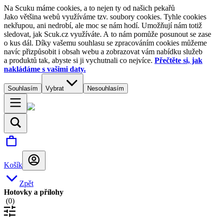
Na Scuku máme cookies, a to nejen ty od našich pekařů
Jako většina webů využíváme tzv. soubory cookies. Tyhle cookies
nekřupou, ani nedrobí, ale moc se nám hodí. Umožňují nám totiž
sledovat, jak Scuk.cz využíváte. A to nám pomůže posunout se zase
o kus dál. Díky vašemu souhlasu se zpracováním cookies můžeme
navíc přizpůsobit i obsah webu a zobrazovat vám nabídku služeb
a produktů tak, abyste si ji vychutnali co nejvíce.
Přečtěte si, jak
nakládáme s vašimi daty.
Souhlasím
Vybrat
Nesouhlasím
Košík
Zpět
Hotovky a přílohy
(
0
)