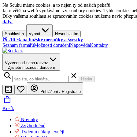
Na Scuku máme cookies, a to nejen ty od našich pekařů
Jako většina webů využíváme tzv. soubory cookies. Tyhle cookies nek
Díky vašemu souhlasu se zpracováním cookies můžeme navíc přizpůsobi
daty.
Souhlasím
Vybrat
Nesouhlasím
🍑​ -10 % na božské meruňky a švestky
Seznam farmářů
Možnosti doručení
Nápověda
Kontakty
Vyzvednutí nebo rozvoz
Zjistěte možnosti doručení
Hledat
Přihlášení / Registrace
Košík
Novinky
Zvýhodněné
Týdenní nákup levněji