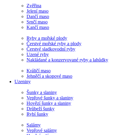
Zvěřina
Jelení maso
Dančí maso
Srnčí maso
Kančí maso
Ryby a mořské plody
Čerstvé mořské ryby a plody
Čerstvé sladkovodní ryby
Uzené ryby
Nakládané a konzervované ryby a lahůdky
Králičí maso
Jehněčí a skopové maso
Uzeniny
Šunky a slaniny
Vepřové šunky a slaniny
Hovězí šunky a slaniny
Drůbeží šunky
Rybí šunky
Salámy
Vepřové salámy