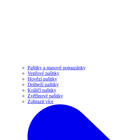
Paštiky a masové pomazánky
Vepřové paštiky
Hovězí paštiky
Drůbeží paštiky
Králičí paštiky
Zvěřinové paštiky
Zobrazit více