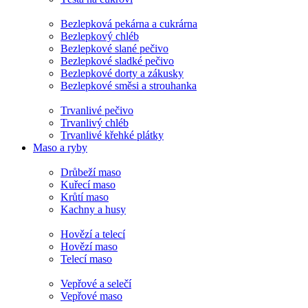
Bezlepková pekárna a cukrárna
Bezlepkový chléb
Bezlepkové slané pečivo
Bezlepkové sladké pečivo
Bezlepkové dorty a zákusky
Bezlepkové směsi a strouhanka
Trvanlivé pečivo
Trvanlivý chléb
Trvanlivé křehké plátky
Maso a ryby
Drůbeží maso
Kuřecí maso
Krůtí maso
Kachny a husy
Hovězí a telecí
Hovězí maso
Telecí maso
Vepřové a selečí
Vepřové maso