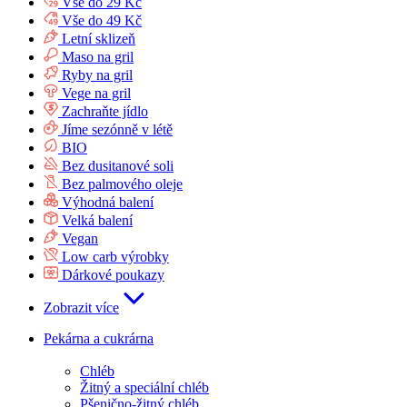
Vše do 29 Kč
Vše do 49 Kč
Letní sklizeň
Maso na gril
Ryby na gril
Vege na gril
Zachraňte jídlo
Jíme sezónně v létě
BIO
Bez dusitanové soli
Bez palmového oleje
Výhodná balení
Velká balení
Vegan
Low carb výrobky
Dárkové poukazy
Zobrazit více
Pekárna a cukrárna
Chléb
Žitný a speciální chléb
Pšenično-žitný chléb