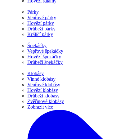
Hovězí salámy
Párky
Vepřové párky
Hovězí párky
Drůbeží párky
Králičí párky
Špekáčky
Vepřové špekáčky
Hovězí špekáčky
Drůbeží špekáčky
Klobásy
Vinné klobásy
Vepřové klobásy
Hovězí klobásy
Drůbeží klobásy
Zvěřinové klobásy
Zobrazit více