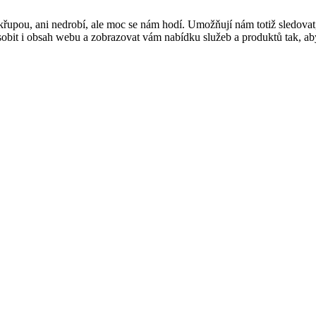
řupou, ani nedrobí, ale moc se nám hodí. Umožňují nám totiž sledovat
t i obsah webu a zobrazovat vám nabídku služeb a produktů tak, abyst