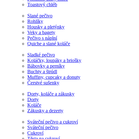
Toastový chléb
Slané pečivo
Rohlíky
Housky a pletýnky
Veky a bagety
Pečivo s náplní
Quiche a slané koláče
Sladké pečivo
Koláčky, loupáky a briošky
Bábovky a perníky
Buchty a štrúdl
Muffiny, cupcaky a donuty
Čerstvé sušenky
Dorty, koláče a zákusky
Dorty
Koláče
Zákusky a dezerty
Sváteční pečivo a cukroví
Sváteční pečivo
Cukroví
Těsta na cukroví