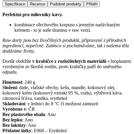
Specifikace
Recenze
Podobné produkty
Příběh
Perfektní pro milovníky kávy.
kombinace ořechového korpusu s jemným nadýchaným
krémem - to je naše tiramisu v raw verzi.
Raw dorty jsou bez živočišných produktů, připravené z přírodních
ingrediencí, nepečené. Zatímco si pochutnáváme, tak i našemu tělu
dodáváme živiny.
Dortík obdržíte
v krabičce z rozložitelných materiálů
s bioplastem
vyrobeným ze škrobů rostlin, proto krabičky patří do směsného
odpadu.
Hmotnost
:
240
g
Složení
:
datle, vlašské ořechy, kešu, mandle, kokosový olej,
kokosový krém (kokosový extrakt 95 %, voda), výběrová káva,
citronová šťáva, vanilka, erythritol
Skladování
:
v lednici do 8 °C či možnost zamrazit
Vyrobeno v
:
ČR
Bez plastového obalu
:
Ano
Bez lepku
:
Ano
Bez laktózy
:
Ano
Přídatné látky
:
E968 – Erythritol