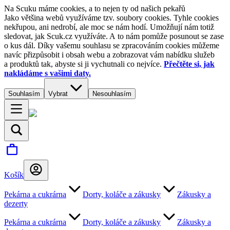
Na Scuku máme cookies, a to nejen ty od našich pekařů
Jako většina webů využíváme tzv. soubory cookies. Tyhle cookies
nekřupou, ani nedrobí, ale moc se nám hodí. Umožňují nám totiž
sledovat, jak Scuk.cz využíváte. A to nám pomůže posunout se zase
o kus dál. Díky vašemu souhlasu se zpracováním cookies můžeme
navíc přizpůsobit i obsah webu a zobrazovat vám nabídku služeb
a produktů tak, abyste si ji vychutnali co nejvíce.
Přečtěte si, jak
nakládáme s vašimi daty.
Souhlasím
Vybrat
Nesouhlasím
Košík
Pekárna a cukrárna
Dorty, koláče a zákusky
Zákusky a
dezerty
Pekárna a cukrárna
Dorty, koláče a zákusky
Zákusky a