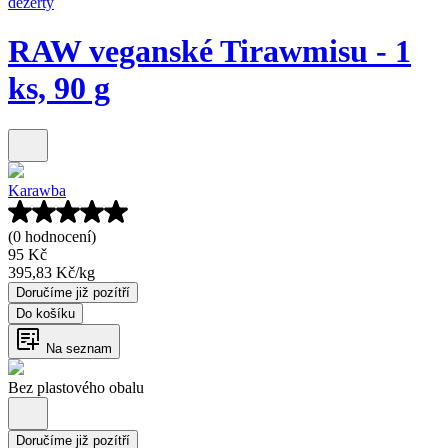
dezerty
RAW veganské Tirawmisu - 1
ks, 90 g
Karawba
(0 hodnocení)
95 Kč
395,83 Kč
/
kg
Doručíme již pozítří
Do košíku
Na seznam
Bez plastového obalu
Doručíme již pozítří