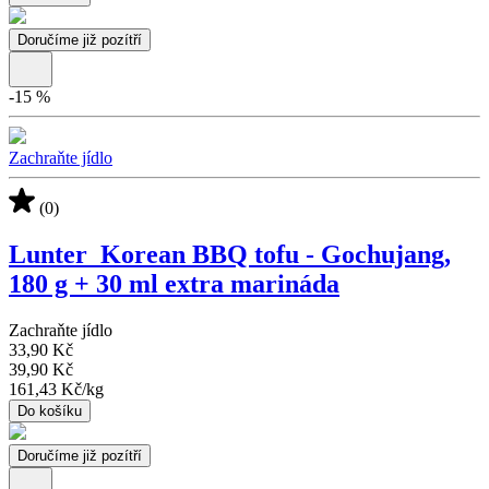
Doručíme již pozítří
-
15
%
Zachraňte jídlo
(0)
Lunter_Korean BBQ tofu - Gochujang,
180 g + 30 ml extra marináda
Zachraňte jídlo
33,90 Kč
39,90 Kč
161,43 Kč
/
kg
Do košíku
Doručíme již pozítří