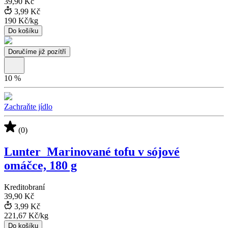
39,90 Kč
3,99 Kč
190 Kč
/
kg
Do košíku
Doručíme již pozítří
10
%
Zachraňte jídlo
(0)
Lunter_Marinované tofu v sójové
omáčce, 180 g
Kreditobraní
39,90 Kč
3,99 Kč
221,67 Kč
/
kg
Do košíku