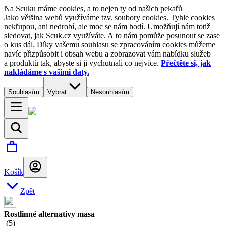
Na Scuku máme cookies, a to nejen ty od našich pekařů
Jako většina webů využíváme tzv. soubory cookies. Tyhle cookies
nekřupou, ani nedrobí, ale moc se nám hodí. Umožňují nám totiž
sledovat, jak Scuk.cz využíváte. A to nám pomůže posunout se zase
o kus dál. Díky vašemu souhlasu se zpracováním cookies můžeme
navíc přizpůsobit i obsah webu a zobrazovat vám nabídku služeb
a produktů tak, abyste si ji vychutnali co nejvíce.
Přečtěte si, jak
nakládáme s vašimi daty.
Souhlasím
Vybrat
Nesouhlasím
Košík
Zpět
Rostlinné alternativy masa
(
5
)