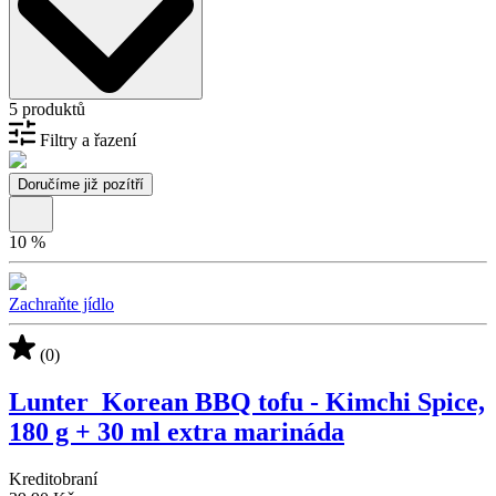
5 produktů
Filtry a řazení
Doručíme již pozítří
10
%
Zachraňte jídlo
(0)
Lunter_Korean BBQ tofu - Kimchi Spice,
180 g + 30 ml extra marináda
Kreditobraní