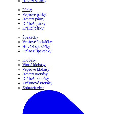
Hovězí salámy
Párky
Vepřové párky
Hovězí párky
Drůbeží párky
Králičí párky
Špekáčky
Vepřové špekáčky
Hovězí špekáčky
Drůbeží špekáčky
Klobásy
Vinné klobásy
Vepřové klobásy
Hovězí klobásy
Drůbeží klobásy
Zvěřinové klobásy
Zobrazit více