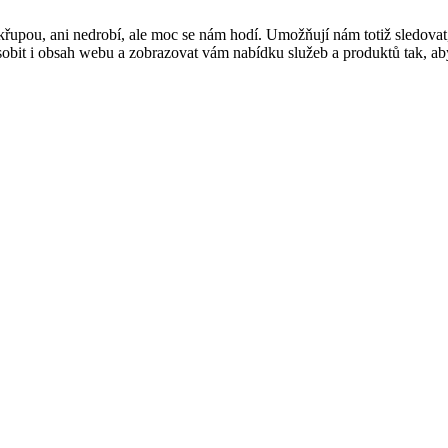
řupou, ani nedrobí, ale moc se nám hodí. Umožňují nám totiž sledovat
t i obsah webu a zobrazovat vám nabídku služeb a produktů tak, abyst