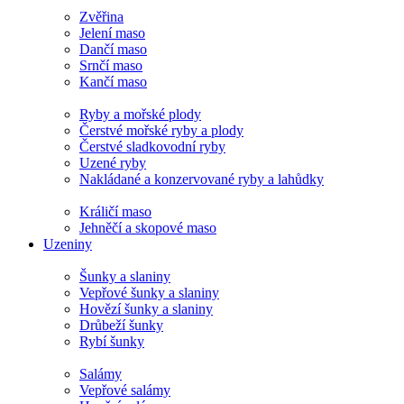
Zvěřina
Jelení maso
Dančí maso
Srnčí maso
Kančí maso
Ryby a mořské plody
Čerstvé mořské ryby a plody
Čerstvé sladkovodní ryby
Uzené ryby
Nakládané a konzervované ryby a lahůdky
Králičí maso
Jehněčí a skopové maso
Uzeniny
Šunky a slaniny
Vepřové šunky a slaniny
Hovězí šunky a slaniny
Drůbeží šunky
Rybí šunky
Salámy
Vepřové salámy