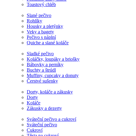
Toastový chléb
Slané pečivo
Rohlíky
Housky a pletýnky
Veky a bagety
Pečivo s náplní
Quiche a slané koláče
Sladké pečivo
Koláčky, loupáky a briošky
Bábovky a perníky
Buchty a štrúdl
Muffiny, cupcaky a donuty
Čerstvé sušenky
Dorty, koláče a zákusky
Dorty
Koláče
Zákusky a dezerty
Sváteční pečivo a cukroví
Sváteční pečivo
Cukroví
Těsta na cukroví