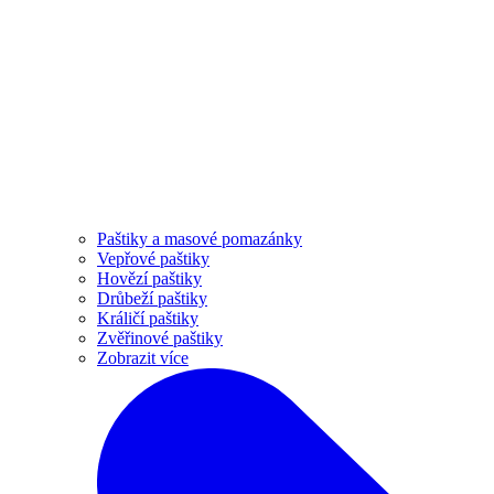
Paštiky a masové pomazánky
Vepřové paštiky
Hovězí paštiky
Drůbeží paštiky
Králičí paštiky
Zvěřinové paštiky
Zobrazit více