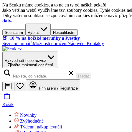
Na Scuku máme cookies, a to nejen ty od našich pekařů
Jako většina webů využíváme tzv. soubory cookies. Tyhle cookies nek
Díky vašemu souhlasu se zpracováním cookies můžeme navíc přizpůsobi
daty.
Souhlasím
Vybrat
Nesouhlasím
🍑​ -10 % na božské meruňky a švestky
Seznam farmářů
Možnosti doručení
Nápověda
Kontakty
Vyzvednutí nebo rozvoz
Zjistěte možnosti doručení
Hledat
Přihlášení / Registrace
Košík
Novinky
Zvýhodněné
Týdenní nákup levněji