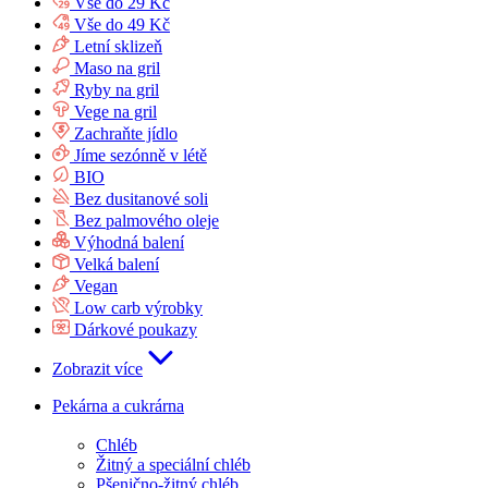
Vše do 29 Kč
Vše do 49 Kč
Letní sklizeň
Maso na gril
Ryby na gril
Vege na gril
Zachraňte jídlo
Jíme sezónně v létě
BIO
Bez dusitanové soli
Bez palmového oleje
Výhodná balení
Velká balení
Vegan
Low carb výrobky
Dárkové poukazy
Zobrazit více
Pekárna a cukrárna
Chléb
Žitný a speciální chléb
Pšenično-žitný chléb