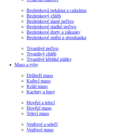
Bezlepková pekárna a cukrárna
Bezlepkový chléb
Bezlepkové slané pečivo
Bezlepkové sladké pečivo
Bezlepkové dorty a zákusky
Bezlepkové směsi a strouhanka
Trvanlivé pečivo
Trvanlivý chléb
Trvanlivé křehké plátky
Maso a ryby
Drůbeží maso
Kuřecí maso
Krůtí maso
Kachny a husy
Hovězí a telecí
Hovězí maso
Telecí maso
Vepřové a selečí
Vepřové maso