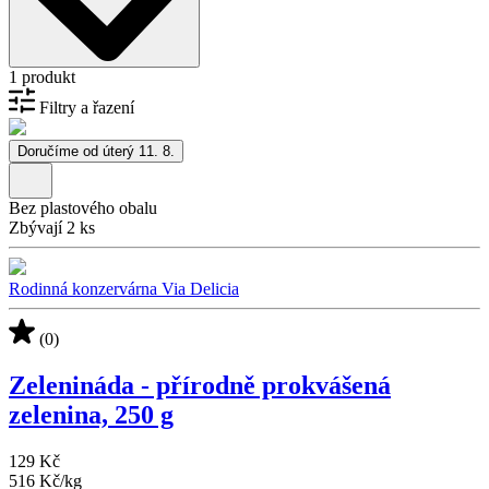
1 produkt
Filtry a řazení
Doručíme od úterý 11. 8.
Bez plastového obalu
Zbývají 2 ks
Rodinná konzervárna Via Delicia
(0)
Zelenináda - přírodně prokvášená
zelenina, 250 g
129 Kč
516 Kč
/
kg