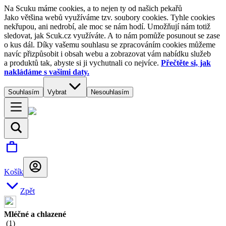
Na Scuku máme cookies, a to nejen ty od našich pekařů
Jako většina webů využíváme tzv. soubory cookies. Tyhle cookies
nekřupou, ani nedrobí, ale moc se nám hodí. Umožňují nám totiž
sledovat, jak Scuk.cz využíváte. A to nám pomůže posunout se zase
o kus dál. Díky vašemu souhlasu se zpracováním cookies můžeme
navíc přizpůsobit i obsah webu a zobrazovat vám nabídku služeb
a produktů tak, abyste si ji vychutnali co nejvíce.
Přečtěte si, jak
nakládáme s vašimi daty.
Souhlasím
Vybrat
Nesouhlasím
Košík
Zpět
Mléčné a chlazené
(
1
)