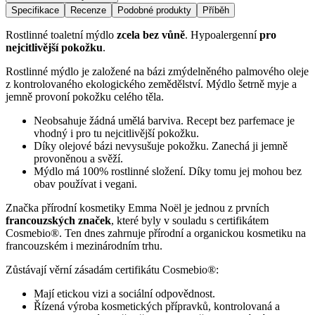
Specifikace
Recenze
Podobné produkty
Příběh
Rostlinné toaletní mýdlo
zcela bez vůně
. Hypoalergenní
pro
nejcitlivější pokožku
.
Rostlinné mýdlo je založené na bázi zmýdelněného palmového oleje
z kontrolovaného ekologického zemědělství. Mýdlo šetrně myje a
jemně provoní pokožku celého těla.
Neobsahuje žádná umělá barviva. Recept bez parfemace je
vhodný i pro tu nejcitlivější pokožku.
Díky olejové bázi nevysušuje pokožku. Zanechá ji jemně
provoněnou a svěží.
Mýdlo má 100% rostlinné složení. Díky tomu jej mohou bez
obav používat i vegani.
Značka přírodní kosmetiky Emma Noël je jednou z prvních
francouzských značek
, které byly v souladu s certifikátem
Cosmebio®. Ten dnes zahrnuje přírodní a organickou kosmetiku na
francouzském i mezinárodním trhu.
Zůstávají věrní zásadám certifikátu Cosmebio®:
Mají etickou vizi a sociální odpovědnost.
Řízená výroba kosmetických přípravků, kontrolovaná a