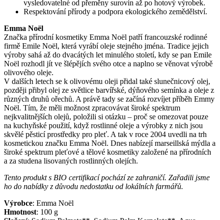
vysledovatelné od přeměny surovin až po hotový výrobek.
Respektování přírody a podpora ekologického zemědělství.
Emma Noël
Značka přírodní kosmetiky Emma Noël patří francouzské rodinné
firmě Emile Noël, která vyrábí oleje stejného jména. Tradice jejich
výroby sahá až do dvacátých let minulého století, kdy se pan Emile
Noël rozhodl jít ve šlépějích svého otce a naplno se věnovat výrobě
olivového oleje.
V dalších letech se k olivovému oleji přidal také slunečnicový olej,
později přibyl olej ze světlice barvířské, dýňového semínka a oleje z
různých druhů ořechů. A právě tady se začíná rozvíjet příběh Emmy
Noël. Tím, že měli možnost zpracovávat široké spektrum
nejkvalitnějších olejů, položili si otázku – proč se omezovat pouze
na kuchyňské použití, když rostlinné oleje a výrobky z nich jsou
skvělé pěsticí prostředky pro pleť. A tak v roce 2004 uvedli na trh
kosmetickou značku Emma Noël. Dnes nabízejí marseillská mýdla a
široké spektrum pleťové a tělové kosmetiky založené na přírodních
a za studena lisovaných rostlinných olejích.
Tento produkt s BIO certifikací pochází ze zahraničí. Zařadili jsme
ho do nabídky z důvodu nedostatku od lokálních farmářů.
Výrobce
:
Emma Noël
Hmotnost
:
100
g