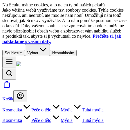
Na Scuku máme cookies, a to nejen ty od našich pekařů
Jako většina webů využíváme tzv. soubory cookies. Tyhle cookies
nekřupou, ani nedrobí, ale moc se nám hodí. Umožňují nám totiž
sledovat, jak Scuk.cz využíváte. A to nám pomůže posunout se zase
o kus dál. Díky vašemu souhlasu se zpracováním cookies můžeme
navíc přizpůsobit i obsah webu a zobrazovat vám nabídku služeb
a produktů tak, abyste si ji vychutnali co nejvíce.
Přečtěte si, jak
nakládáme s vašimi daty.
Souhlasím
Vybrat
Nesouhlasím
Košík
Kosmetika
Péče o tělo
Mýdla
Tuhá mýdla
Kosmetika
Péče o tělo
Mýdla
Tuhá mýdla