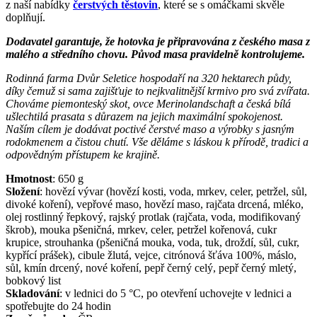
z naší nabídky
čerstvých těstovin
, které se s omáčkami skvěle
doplňují.
Dodavatel garantuje, že hotovka je připravována z českého masa z
malého a středního chovu. Původ masa pravidelně kontrolujeme.
Rodinná farma Dvůr Seletice hospodaří na 320 hektarech půdy,
díky čemuž si sama zajišťuje to nejkvalitnější krmivo pro svá zvířata.
Chováme piemonteský skot, ovce Merinolandschaft a česká bílá
ušlechtilá prasata s důrazem na jejich maximální spokojenost.
Naším cílem je dodávat poctivé čerstvé maso a výrobky s jasným
rodokmenem a čistou chutí. Vše děláme s láskou k přírodě, tradici a
odpovědným přístupem ke krajině.
Hmotnost
:
650
g
Složení
:
hovězí vývar (hovězí kosti, voda, mrkev, celer, petržel, sůl,
divoké koření), vepřové maso, hovězí maso, rajčata drcená, mléko,
olej rostlinný řepkový, rajský protlak (rajčata, voda, modifikovaný
škrob), mouka pšeničná, mrkev, celer, petržel kořenová, cukr
krupice, strouhanka (pšeničná mouka, voda, tuk, droždí, sůl, cukr,
kypřící prášek), cibule žlutá, vejce, citrónová šťáva 100%, máslo,
sůl, kmín drcený, nové koření, pepř černý celý, pepř černý mletý,
bobkový list
Skladování
:
v lednici do 5 °C, po otevření uchovejte v lednici a
spotřebujte do 24 hodin