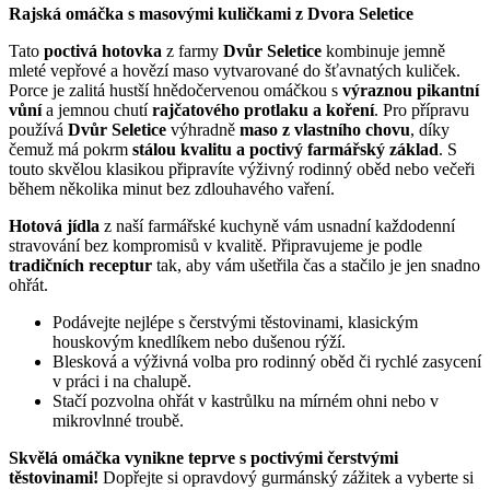
Rajská omáčka s masovými kuličkami z Dvora Seletice
Tato
poctivá hotovka
z farmy
Dvůr Seletice
kombinuje jemně
mleté vepřové a hovězí maso vytvarované do šťavnatých kuliček.
Porce je zalitá hustší hnědočervenou omáčkou s
výraznou pikantní
vůní
a jemnou chutí
rajčatového protlaku a koření
. Pro přípravu
používá
Dvůr Seletice
výhradně
maso z vlastního chovu
, díky
čemuž má pokrm
stálou kvalitu a poctivý farmářský základ
. S
touto skvělou klasikou připravíte výživný rodinný oběd nebo večeři
během několika minut bez zdlouhavého vaření.
Hotová jídla
z naší farmářské kuchyně vám usnadní každodenní
stravování bez kompromisů v kvalitě. Připravujeme je podle
tradičních receptur
tak, aby vám ušetřila čas a stačilo je jen snadno
ohřát.
Podávejte nejlépe s čerstvými těstovinami, klasickým
houskovým knedlíkem nebo dušenou rýží.
Blesková a výživná volba pro rodinný oběd či rychlé zasycení
v práci i na chalupě.
Stačí pozvolna ohřát v kastrůlku na mírném ohni nebo v
mikrovlnné troubě.
Skvělá omáčka vynikne teprve s poctivými čerstvými
těstovinami!
Dopřejte si opravdový gurmánský zážitek a vyberte si