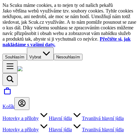
Na Scuku máme cookies, a to nejen ty od našich pekařů
Jako většina webů využíváme tzv. soubory cookies. Tyhle cookies
nekřupou, ani nedrobí, ale moc se nám hodí. Umožňují nám totiž
sledovat, jak Scuk.cz využíváte. A to nám pomůže posunout se zase
o kus dál. Díky vašemu souhlasu se zpracováním cookies můžeme
navíc přizpůsobit i obsah webu a zobrazovat vám nabídku služeb
a produktů tak, abyste si ji vychutnali co nejvíce.
Přečtěte si, jak
nakládáme s vašimi daty.
Souhlasím
Vybrat
Nesouhlasím
Košík
Hotovky a přílohy
Hlavní jídla
Trvanlivá hlavní jídla
Hotovky a přílohy
Hlavní jídla
Trvanlivá hlavní jídla