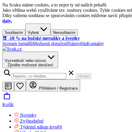
Na Scuku máme cookies, a to nejen ty od našich pekařů
Jako většina webů využíváme tzv. soubory cookies. Tyhle cookies nek
Díky vašemu souhlasu se zpracováním cookies můžeme navíc přizpůsobi
daty.
Souhlasím
Vybrat
Nesouhlasím
🍑​ -10 % na božské meruňky a švestky
Seznam farmářů
Možnosti doručení
Nápověda
Kontakty
Vyzvednutí nebo rozvoz
Zjistěte možnosti doručení
Hledat
Přihlášení / Registrace
Košík
Novinky
Zvýhodněné
Týdenní nákup levněji