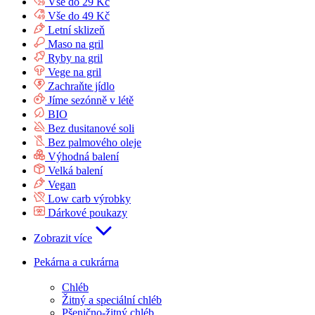
Vše do 29 Kč
Vše do 49 Kč
Letní sklizeň
Maso na gril
Ryby na gril
Vege na gril
Zachraňte jídlo
Jíme sezónně v létě
BIO
Bez dusitanové soli
Bez palmového oleje
Výhodná balení
Velká balení
Vegan
Low carb výrobky
Dárkové poukazy
Zobrazit více
Pekárna a cukrárna
Chléb
Žitný a speciální chléb
Pšenično-žitný chléb