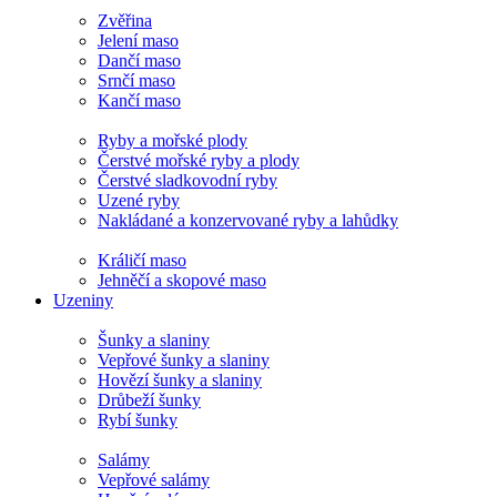
Zvěřina
Jelení maso
Dančí maso
Srnčí maso
Kančí maso
Ryby a mořské plody
Čerstvé mořské ryby a plody
Čerstvé sladkovodní ryby
Uzené ryby
Nakládané a konzervované ryby a lahůdky
Králičí maso
Jehněčí a skopové maso
Uzeniny
Šunky a slaniny
Vepřové šunky a slaniny
Hovězí šunky a slaniny
Drůbeží šunky
Rybí šunky
Salámy
Vepřové salámy