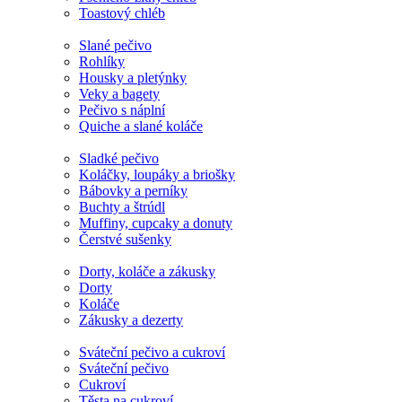
Toastový chléb
Slané pečivo
Rohlíky
Housky a pletýnky
Veky a bagety
Pečivo s náplní
Quiche a slané koláče
Sladké pečivo
Koláčky, loupáky a briošky
Bábovky a perníky
Buchty a štrúdl
Muffiny, cupcaky a donuty
Čerstvé sušenky
Dorty, koláče a zákusky
Dorty
Koláče
Zákusky a dezerty
Sváteční pečivo a cukroví
Sváteční pečivo
Cukroví
Těsta na cukroví