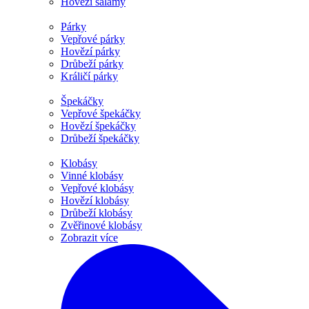
Hovězí salámy
Párky
Vepřové párky
Hovězí párky
Drůbeží párky
Králičí párky
Špekáčky
Vepřové špekáčky
Hovězí špekáčky
Drůbeží špekáčky
Klobásy
Vinné klobásy
Vepřové klobásy
Hovězí klobásy
Drůbeží klobásy
Zvěřinové klobásy
Zobrazit více