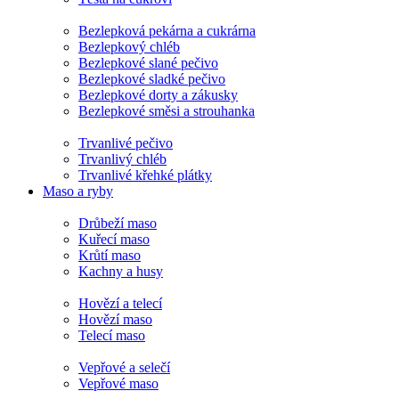
Bezlepková pekárna a cukrárna
Bezlepkový chléb
Bezlepkové slané pečivo
Bezlepkové sladké pečivo
Bezlepkové dorty a zákusky
Bezlepkové směsi a strouhanka
Trvanlivé pečivo
Trvanlivý chléb
Trvanlivé křehké plátky
Maso a ryby
Drůbeží maso
Kuřecí maso
Krůtí maso
Kachny a husy
Hovězí a telecí
Hovězí maso
Telecí maso
Vepřové a selečí
Vepřové maso