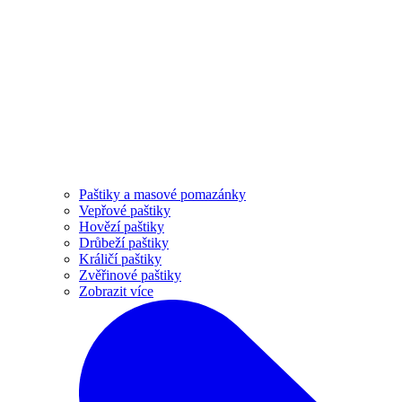
Paštiky a masové pomazánky
Vepřové paštiky
Hovězí paštiky
Drůbeží paštiky
Králičí paštiky
Zvěřinové paštiky
Zobrazit více