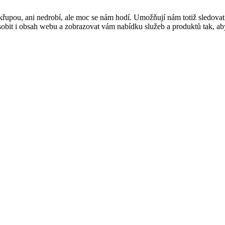
řupou, ani nedrobí, ale moc se nám hodí. Umožňují nám totiž sledovat
t i obsah webu a zobrazovat vám nabídku služeb a produktů tak, abyst