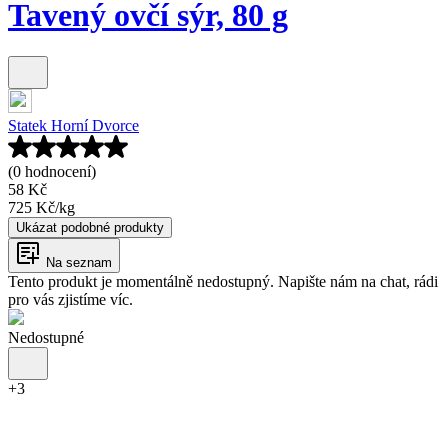
Tavený ovčí sýr, 80 g
Statek Horní Dvorce
(0 hodnocení)
58 Kč
725 Kč
/
kg
Ukázat podobné produkty
Na seznam
Tento produkt je momentálně nedostupný. Napište nám na chat, rádi
pro vás zjistíme víc.
Nedostupné
+
3