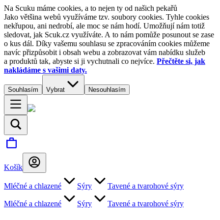
Na Scuku máme cookies, a to nejen ty od našich pekařů
Jako většina webů využíváme tzv. soubory cookies. Tyhle cookies
nekřupou, ani nedrobí, ale moc se nám hodí. Umožňují nám totiž
sledovat, jak Scuk.cz využíváte. A to nám pomůže posunout se zase
o kus dál. Díky vašemu souhlasu se zpracováním cookies můžeme
navíc přizpůsobit i obsah webu a zobrazovat vám nabídku služeb
a produktů tak, abyste si ji vychutnali co nejvíce.
Přečtěte si, jak
nakládáme s vašimi daty.
Souhlasím
Vybrat
Nesouhlasím
Košík
Mléčné a chlazené
Sýry
Tavené a tvarohové sýry
Mléčné a chlazené
Sýry
Tavené a tvarohové sýry