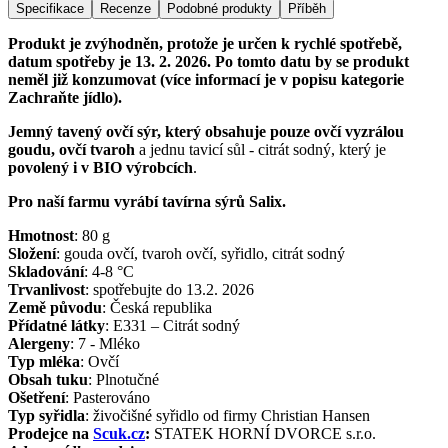
Specifikace
Recenze
Podobné produkty
Příběh
Produkt je zvýhodněn, protože je určen k rychlé spotřebě,
datum spotřeby je 13. 2. 2026. Po tomto datu by se produkt
neměl již konzumovat (více informací je v popisu kategorie
Zachraňte jídlo).
Jemný tavený ovčí sýr, který obsahuje pouze ovčí vyzrálou
goudu, ovčí tvaroh
a jednu tavicí sůl - citrát sodný, který je
povolený i v BIO výrobcích
.
Pro naší farmu vyrábí tavírna sýrů Salix.
Hmotnost
:
80
g
Složení
:
gouda ovčí, tvaroh ovčí, syřidlo, citrát sodný
Skladování
:
4-8 °C
Trvanlivost
:
spotřebujte do 13.2. 2026
Země původu
:
Česká republika
Přídatné látky
:
E331 – Citrát sodný
Alergeny
:
7 - Mléko
Typ mléka
:
Ovčí
Obsah tuku
:
Plnotučné
Ošetření
:
Pasterováno
Typ syřidla
:
živočišné syřidlo od firmy Christian Hansen
Prodejce na
Scuk.cz
:
STATEK HORNÍ DVORCE s.r.o.