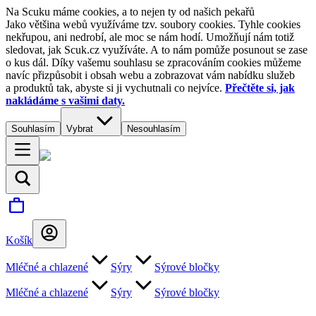
Na Scuku máme cookies, a to nejen ty od našich pekařů
Jako většina webů využíváme tzv. soubory cookies. Tyhle cookies
nekřupou, ani nedrobí, ale moc se nám hodí. Umožňují nám totiž
sledovat, jak Scuk.cz využíváte. A to nám pomůže posunout se zase
o kus dál. Díky vašemu souhlasu se zpracováním cookies můžeme
navíc přizpůsobit i obsah webu a zobrazovat vám nabídku služeb
a produktů tak, abyste si ji vychutnali co nejvíce.
Přečtěte si, jak
nakládáme s vašimi daty.
Souhlasím
Vybrat
Nesouhlasím
Košík
Mléčné a chlazené
Sýry
Sýrové bločky
Mléčné a chlazené
Sýry
Sýrové bločky