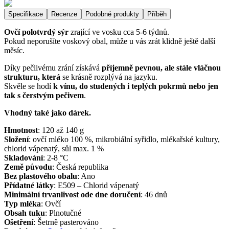
Specifikace
Recenze
Podobné produkty
Příběh
Ovčí polotvrdý sýr
zrající ve vosku cca 5-6 týdnů.
Pokud neporušíte voskový obal, může u vás zrát klidně ještě další
měsíc.
Díky pečlivému zrání získává
příjemně pevnou, ale stále vláčnou
strukturu, která
se krásně rozplývá na jazyku.
Skvěle se hodí
k vínu, do studených i teplých pokrmů nebo jen
tak s čerstvým pečivem
.
Vhodný také jako dárek.
Hmotnost
:
120 až 140
g
Složení
:
ovčí mléko 100 %, mikrobiální syřidlo, mlékařské kultury,
chlorid vápenatý, sůl max. 1 %
Skladování
:
2-8 °C
Země původu
:
Česká republika
Bez plastového obalu
:
Ano
Přídatné látky
:
E509 – Chlorid vápenatý
Minimální trvanlivost ode dne doručení
:
46 dnů
Typ mléka
:
Ovčí
Obsah tuku
:
Plnotučné
Ošetření
:
Šetrně pasterováno