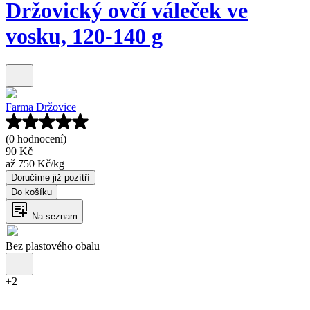
Držovický ovčí váleček ve
vosku, 120-140 g
Farma Držovice
(0 hodnocení)
90 Kč
až
750 Kč
/
kg
Doručíme již pozítří
Do košíku
Na seznam
Bez plastového obalu
+
2