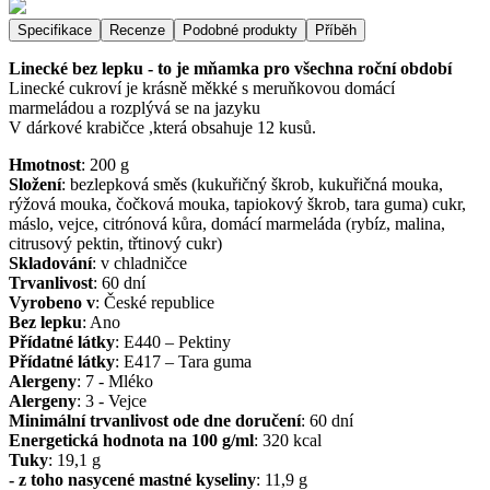
Specifikace
Recenze
Podobné produkty
Příběh
Linecké bez lepku - to je mňamka pro všechna roční období
Linecké cukroví je krásně měkké s meruňkovou domácí
marmeládou a rozplývá se na jazyku
V dárkové krabičce ,která obsahuje 12 kusů.
Hmotnost
:
200
g
Složení
:
bezlepková směs (kukuřičný škrob, kukuřičná mouka,
rýžová mouka, čočková mouka, tapiokový škrob, tara guma) cukr,
máslo, vejce, citrónová kůra, domácí marmeláda (rybíz, malina,
citrusový pektin, třtinový cukr)
Skladování
:
v chladničce
Trvanlivost
:
60 dní
Vyrobeno v
:
České republice
Bez lepku
:
Ano
Přídatné látky
:
E440 – Pektiny
Přídatné látky
:
E417 – Tara guma
Alergeny
:
7 - Mléko
Alergeny
:
3 - Vejce
Minimální trvanlivost ode dne doručení
:
60 dní
Energetická hodnota na 100 g/ml
:
320
kcal
Tuky
:
19,1
g
- z toho nasycené mastné kyseliny
:
11,9
g