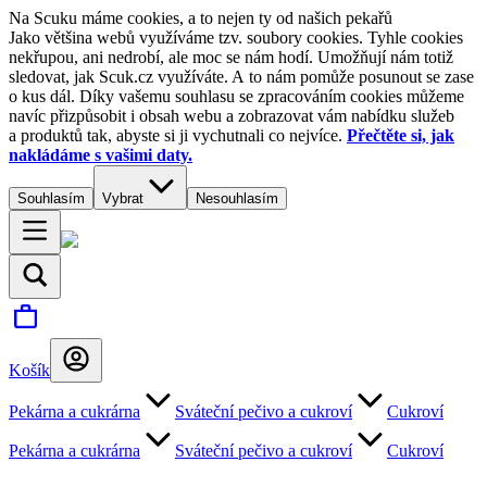
Na Scuku máme cookies, a to nejen ty od našich pekařů
Jako většina webů využíváme tzv. soubory cookies. Tyhle cookies
nekřupou, ani nedrobí, ale moc se nám hodí. Umožňují nám totiž
sledovat, jak Scuk.cz využíváte. A to nám pomůže posunout se zase
o kus dál. Díky vašemu souhlasu se zpracováním cookies můžeme
navíc přizpůsobit i obsah webu a zobrazovat vám nabídku služeb
a produktů tak, abyste si ji vychutnali co nejvíce.
Přečtěte si, jak
nakládáme s vašimi daty.
Souhlasím
Vybrat
Nesouhlasím
Košík
Pekárna a cukrárna
Sváteční pečivo a cukroví
Cukroví
Pekárna a cukrárna
Sváteční pečivo a cukroví
Cukroví