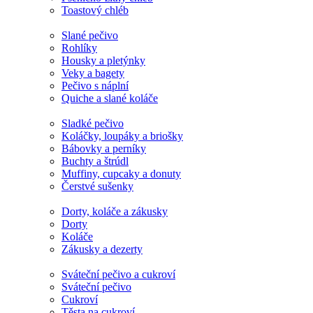
Toastový chléb
Slané pečivo
Rohlíky
Housky a pletýnky
Veky a bagety
Pečivo s náplní
Quiche a slané koláče
Sladké pečivo
Koláčky, loupáky a briošky
Bábovky a perníky
Buchty a štrúdl
Muffiny, cupcaky a donuty
Čerstvé sušenky
Dorty, koláče a zákusky
Dorty
Koláče
Zákusky a dezerty
Sváteční pečivo a cukroví
Sváteční pečivo
Cukroví
Těsta na cukroví