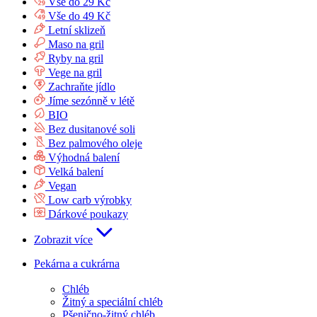
Vše do 29 Kč
Vše do 49 Kč
Letní sklizeň
Maso na gril
Ryby na gril
Vege na gril
Zachraňte jídlo
Jíme sezónně v létě
BIO
Bez dusitanové soli
Bez palmového oleje
Výhodná balení
Velká balení
Vegan
Low carb výrobky
Dárkové poukazy
Zobrazit více
Pekárna a cukrárna
Chléb
Žitný a speciální chléb
Pšenično-žitný chléb