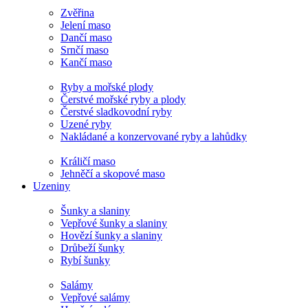
Zvěřina
Jelení maso
Dančí maso
Srnčí maso
Kančí maso
Ryby a mořské plody
Čerstvé mořské ryby a plody
Čerstvé sladkovodní ryby
Uzené ryby
Nakládané a konzervované ryby a lahůdky
Králičí maso
Jehněčí a skopové maso
Uzeniny
Šunky a slaniny
Vepřové šunky a slaniny
Hovězí šunky a slaniny
Drůbeží šunky
Rybí šunky
Salámy
Vepřové salámy