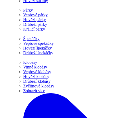
Hovězí salámy
Párky
Vepřové párky
Hovězí párky
Drůbeží párky
Králičí párky
Špekáčky
Vepřové špekáčky
Hovězí špekáčky
Drůbeží špekáčky
Klobásy
Vinné klobásy
Vepřové klobásy
Hovězí klobásy
Drůbeží klobásy
Zvěřinové klobásy
Zobrazit více