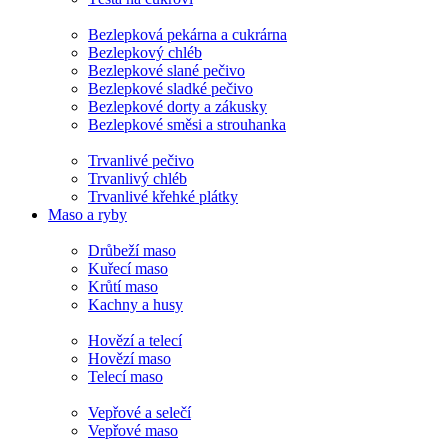
Bezlepková pekárna a cukrárna
Bezlepkový chléb
Bezlepkové slané pečivo
Bezlepkové sladké pečivo
Bezlepkové dorty a zákusky
Bezlepkové směsi a strouhanka
Trvanlivé pečivo
Trvanlivý chléb
Trvanlivé křehké plátky
Maso a ryby
Drůbeží maso
Kuřecí maso
Krůtí maso
Kachny a husy
Hovězí a telecí
Hovězí maso
Telecí maso
Vepřové a selečí
Vepřové maso