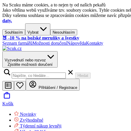
Na Scuku máme cookies, a to nejen ty od našich pekařů
Jako většina webů využíváme tzv. soubory cookies. Tyhle cookies nek
Díky vašemu souhlasu se zpracováním cookies můžeme navíc přizpůsobi
daty.
Souhlasím
Vybrat
Nesouhlasím
🍑​ -10 % na božské meruňky a švestky
Seznam farmářů
Možnosti doručení
Nápověda
Kontakty
Vyzvednutí nebo rozvoz
Zjistěte možnosti doručení
Hledat
Přihlášení / Registrace
Košík
Novinky
Zvýhodněné
Týdenní nákup levněji