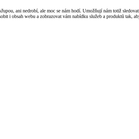
řupou, ani nedrobí, ale moc se nám hodí. Umožňují nám totiž sledovat
t i obsah webu a zobrazovat vám nabídku služeb a produktů tak, abyst