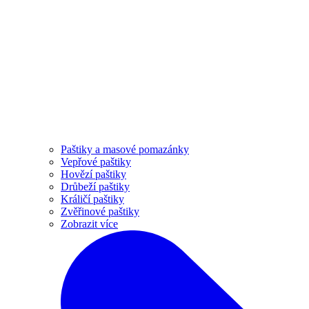
Paštiky a masové pomazánky
Vepřové paštiky
Hovězí paštiky
Drůbeží paštiky
Králičí paštiky
Zvěřinové paštiky
Zobrazit více