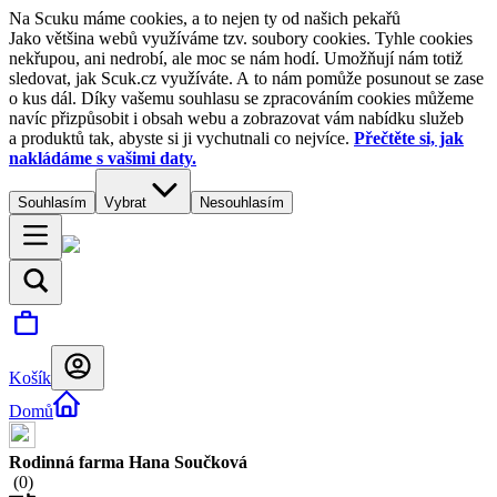
Na Scuku máme cookies, a to nejen ty od našich pekařů
Jako většina webů využíváme tzv. soubory cookies. Tyhle cookies
nekřupou, ani nedrobí, ale moc se nám hodí. Umožňují nám totiž
sledovat, jak Scuk.cz využíváte. A to nám pomůže posunout se zase
o kus dál. Díky vašemu souhlasu se zpracováním cookies můžeme
navíc přizpůsobit i obsah webu a zobrazovat vám nabídku služeb
a produktů tak, abyste si ji vychutnali co nejvíce.
Přečtěte si, jak
nakládáme s vašimi daty.
Souhlasím
Vybrat
Nesouhlasím
Košík
Domů
Rodinná farma Hana Součková
(
0
)