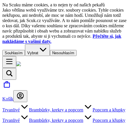
Na Scuku máme cookies, a to nejen ty od našich pekařů
Jako většina webů využíváme tzv. soubory cookies. Tyhle cookies
nekřupou, ani nedrobí, ale moc se nám hodí. Umožňují nám totiž
sledovat, jak Scuk.cz využíváte. A to nám pomůže posunout se zase
o kus dál. Díky vašemu souhlasu se zpracováním cookies můžeme
navíc přizpůsobit i obsah webu a zobrazovat vám nabídku služeb
a produktů tak, abyste si ji vychutnali co nejvíce.
Přečtěte si, jak
nakládáme s vašimi daty.
Souhlasím
Vybrat
Nesouhlasím
Košík
Trvanlivé
Brambůrky, krekry a popcorn
Popcorn a křupky
Trvanlivé
Brambůrky, krekry a popcorn
Popcorn a křupky