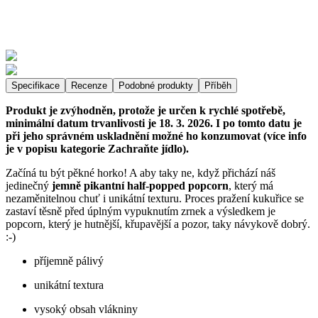
Specifikace
Recenze
Podobné produkty
Příběh
Produkt je zvýhodněn, protože je určen k rychlé spotřebě,
minimální datum trvanlivosti je 18. 3. 2026. I po tomto datu je
při jeho správném uskladnění možné ho konzumovat (více info
je v popisu kategorie Zachraňte jídlo).
Začíná tu být pěkné horko! A aby taky ne, když přichází náš
jedinečný
jemně pikantní half-popped popcorn
, který má
nezaměnitelnou chuť i unikátní texturu. Proces pražení kukuřice se
zastaví těsně před úplným vypuknutím zrnek a výsledkem je
popcorn, který je hutnější, křupavější a pozor, taky návykově dobrý.
:-)
příjemně pálivý
unikátní textura
vysoký obsah vlákniny