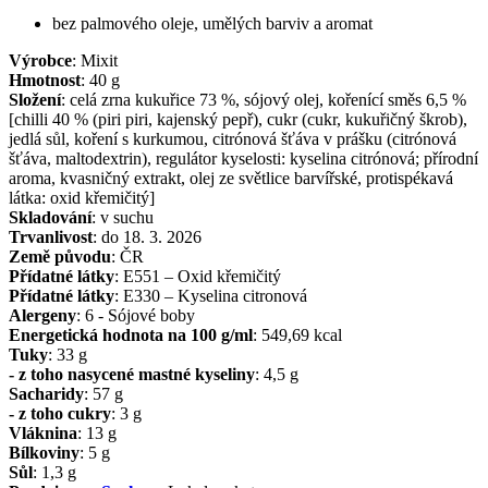
bez palmového oleje, umělých barviv a aromat
Výrobce
:
Mixit
Hmotnost
:
40
g
Složení
:
celá zrna kukuřice 73 %, sójový olej, kořenící směs 6,5 %
[chilli 40 % (piri piri, kajenský pepř), cukr (cukr, kukuřičný škrob),
jedlá sůl, koření s kurkumou, citrónová šťáva v prášku (citrónová
šťáva, maltodextrin), regulátor kyselosti: kyselina citrónová; přírodní
aroma, kvasničný extrakt, olej ze světlice barvířské, protispékavá
látka: oxid křemičitý]
Skladování
:
v suchu
Trvanlivost
:
do 18. 3. 2026
Země původu
:
ČR
Přídatné látky
:
E551 – Oxid křemičitý
Přídatné látky
:
E330 – Kyselina citronová
Alergeny
:
6 - Sójové boby
Energetická hodnota na 100 g/ml
:
549,69
kcal
Tuky
:
33
g
- z toho nasycené mastné kyseliny
:
4,5
g
Sacharidy
:
57
g
- z toho cukry
:
3
g
Vláknina
:
13
g
Bílkoviny
:
5
g
Sůl
:
1,3
g