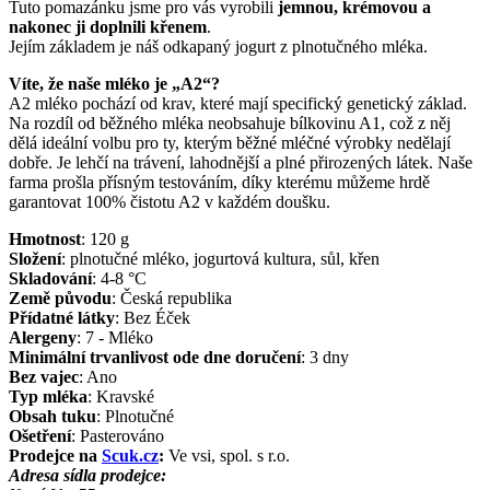
Tuto pomazánku jsme pro vás vyrobili
jemnou, krémovou a
nakonec ji doplnili křenem
.
Jejím základem je náš odkapaný jogurt z plnotučného mléka.
Víte, že naše mléko je „A2“?
A2 mléko pochází od krav, které mají specifický genetický základ.
Na rozdíl od běžného mléka neobsahuje bílkovinu A1, což z něj
dělá ideální volbu pro ty, kterým běžné mléčné výrobky nedělají
dobře. Je lehčí na trávení, lahodnější a plné přirozených látek. Naše
farma prošla přísným testováním, díky kterému můžeme hrdě
garantovat 100% čistotu A2 v každém doušku.
Hmotnost
:
120
g
Složení
:
plnotučné mléko, jogurtová kultura, sůl, křen
Skladování
:
4-8 °C
Země původu
:
Česká republika
Přídatné látky
:
Bez Éček
Alergeny
:
7 - Mléko
Minimální trvanlivost ode dne doručení
:
3 dny
Bez vajec
:
Ano
Typ mléka
:
Kravské
Obsah tuku
:
Plnotučné
Ošetření
:
Pasterováno
Prodejce na
Scuk.cz
:
Ve vsi, spol. s r.o.
Adresa sídla prodejce: