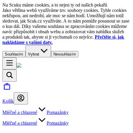
Na Scuku máme cookies, a to nejen ty od našich pekařů
Jako většina webů využíváme tzv. soubory cookies. Tyhle cookies
nekřupou, ani nedrobí, ale moc se nám hodí. Umožňují nám totiž
sledovat, jak Scuk.cz využíváte. A to nám pomůže posunout se zase
o kus dál. Díky vašemu souhlasu se zpracováním cookies můžeme
navíc přizpůsobit i obsah webu a zobrazovat vám nabídku služeb
a produktů tak, abyste si ji vychutnali co nejvíce.
Přečtěte si, jak
nakládáme s vašimi daty.
Souhlasím
Vybrat
Nesouhlasím
Košík
Mléčné a chlazené
Pomazánky
Mléčné a chlazené
Pomazánky