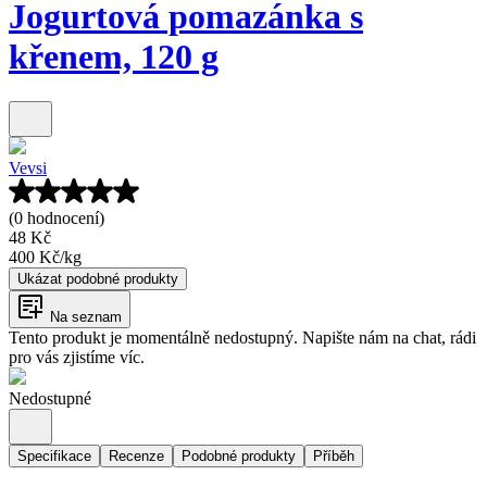
Jogurtová pomazánka s
křenem, 120 g
Vevsi
(0 hodnocení)
48 Kč
400 Kč
/
kg
Ukázat podobné produkty
Na seznam
Tento produkt je momentálně nedostupný. Napište nám na chat, rádi
pro vás zjistíme víc.
Nedostupné
Specifikace
Recenze
Podobné produkty
Příběh