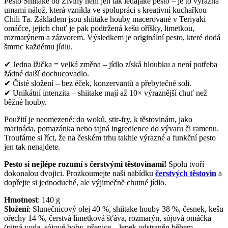
Pesto Shiitake od Živiny není jen tak ledajaké pesto – je to výrazná
umami nálož, která vznikla ve spolupráci s kreativní kuchařkou
Chili Ta. Základem jsou shiitake houby macerované v Teriyaki
omáčce, jejich chuť je pak podtržená kešu oříšky, limetkou,
rozmarýnem a zázvorem. Výsledkem je originální pesto, které dodá
šmrnc každému jídlu.
✔ Jedna lžička = velká změna – jídlo získá hloubku a není potřeba
žádné další dochucovadlo.
✔ Čisté složení – bez éček, konzervantů a přebytečné soli.
✔ Unikátní intenzita – shiitake mají až 10× výraznější chuť než
běžné houby.
Použití je neomezené: do woků, stir-fry, k těstovinám, jako
marináda, pomazánka nebo tajná ingredience do vývaru či ramenu.
Troufáme si říct, že na českém trhu takhle výrazné a funkční pesto
jen tak nenajdete.
Pesto si nejlépe rozumí s čerstvými těstovinami!
Spolu tvoří
dokonalou dvojici. Prozkoumejte naši nabídku
čerstvých těstovin
a
dopřejte si jednoduché, ale výjimečně chutné jídlo.
Hmotnost
:
140
g
Složení
:
Slunečnicový olej 40 %, shiitake houby 38 %, česnek, kešu
ořechy 14 %, čerstvá limetková šťáva, rozmarýn, sójová omáčka
(pitná voda, sójové boby, pšenice – lepek odstraněn během