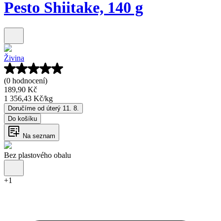
Pesto Shiitake, 140 g
Živina
(0 hodnocení)
189,90 Kč
1 356,43 Kč
/
kg
Doručíme od úterý 11. 8.
Do košíku
Na seznam
Bez plastového obalu
+
1