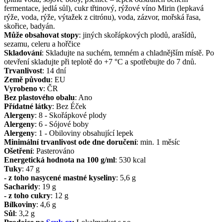
fermentace, jedlá sůl), cukr třtinový, rýžové víno Mirin (lepkavá
rýže, voda, rýže, výtažek z citrónu), voda, zázvor, mořská řasa,
skořice, badyán.
Může obsahovat stopy
:
jiných skořápkových plodů, arašídů,
sezamu, celeru a hořčice
Skladování
:
Skladujte na suchém, temném a chladnějším místě. Po
otevření skladujte při teplotě do +7 °C a spotřebujte do 7 dnů.
Trvanlivost
:
14 dní
Země původu
:
EU
Vyrobeno v
:
ČR
Bez plastového obalu
:
Ano
Přídatné látky
:
Bez Éček
Alergeny
:
8 - Skořápkové plody
Alergeny
:
6 - Sójové boby
Alergeny
:
1 - Obiloviny obsahující lepek
Minimální trvanlivost ode dne doručení
:
min. 1 měsíc
Ošetření
:
Pasterováno
Energetická hodnota na 100 g/ml
:
530
kcal
Tuky
:
47
g
- z toho nasycené mastné kyseliny
:
5,6
g
Sacharidy
:
19
g
- z toho cukry
:
12
g
Bílkoviny
:
4,6
g
Sůl
:
3,2
g