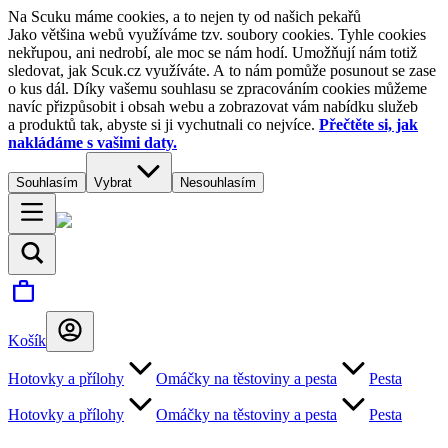
Na Scuku máme cookies, a to nejen ty od našich pekařů
Jako většina webů využíváme tzv. soubory cookies. Tyhle cookies
nekřupou, ani nedrobí, ale moc se nám hodí. Umožňují nám totiž
sledovat, jak Scuk.cz využíváte. A to nám pomůže posunout se zase
o kus dál. Díky vašemu souhlasu se zpracováním cookies můžeme
navíc přizpůsobit i obsah webu a zobrazovat vám nabídku služeb
a produktů tak, abyste si ji vychutnali co nejvíce.
Přečtěte si, jak
nakládáme s vašimi daty.
Souhlasím
Vybrat
Nesouhlasím
Košík
Hotovky a přílohy
Omáčky na těstoviny a pesta
Pesta
Hotovky a přílohy
Omáčky na těstoviny a pesta
Pesta