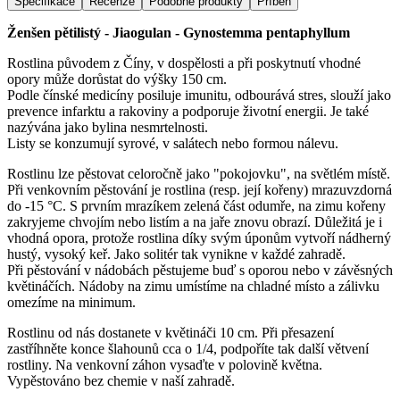
Specifikace
Recenze
Podobné produkty
Příběh
Ženšen pětilistý - Jiaogulan - Gynostemma pentaphyllum
Rostlina původem z Číny, v dospělosti a při poskytnutí vhodné
opory může dorůstat do výšky 150 cm.
Podle čínské medicíny posiluje imunitu, odbourává stres, slouží jako
prevence infarktu a rakoviny a podporuje životní energii. Je také
nazývána jako bylina nesmrtelnosti.
Listy se konzumují syrové, v salátech nebo formou nálevu.
Rostlinu lze pěstovat celoročně jako "pokojovku", na světlém místě.
Při venkovním pěstování je rostlina (resp. její kořeny) mrazuvzdorná
do -15 °C. S prvním mrazíkem zelená část odumře, na zimu kořeny
zakryjeme chvojím nebo listím a na jaře znovu obrazí. Důležitá je i
vhodná opora, protože rostlina díky svým úponům vytvoří nádherný
hustý, vysoký keř. Jako solitér tak vynikne v každé zahradě.
Při pěstování v nádobách pěstujeme buď s oporou nebo v závěsných
květináčích. Nádoby na zimu umístíme na chladné místo a zálivku
omezíme na minimum.
Rostlinu od nás dostanete v květináči 10 cm. Při přesazení
zastříhněte konce šlahounů cca o 1/4, podpoříte tak další větvení
rostliny. Na venkovní záhon vysaďte v polovině května.
Vypěstováno bez chemie v naší zahradě.