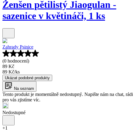
Ženšen pětilistý Jiaogulan -
sazenice v květináči, 1 ks
Zahrady Psinice
(0 hodnocení)
89 Kč
89 Kč
/
ks
Ukázat podobné produkty
Na seznam
Tento produkt je momentálně nedostupný. Napište nám na chat, rádi
pro vás zjistíme víc.
Nedostupné
+
1