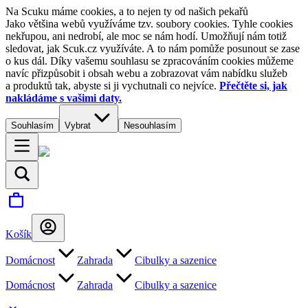
Na Scuku máme cookies, a to nejen ty od našich pekařů
Jako většina webů využíváme tzv. soubory cookies. Tyhle cookies
nekřupou, ani nedrobí, ale moc se nám hodí. Umožňují nám totiž
sledovat, jak Scuk.cz využíváte. A to nám pomůže posunout se zase
o kus dál. Díky vašemu souhlasu se zpracováním cookies můžeme
navíc přizpůsobit i obsah webu a zobrazovat vám nabídku služeb
a produktů tak, abyste si ji vychutnali co nejvíce.
Přečtěte si, jak
nakládáme s vašimi daty.
Souhlasím
Vybrat
Nesouhlasím
Košík
Domácnost
Zahrada
Cibulky a sazenice
Domácnost
Zahrada
Cibulky a sazenice