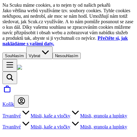
Na Scuku máme cookies, a to nejen ty od našich pekařů
Jako většina webů využíváme tzv. soubory cookies. Tyhle cookies
nekřupou, ani nedrobí, ale moc se nám hodí. Umožňují nám totiž
sledovat, jak Scuk.cz využíváte. A to nám pomůže posunout se zase
o kus dál. Díky vašemu souhlasu se zpracováním cookies můžeme
navíc přizpůsobit i obsah webu a zobrazovat vám nabídku služeb
a produktů tak, abyste si ji vychutnali co nejvíce.
Přečtěte si, jak
nakládáme s vašimi daty.
Souhlasím
Vybrat
Nesouhlasím
Košík
Trvanlivé
Müsli, kaše a vločky
Müsli, granola a lupínky
Trvanlivé
Müsli, kaše a vločky
Müsli, granola a lupínky