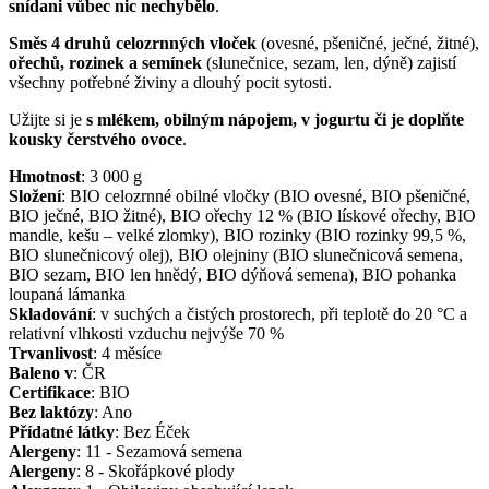
snídani vůbec nic nechybělo
.
Směs 4 druhů celozrnných vloček
(ovesné, pšeničné, ječné, žitné),
ořechů, rozinek a semínek
(slunečnice, sezam, len, dýně) zajistí
všechny potřebné živiny a dlouhý pocit sytosti.
Užijte si je
s mlékem, obilným nápojem, v jogurtu či je doplňte
kousky čerstvého ovoce
.
Hmotnost
:
3 000
g
Složení
:
BIO celozrnné obilné vločky (BIO ovesné, BIO pšeničné,
BIO ječné, BIO žitné), BIO ořechy 12 % (BIO lískové ořechy, BIO
mandle, kešu – velké zlomky), BIO rozinky (BIO rozinky 99,5 %,
BIO slunečnicový olej), BIO olejniny (BIO slunečnicová semena,
BIO sezam, BIO len hnědý, BIO dýňová semena), BIO pohanka
loupaná lámanka
Skladování
:
v suchých a čistých prostorech, při teplotě do 20 °C a
relativní vlhkosti vzduchu nejvýše 70 %
Trvanlivost
:
4 měsíce
Baleno v
:
ČR
Certifikace
:
BIO
Bez laktózy
:
Ano
Přídatné látky
:
Bez Éček
Alergeny
:
11 - Sezamová semena
Alergeny
:
8 - Skořápkové plody