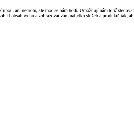
řupou, ani nedrobí, ale moc se nám hodí. Umožňují nám totiž sledovat
t i obsah webu a zobrazovat vám nabídku služeb a produktů tak, abyst