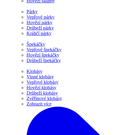
Hovězí salámy
Párky
Vepřové párky
Hovězí párky
Drůbeží párky
Králičí párky
Špekáčky
Vepřové špekáčky
Hovězí špekáčky
Drůbeží špekáčky
Klobásy
Vinné klobásy
Vepřové klobásy
Hovězí klobásy
Drůbeží klobásy
Zvěřinové klobásy
Zobrazit více