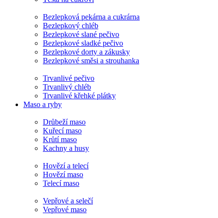
Bezlepková pekárna a cukrárna
Bezlepkový chléb
Bezlepkové slané pečivo
Bezlepkové sladké pečivo
Bezlepkové dorty a zákusky
Bezlepkové směsi a strouhanka
Trvanlivé pečivo
Trvanlivý chléb
Trvanlivé křehké plátky
Maso a ryby
Drůbeží maso
Kuřecí maso
Krůtí maso
Kachny a husy
Hovězí a telecí
Hovězí maso
Telecí maso
Vepřové a selečí
Vepřové maso