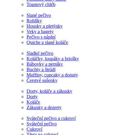
Toastový chléb
Slané pečivo
Rohlíky
Housky a pletýnky
Veky a bagety
Pečivo s náplní
Quiche a slané koláče
Sladké pečivo
Koláčky, loupáky a briošky
Bábovky a perníky
Buchty a štrúdl
Muffiny, cupcaky a donuty
Čerstvé sušenky
Dorty, koláče a zákusky
Dorty
Koláče
Zákusky a dezerty
Sváteční pečivo a cukroví
Sváteční pečivo
Cukroví
Těsta na cukroví