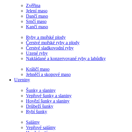
Zvěřina
Jelení maso
Dančí maso
Srnčí maso
Kančí maso
Ryby a mořské plody
Čerstvé mořské ryby a plody
Čerstvé sladkovodní ryby
Uzené ryby
Nakládané a konzervované ryby a lahůdky
Králičí maso
Jehněčí a skopové maso
Uzeniny
Šunky a slaniny
Vepřové šunky a slaniny
Hovězí šunky a slaniny
Drůbeží šunky
Rybí šunky
Salámy
Vepřové salámy