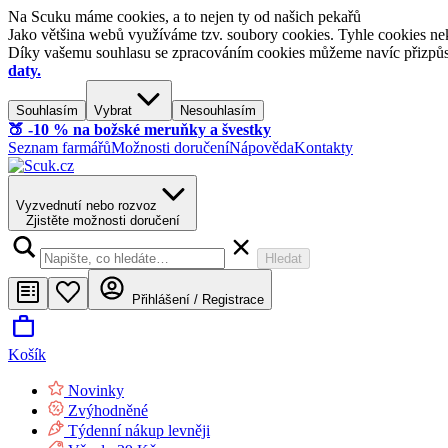
Na Scuku máme cookies, a to nejen ty od našich pekařů
Jako většina webů využíváme tzv. soubory cookies. Tyhle cookies nek
Díky vašemu souhlasu se zpracováním cookies můžeme navíc přizpůsobi
daty.
Souhlasím
Vybrat
Nesouhlasím
🍑​ -10 % na božské meruňky a švestky
Seznam farmářů
Možnosti doručení
Nápověda
Kontakty
Vyzvednutí nebo rozvoz
Zjistěte možnosti doručení
Hledat
Přihlášení / Registrace
Košík
Novinky
Zvýhodněné
Týdenní nákup levněji