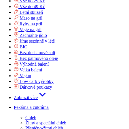
Vše do 29 Kč
Vše do 49 Kč
Letní sklizeň
Maso na gril
Ryby na gril
Vege na gril
Zachraňte jídlo
Jíme sezónně v létě
BIO
Bez dusitanové soli
Bez palmového oleje
Výhodná balení
Velká balení
Vegan
Low carb výrobky
Dárkové poukazy
Zobrazit více
Pekárna a cukrárna
Chléb
Žitný a speciální chléb
Pšenično-žitný chléb