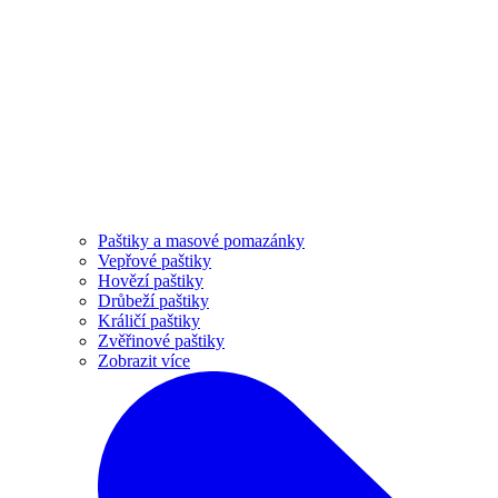
Paštiky a masové pomazánky
Vepřové paštiky
Hovězí paštiky
Drůbeží paštiky
Králičí paštiky
Zvěřinové paštiky
Zobrazit více