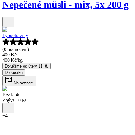
Nepečené müsli - mix, 5x 200 g
Lyopotraviny
(0 hodnocení)
400 Kč
400 Kč
/
kg
Doručíme od úterý 11. 8.
Do košíku
Na seznam
Bez lepku
Zbývá 10 ks
+
4