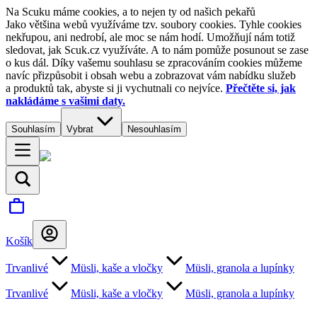
Na Scuku máme cookies, a to nejen ty od našich pekařů
Jako většina webů využíváme tzv. soubory cookies. Tyhle cookies
nekřupou, ani nedrobí, ale moc se nám hodí. Umožňují nám totiž
sledovat, jak Scuk.cz využíváte. A to nám pomůže posunout se zase
o kus dál. Díky vašemu souhlasu se zpracováním cookies můžeme
navíc přizpůsobit i obsah webu a zobrazovat vám nabídku služeb
a produktů tak, abyste si ji vychutnali co nejvíce.
Přečtěte si, jak
nakládáme s vašimi daty.
Souhlasím
Vybrat
Nesouhlasím
Košík
Trvanlivé
Müsli, kaše a vločky
Müsli, granola a lupínky
Trvanlivé
Müsli, kaše a vločky
Müsli, granola a lupínky