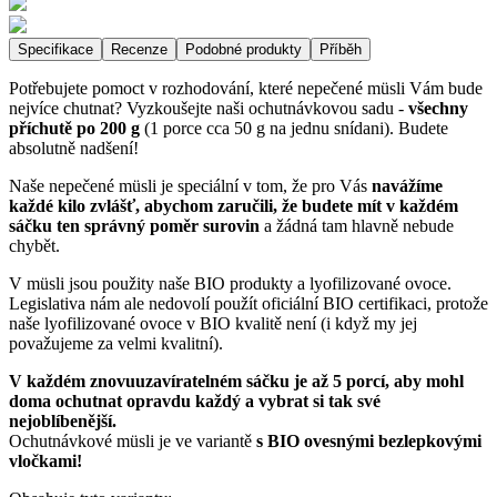
Specifikace
Recenze
Podobné produkty
Příběh
Potřebujete pomoct v rozhodování, které nepečené müsli Vám bude
nejvíce chutnat? Vyzkoušejte naši ochutnávkovou sadu -
všechny
příchutě po 200 g
(1 porce cca 50 g na jednu snídani). Budete
absolutně nadšení!
Naše nepečené müsli je speciální v tom, že pro Vás
navážíme
každé kilo zvlášť, abychom zaručili, že budete mít v každém
sáčku ten správný poměr surovin
a žádná tam hlavně nebude
chybět.
V müsli jsou použity naše BIO produkty a lyofilizované ovoce.
Legislativa nám ale nedovolí použít oficiální BIO certifikaci, protože
naše lyofilizované ovoce v BIO kvalitě není (i když my jej
považujeme za velmi kvalitní).
V každém znovuuzavíratelném sáčku je až 5 porcí, aby mohl
doma ochutnat opravdu každý a vybrat si tak své
nejoblíbenější.
Ochutnávkové müsli je ve variantě
s BIO ovesnými bezlepkovými
vločkami!