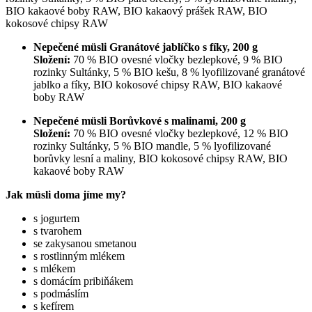
BIO kakaové boby RAW, BIO kakaový prášek RAW, BIO
kokosové chipsy RAW
Nepečené müsli Granátové jablíčko s fíky, 200 g
Složení:
70 % BIO ovesné vločky bezlepkové, 9 % BIO
rozinky Sultánky, 5 % BIO kešu, 8 % lyofilizované granátové
jablko a fíky, BIO kokosové chipsy RAW, BIO kakaové
boby RAW
Nepečené müsli Borůvkové s malinami, 200 g
Složení:
70 % BIO ovesné vločky bezlepkové, 12 % BIO
rozinky Sultánky, 5 % BIO mandle, 5 % lyofilizované
borůvky lesní a maliny, BIO kokosové chipsy RAW, BIO
kakaové boby RAW
Jak müsli doma jíme my?
s jogurtem
s tvarohem
se zakysanou smetanou
s rostlinným mlékem
s mlékem
s domácím pribiňákem
s podmáslím
s kefírem