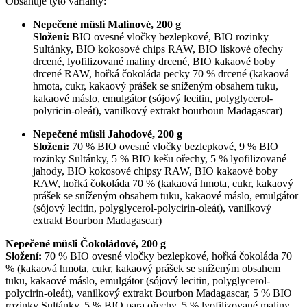
Obsahuje tyto varianty:
Nepečené müsli Malinové, 200 g
Složení:
BIO ovesné vločky bezlepkové, BIO rozinky
Sultánky, BIO kokosové chips RAW, BIO lískové ořechy
drcené, lyofilizované maliny drcené, BIO kakaové boby
drcené RAW, hořká čokoláda pecky 70 % drcené (kakaová
hmota, cukr, kakaový prášek se sníženým obsahem tuku,
kakaové máslo, emulgátor (sójový lecitin, polyglycerol-
polyricin-oleát), vanilkový extrakt bourboun Madagascar)
Nepečené müsli Jahodové, 200 g
Složení:
70 % BIO ovesné vločky bezlepkové, 9 % BIO
rozinky Sultánky, 5 % BIO kešu ořechy, 5 % lyofilizované
jahody, BIO kokosové chipsy RAW, BIO kakaové boby
RAW, hořká čokoláda 70 % (kakaová hmota, cukr, kakaový
prášek se sníženým obsahem tuku, kakaové máslo, emulgátor
(sójový lecitin, polyglycerol-polycirin-oleát), vanilkový
extrakt Bourbon Madagascar)
Nepečené müsli Čokoládové, 200 g
Složení:
70 % BIO ovesné vločky bezlepkové, hořká čokoláda 70
% (kakaová hmota, cukr, kakaový prášek se sníženým obsahem
tuku, kakaové máslo, emulgátor (sójový lecitin, polyglycerol-
polycirin-oleát), vanilkový extrakt Bourbon Madagascar, 5 % BIO
rozinky Sultánky, 5 % BIO para ořechy, 5 % lyofilizované maliny,