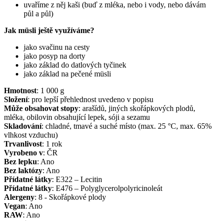
uvaříme z něj kaši (buď z mléka, nebo i vody, nebo dávám
půl a půl)
Jak müsli ještě využíváme?
jako svačinu na cesty
jako posyp na dorty
jako základ do datlových tyčinek
jako základ na pečené müsli
Hmotnost
:
1 000
g
Složení
:
pro lepší přehlednost uvedeno v popisu
Může obsahovat stopy
:
arašídů, jiných skořápkových plodů,
mléka, obilovin obsahující lepek, sóji a sezamu
Skladování
:
chladné, tmavé a suché místo (max. 25 °C, max. 65%
vlhkost vzduchu)
Trvanlivost
:
1 rok
Vyrobeno v
:
ČR
Bez lepku
:
Ano
Bez laktózy
:
Ano
Přídatné látky
:
E322 – Lecitin
Přídatné látky
:
E476 – Polyglycerolpolyricinoleát
Alergeny
:
8 - Skořápkové plody
Vegan
:
Ano
RAW
:
Ano