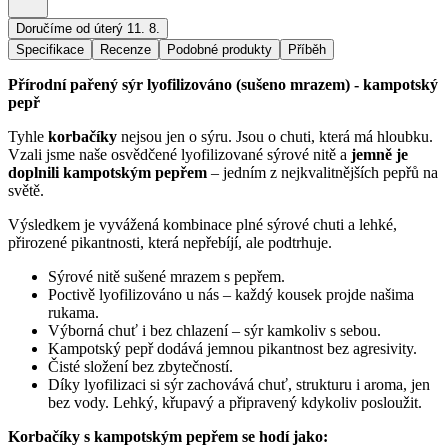
Doručíme od úterý 11. 8.
Specifikace
Recenze
Podobné produkty
Příběh
Přírodní pařený sýr lyofilizováno (sušeno mrazem) - kampotský
pepř
Tyhle
korbačíky
nejsou jen o sýru. Jsou o chuti, která má hloubku.
Vzali jsme naše osvědčené lyofilizované sýrové nitě a
jemně je
doplnili kampotským pepřem
– jedním z nejkvalitnějších pepřů na
světě.
Výsledkem je vyvážená kombinace plné sýrové chuti a lehké,
přirozené pikantnosti, která nepřebíjí, ale podtrhuje.
Sýrové nitě sušené mrazem s pepřem.
Poctivě lyofilizováno u nás – každý kousek projde našima
rukama.
Výborná chuť i bez chlazení – sýr kamkoliv s sebou.
Kampotský pepř dodává jemnou pikantnost bez agresivity.
Čisté složení bez zbytečností.
Díky lyofilizaci si sýr zachovává chuť, strukturu i aroma, jen
bez vody. Lehký, křupavý a připravený kdykoliv posloužit.
Korbačíky s kampotským pepřem se hodí jako: