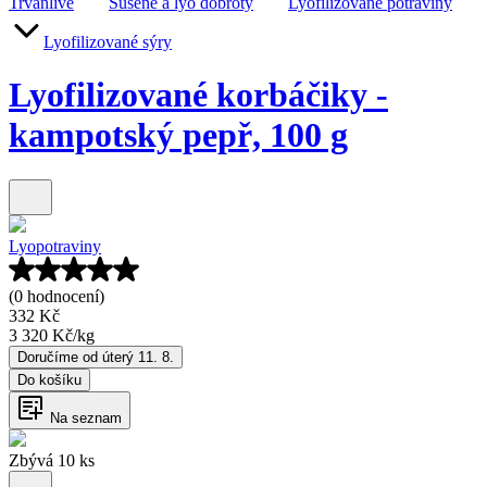
Trvanlivé
Sušené a lyo dobroty
Lyofilizované potraviny
Lyofilizované sýry
Lyofilizované korbáčiky -
kampotský pepř, 100 g
Lyopotraviny
(0 hodnocení)
332 Kč
3 320 Kč
/
kg
Doručíme od úterý 11. 8.
Do košíku
Na seznam
Zbývá 10 ks