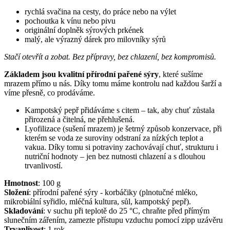
rychlá svačina na cesty, do práce nebo na výlet
pochoutka k vínu nebo pivu
originální doplněk sýrových prkének
malý, ale výrazný dárek pro milovníky sýrů
Stačí otevřít a zobat. Bez přípravy, bez chlazení, bez kompromisů.
Základem jsou kvalitní přírodní pařené sýry
, které sušíme
mrazem přímo u nás. Díky tomu máme kontrolu nad každou šarží a
víme přesně, co prodáváme.
Kampotský pepř přidáváme s citem – tak, aby chuť zůstala
přirozená a čitelná, ne přehlušená.
Lyofilizace (sušení mrazem) je šetrný způsob konzervace, při
kterém se voda ze suroviny odstraní za nízkých teplot a
vakua. Díky tomu si potraviny zachovávají chuť, strukturu i
nutriční hodnoty – jen bez nutnosti chlazení a s dlouhou
trvanlivostí.
Hmotnost
:
100
g
Složení
:
přírodní pařené sýry - korbáčiky (plnotučné mléko,
mikrobiální syřidlo, mléčná kultura, sůl, kampotský pepř).
Skladování
:
v suchu při teplotě do 25 °C, chraňte před přímým
slunečním zářením, zamezte přístupu vzduchu pomocí zipp uzávěru
Trvanlivost
:
1 rok