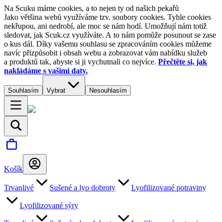
Na Scuku máme cookies, a to nejen ty od našich pekařů
Jako většina webů využíváme tzv. soubory cookies. Tyhle cookies
nekřupou, ani nedrobí, ale moc se nám hodí. Umožňují nám totiž
sledovat, jak Scuk.cz využíváte. A to nám pomůže posunout se zase
o kus dál. Díky vašemu souhlasu se zpracováním cookies můžeme
navíc přizpůsobit i obsah webu a zobrazovat vám nabídku služeb
a produktů tak, abyste si ji vychutnali co nejvíce.
Přečtěte si, jak
nakládáme s vašimi daty.
Souhlasím
Vybrat
Nesouhlasím
Košík
Trvanlivé
Sušené a lyo dobroty
Lyofilizované potraviny
Lyofilizované sýry